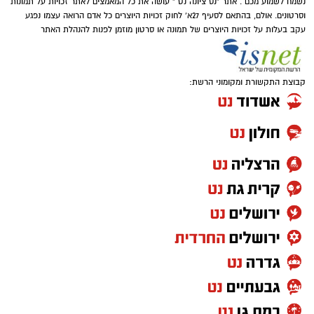
נשמח לשמוע מכם . אתר "נס ציונה נט " עושה את כל המאמצים לאתר זכויות על תמונות
וסרטונים. אולם, בהתאם לסעיף 27א' לחוק זכויות היוצרים כל אדם הרואה עצמו נפגע
עקב בעלות על זכויות היוצרים של תמונה או סרטון מוזמן לפנות להנהלת האתר
קבוצת התקשורת ומקומוני הרשת: