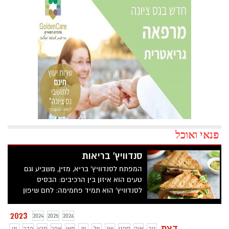
פנאי ואוכל
סנדוויץ' בריאות
המפתח לסנדוויץ' בריא, מזין, משביע וגם
טעים הוא איזון בין הרכיבים: הבסיס
לסנדוויץ' הוא תמיד פחמימה: לחם שיפון
מלא, לחם מחיטה מלאה, לחמניית דגנים,
פיתת כוסמין, לחם כוסמין וכו'. מי שנמנע
2023
2024
2025
2026
מגלוטן יכול להכין לחם טחינה או לחם זרעי
דצמ
נוב
אוק
ספט
אוג
יול
יונ
מאי
אפר
מרץ
פבר
ינו