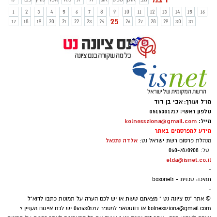
פשתן כבסיס. לתוך בסיס זה נוסיף תמיד
1
2
3
4
5
6
7
8
9
10
11
12
13
14
15
16
שילוב של חלבון וירקות. כן ניתן להוסיף ממרח
25
17
18
19
20
21
22
23
24
26
27
28
29
30
31
של שומן בריא, דוגמת אבוקדו, טחינה או
פסטו, שמוסיפים טעם ומעודדים שובע.
מו"ל ועורך: אבי בן דוד
טלפון ראשי: 0515301717
מייל:
kolnessziona@gmail.com
מידע למפרסמים באתר
אלדה נתנאל
מנהלת פרסום רשת ישראל נט:
טל: 050-7870908
elda@isnet.co.il
-
תמיכה טכנית - bosonet1
-
© אתר "נס ציונה נט " מצאתם טעות או יש לכם הערה על תמונות כתבו לדוא"ל
kolnessziona@gmail.com
או בווטסאפ למספר 0515301717 יש לכם אייטם מעניין ?