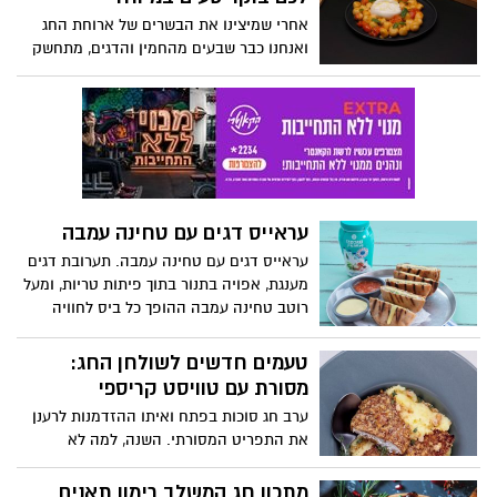
הקרים. ממרק אפונה וגזר קלאסי, דרך מרק
אחרי שמיצינו את הבשרים של ארוחת החג
עגבניות עם קרוטוני סלרי ועד למרק פיצה –
ואנחנו כבר שבעים מהחמין והדגים, מתחשק
תתכוננו לחורף חם! המתכונים באדיבות רויטל
לנו משהו קליל בניחוח אחר. אז מה עושים?
אדמוני, מחברת תוכנית הלימודים "אוכלים
שני מתכונים מושלמים לבראנץ' איטלקי:
בריא" עבור משרד החינוך, ומורה לחינוך
התחילו עם פטה פטריות בשילוב גבינת
תזונתי בבתי הספר.
שקדים וענבים, וסיימו עם ניוקי תוצרת בית
המלווה בבוראטה ועגבניות שרי. כך תבטיחו
לעצמכם בוקר איטלקי בלתי נשכח! המתכונים
באדיבות מחלקת התזונה של מותג מוצרי
עראייס דגים עם טחינה עמבה
החשמל Teka
עראייס דגים עם טחינה עמבה. תערובת דגים
מענגת, אפויה בתנור בתוך פיתות טריות, ומעל
רוטב טחינה עמבה ההופך כל ביס לחוויה
מענגת. המתכון קל להכנה ומתאים לאירוח
והגשה בימי החג.
טעמים חדשים לשולחן החג:
מסורת עם טוויסט קריספי
ערב חג סוכות בפתח ואיתו ההזדמנות לרענן
את התפריט המסורתי. השנה, למה לא
להפתיע את המשפחה עם גרסאות מודרניות
ופריכות למנות האהובות? בין אם מדובר
מתכון חג המשלב רימון תאנים