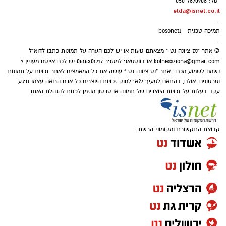
טל: 050-7870908
elda@isnet.co.il
-
תמיכה טכנית - bosonet1
-
© אתר "נס ציונה נט " מצאתם טעות או יש לכם הערה על תמונות כתבו לדוא"ל
kolnessziona@gmail.com
או בווטסאפ למספר 0515301717 יש לכם אייטם מעניין ?
נשמח לשמוע מכם . אתר "נס ציונה נט " עושה את כל המאמצים לאתר זכויות על תמונות
וסרטונים. אולם, בהתאם לסעיף 27א' לחוק זכויות היוצרים כל אדם הרואה עצמו נפגע
עקב בעלות על זכויות היוצרים של תמונה או סרטון מוזמן לפנות להנהלת האתר
קבוצת התקשורת ומקומוני הרשת: