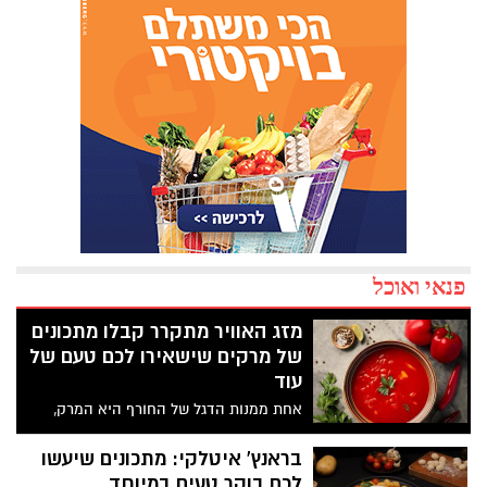
פנאי ואוכל
מזג האוויר מתקרר קבלו מתכונים
של מרקים שישאירו לכם טעם של
עוד
אחת ממנות הדגל של החורף היא המרק,
המגיע במגוון רחב של טעמים וסוגים. מרקים
ידועים בשילוב המושלם בין בריאות לחמימות,
בראנץ' איטלקי: מתכונים שיעשו
מה שהופך אותם לבחירה אידיאלית בימים
לכם בוקר טעים במיוחד