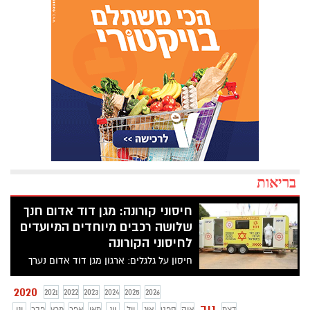
בריאות
חיסוני קורונה: מגן דוד אדום חנך
שלושה רכבים מיוחדים המיועדים
לחיסוני הקורונה
חיסון על גלגלים: ארגון מגן דוד אדום נערך
לחורף ולחיסוני הקורונה שבדרך לישראל -
וחנך במוקד הלאומי של מד"א בקרית אונו
2020
2021
2022
2023
2024
2025
2026
שלושה רכבי קרוואן מיוחדים אשר יכולים
נוב
דצמ
אוק
ספט
אוג
יול
יונ
מאי
אפר
מרץ
פבר
ינו