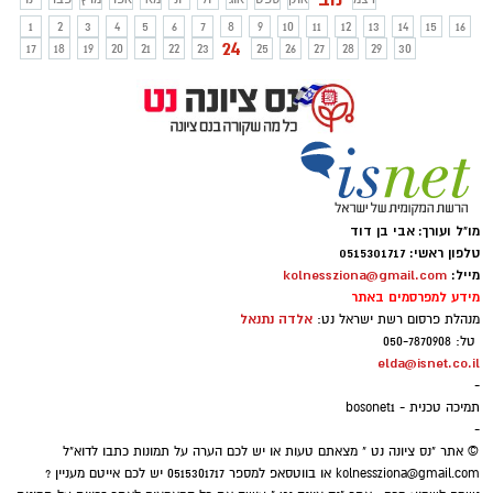
להגיע לנקודות שונות ברחבי הארץ על מנת
1
2
3
4
5
6
7
8
9
10
11
12
13
14
15
16
לחסן את האוכלוסייה כנגד נגיף הקורונה.
24
17
18
19
20
21
22
23
25
26
27
28
29
30
הארגון ערוך לאחסון חצי מיליון חיסוני קורונה.
מו"ל ועורך: אבי בן דוד
טלפון ראשי: 0515301717
מייל:
kolnessziona@gmail.com
מידע למפרסמים באתר
אלדה נתנאל
מנהלת פרסום רשת ישראל נט:
טל: 050-7870908
elda@isnet.co.il
-
תמיכה טכנית - bosonet1
-
© אתר "נס ציונה נט " מצאתם טעות או יש לכם הערה על תמונות כתבו לדוא"ל
kolnessziona@gmail.com
או בווטסאפ למספר 0515301717 יש לכם אייטם מעניין ?