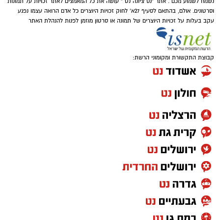
נשמח לשמוע מכם . אתר "נס ציונה נט " עושה את כל המאמצים לאתר זכויות על תמונות
וסרטונים. אולם, בהתאם לסעיף 27א' לחוק זכויות היוצרים כל אדם הרואה עצמו נפגע
עקב בעלות על זכויות היוצרים של תמונה או סרטון מוזמן לפנות להנהלת האתר
קבוצת התקשורת ומקומוני הרשת: