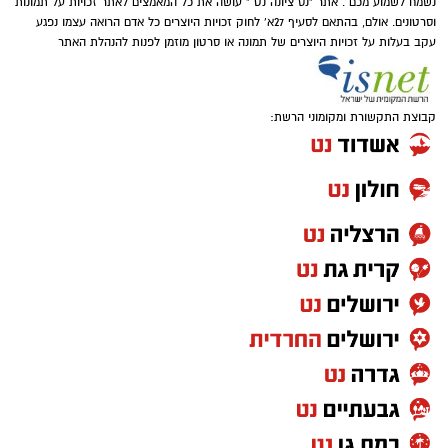
נשמח לשמוע מכם . אתר "נס ציונה נט " עושה את כל המאמצים לאתר זכויות על תמונות
וסרטונים. אולם, בהתאם לסעיף 27א' לחוק זכויות היוצרים כל אדם הרואה עצמו נפגע
עקב בעלות על זכויות היוצרים של תמונה או סרטון מוזמן לפנות להנהלת האתר
קבוצת התקשורת ומקומוני הרשת: