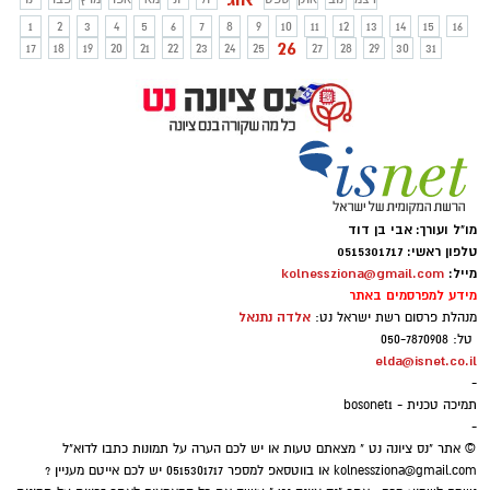
היום התקיים מיפגש מקוון בזום בו הוצגו
1
2
3
4
5
6
7
8
9
10
11
12
13
14
15
16
כלים למקסימום חשיפה במינימום הוצאה
26
17
18
19
20
21
22
23
24
25
27
28
29
30
31
מו"ל ועורך: אבי בן דוד
טלפון ראשי: 0515301717
מייל:
kolnessziona@gmail.com
מידע למפרסמים באתר
אלדה נתנאל
מנהלת פרסום רשת ישראל נט:
טל: 050-7870908
elda@isnet.co.il
-
תמיכה טכנית - bosonet1
-
© אתר "נס ציונה נט " מצאתם טעות או יש לכם הערה על תמונות כתבו לדוא"ל
kolnessziona@gmail.com
או בווטסאפ למספר 0515301717 יש לכם אייטם מעניין ?