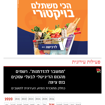
פעילות עירונית
"ממשבר להזדמנות". רשמים
מהכנס הדיגיטלי לבעלי עסקים
בנס ציונה
כחלק מתוכנית הסיוע העירונית לתושבים
ובעלי עסקים שנפגעו ממשבר הקורונה, נוצר
שיתוף פעולה עם לילך גליקמן מנהלת סניף
2020
2021
2022
2023
2024
2025
2026
מעוף לעסקים בראשון לציון - משרד הכלכלה.
אוג
דצמ
נוב
אוק
ספט
יול
יונ
מאי
אפר
מרץ
פבר
ינו