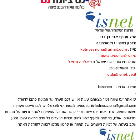
לא רק בקלפי: 6 שירים שהפכו את הפוליטיקה
הישראלית לפזמון
ממערכת הבחירות ועד יוקר המחיה, מהסטיקרים
על המכוניות ועד החלום לברוח ללונדון – הרבה
מו"ל ועורך: אבי בן דוד
לפני הרשתות החברתיות, הזמרים כבר ידעו
טלפון ראשי: 0515301717
מייל:
kolnessziona@gmail.com
להגיד את מה שהציבור חושב.
מידע למפרסמים באתר
אלדה נתנאל
מנהלת פרסום רשת ישראל נט:
טל: 050-7870908
"איזו מדינה" – אלי לוזון שיר המחאה המזרחי
elda@isnet.co.il
-
הראשון
תמיכה טכנית - bosonet1
-
© אתר "נס ציונה נט " מצאתם טעות או יש לכם הערה על תמונות כתבו לדוא"ל
kolnessziona@gmail.com
או בווטסאפ למספר 0515301717 יש לכם אייטם מעניין ?
נשמח לשמוע מכם . אתר "נס ציונה נט " עושה את כל המאמצים לאתר זכויות על תמונות
וסרטונים. אולם, בהתאם לסעיף 27א' לחוק זכויות היוצרים כל אדם הרואה עצמו נפגע
עקב בעלות על זכויות היוצרים של תמונה או סרטון מוזמן לפנות להנהלת האתר