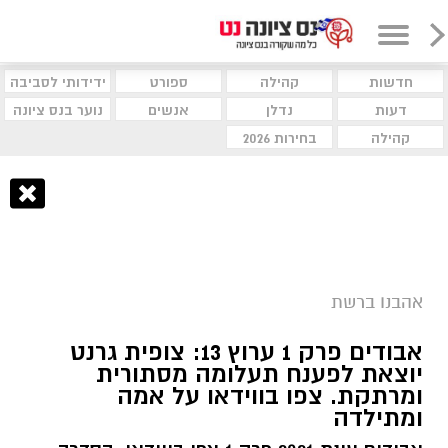
חדשות
קהילה
ספורט
ידידותי לסביבה
דעות
נדלן
אנשים
נוער בנס ציונה
קהילה
בחירות 2026
אהבנו ברשת
אבודים פרק 1 ערוץ 13: צופית גרנט
יוצאת לפענח תעלומה מסתורית
ומרתקת. צפו בווידאו על אמה
ומתילדה