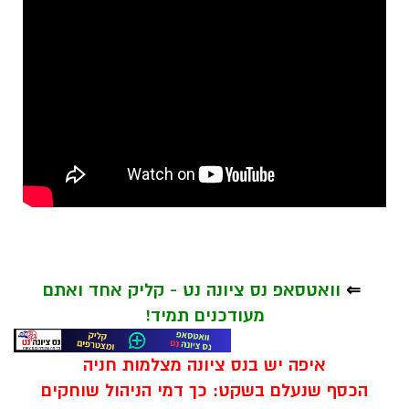
⇐
וואטסאפ נס ציונה נט - קליק אחד ואתם
מעודכנים תמיד!
איפה יש בנס ציונה מצלמות חניה
הכסף שנעלם בשקט: כך דמי הניהול שוחקים