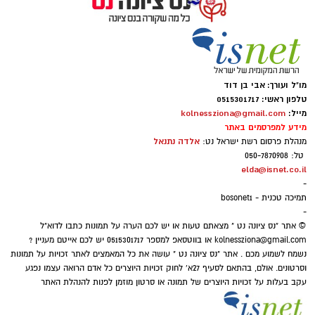
לא רק בקלפי: 6 שירים שהפכו את הפוליטיקה
הישראלית לפזמון
ממערכת הבחירות ועד יוקר המחיה, מהסטיקרים
על המכוניות ועד החלום לברוח ללונדון – הרבה
מו"ל ועורך: אבי בן דוד
לפני הרשתות החברתיות, הזמרים כבר ידעו
טלפון ראשי: 0515301717
מייל:
kolnessziona@gmail.com
להגיד את מה שהציבור חושב.
מידע למפרסמים באתר
אלדה נתנאל
מנהלת פרסום רשת ישראל נט:
טל: 050-7870908
"איזו מדינה" – אלי לוזון שיר המחאה המזרחי
elda@isnet.co.il
-
הראשון
תמיכה טכנית - bosonet1
-
© אתר "נס ציונה נט " מצאתם טעות או יש לכם הערה על תמונות כתבו לדוא"ל
kolnessziona@gmail.com
או בווטסאפ למספר 0515301717 יש לכם אייטם מעניין ?
נשמח לשמוע מכם . אתר "נס ציונה נט " עושה את כל המאמצים לאתר זכויות על תמונות
וסרטונים. אולם, בהתאם לסעיף 27א' לחוק זכויות היוצרים כל אדם הרואה עצמו נפגע
עקב בעלות על זכויות היוצרים של תמונה או סרטון מוזמן לפנות להנהלת האתר