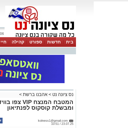
06 אוגוסט 2026 / 05:06
בית
חדשות
ספורט
קהילה
חיי
נס ציונה נט
>
אהבנו ברשת
>
המטבח המנצח P
ומבשלת קוסקוס לפנתיאון
kolness1@gmail.com
23.07.25 / 10:51