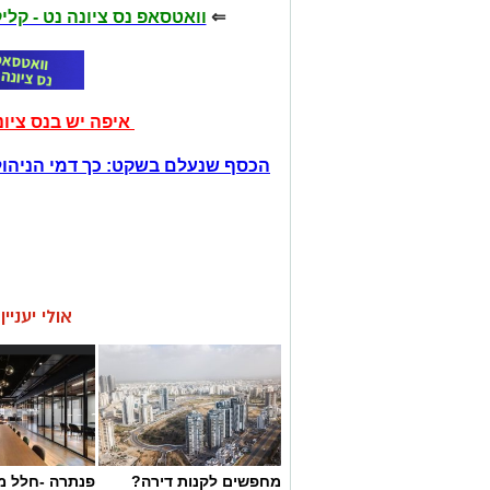
⇐
וואטסאפ נס ציונה נט - קל
איפה יש בנס ציו
הכסף שנעלם בשקט: כך דמי הניהול
אולי יעניי
מחפשים לקנות דירה?
פנתרה -חלל מ