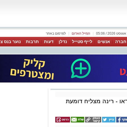
|
המייל האדום
|
לפרסום באתר
 חברה
אנשים
לייף סטייל
נדלן
דעות
תרבות
נוער בנס צי
VI צפו בווידאו - רינה מצליח דומעת