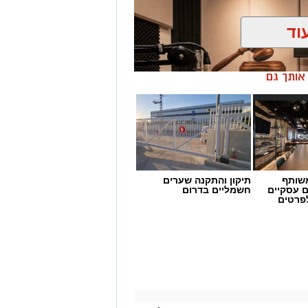
וד
ן אותך גם
שותף
תיקון והתקנה שערים
ים של זיכוי זדורוב
ם עסקיים
חשמליים בדרום
לפרטים
 הלוי חושף את מאחורי הקלעים
 את אילנה ראדה בערר נגד סגירת
בדרך הארוכה והמורכבת
זדורוב
מאישום ברצח
תאיר