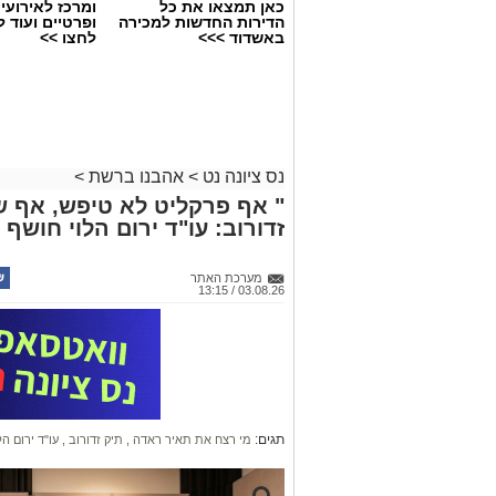
כאן תמצאו את כל
ומרכז לאירועי
הדירות החדשות למכירה
ופרטיים ועוד 
באשדוד >>>
לחצו >>
נס ציונה נט
>
אהבנו ברשת
>
" אף פרקליט לא טיפש, אף ש
זדורוב: עו"ד ירום הלוי חושף 
מערכת האתר
03.08.26 / 13:15
תגים:
מי רצח את תאיר ראדה
,
תיק זדורוב
,
עו"ד ירום הל