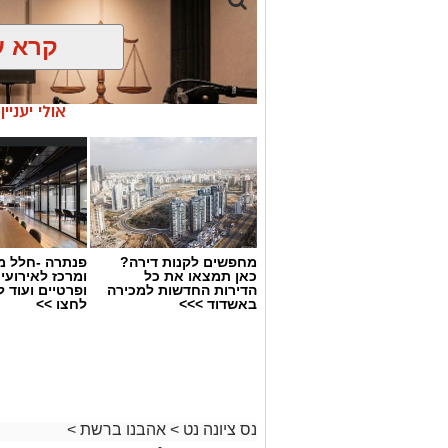
קרא ע
אולי יעניי
מחפשים לקנות דירה?
פנתרה -חלל מ
עו"ד ירום הלוי חושף את מאחורי הקלע
כאן תמצאו את כל
ומרכז לאירועי
הדירות החדשות למכירה
ופרטיים ועוד 
מלחמת חייו על הצדק: עו"ד ירום
באשדוד >>>
לחצו >>
של זיכוי זדורוב. כיום הוא מייצג
התיק מול א"ק. צפו בווידאו
בראיון מיוחד,
עו"ד ירום הלוי
משתף 
שהובילה לזיכויו ולשחרורו של
רומן 
נס ציונה נט
>
אהבנו ברשת
>