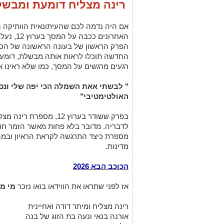
רינה מצליח דומעת ומבשלת
אם היה נדמה לכם שהעיתונאית הוותיקה
ר
האחרונים 
הפרק הראשון של בעונה הראשונה של ה
החדשה תוכלו לראות אותה מבשלת, דומעת
רגעים מרגשים על המסך, כמו שלא ראינו
" לבשתי אאת השמלה הכי יפה שלי ונ
האולטימטיבי"
בפרק ששודר בערוץ 12, מס
לדבריה. מדובר בלא פחות מאשר הזמר חוליו
מספרת כיצד התרגשה לקראת הראיון ובמה 
מדינות.
הכוכב הבא 2026
אז לפני שתראו את הווידאו בואו נזכר
מי מש
רינה מצליח ומיתר דודה ואחיינית
אורנה בנאי ונעה בת הזוג של בנה