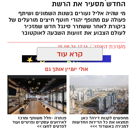
בראיון מיוחד,
עו"ד ירום הלוי
משתף בדרך הארוכה
החדש מסעיר את הרשת
והמורכבת שהובילה לזיכויו ולשחרורו של
רומן
מי שהיה אליל נעורים בשנות השמונים ושיתף
זדורוב
מאישום ברצח
תאיר ראדה ז"ל.
הלוי מספר
פעולה עם מתופף יהודי חוטף חיצים מורעלים של
כי נכנס לתיק בהתנדבות לאחר שערעוריו של
ביקורת לאחר ששחרר סינגל חדש שמזכיר
לעולם הצבוע את זוועות השבעה לאוקטובר
זדורוב נדחו בכל הערכאות, והקדיש כארבע שנים
ללימוד מעמיק של מאות קלסרים ודיסקים של
מערכת האתר / 17:16 01.08.26
חומרי חקירה.
קרא עוד
אולי יעניין אותך גם
תגים:
בוי ג'ורג'
מחפשים לקנות דירה? כאן
פנתרה -חלל משותף ומרכז
תמצאו את כל הדירות החדשות
לאירועים עסקיים ופרטיים ועוד
למכירה באשדוד >>>
לפרטים לחצו >>