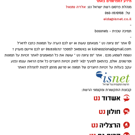
מידע למפרסמים באתר
אלדה נתנאל
מנהלת פרסום רשת ישראל נט:
סערה בעולם המוזיקה: הכוכב הבריטי הוותיק יצא
טל: 050-7870908
elda@isnet.co.il
בגלוי לצד ישראל – והשיר החדש מסעיר את
-
הרשת
תמיכה טכנית - bosonet1
-
© אתר "נס ציונה נט " מצאתם טעות או יש לכם הערה על תמונות כתבו לדוא"ל
kolnessziona@gmail.com
או בווטסאפ למספר 0515301717 יש לכם אייטם מעניין ?
נשמח לשמוע מכם . אתר "נס ציונה נט " עושה את כל המאמצים לאתר זכויות על תמונות
וסרטונים. אולם, בהתאם לסעיף 27א' לחוק זכויות היוצרים כל אדם הרואה עצמו נפגע
עקב בעלות על זכויות היוצרים של תמונה או סרטון מוזמן לפנות להנהלת האתר
20 שנה של חוסר וודאות וכישלון המשטרה - לוח
קבוצת התקשורת ומקומוני הרשת:
הזמנים של פרשת רצח תאיר ראדה ז"ל
6 בדצמבר 2006: תאיר ראדה ז"ל, תלמידת כיתה ח'
בת 13 מקצרין, נמצאת ללא רוח חיים בתא שירותים
הזמר הבריטי בוי ג'ורג', מהקולות המזוהים ביותר
בבית ספרה.
עם עולם הפופ של שנות ה־80, מצא את עצמו