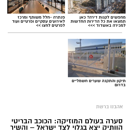
מחפשים לקנות דירה? כאן
פנתרה -חלל משותף ומרכז
תמצאו את כל הדירות החדשות
לאירועים עסקיים ופרטיים ועוד
למכירה באשדוד >>>
לפרטים לחצו >>
עו"ד ירום הלוי חושף את מאחורי הקלעים של
זיכוי זדורוב
תיקון והתקנה שערים חשמליים
מלחמת חייו על הצדק: עו"ד ירום הלוי חושף את
בדרום
מאחורי הקלעים של זיכוי זדורוב. כיום הוא מייצג
את אילנה ראדה בערר נגד סגירת התיק מול א"ק.
אהבנו ברשת
צפו בווידאו
סערה בעולם המוזיקה: הכוכב הבריטי
הוותיק יצא בגלוי לצד ישראל – והשיר