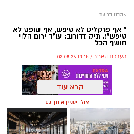
אהבנו ברשת
" אף פרקליט לא טיפש, אף שופט לא
טיפש"!. תיק זדורוב: עו"ד ירום הלוי
חושף הכל
מערכת האתר / 13:15 03.08.26
קרא עוד
תגים:
מי רצח את תאיר ראדה
,
תיק זדורוב
,
עו"ד
אולי יעניין אותך גם
ירום הלוי
,
אילנה ראדה
,
המשפט החוזר של רומן
זדורוב