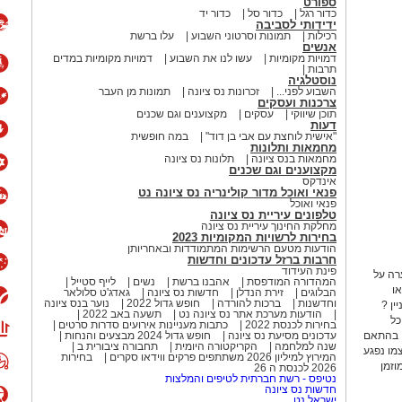
ספורט
כדור רגל
כדור סל
כדור יד
ידידותי לסביבה
רכילות
תמונות וסרטוני השבוע
עלו ברשת
אנשים
דמויות מקומיות
עשו לנו את השבוע
דמויות מקומיות במדים
תרבות
נוסטלגיה
השבוע לפני...
זכרונות נס ציונה
תמונות מן העבר
צרכנות ועסקים
תוכן שיווקי
עסקים
מקצוענים וגם שכנים
דעות
"אישית לוחצת עם אבי בן דוד"
במה חופשית
מחמאות ותלונות
מחמאות בנס ציונה
תלונות נס ציונה
מקצוענים וגם שכנים
אינדקס
פנאי ואוכל מדור קולינריה נס ציונה נט
פנאי ואוכל
טלפונים עיריית נס ציונה
מחלקת החינוך עיריית נס ציונה
בחירות לרשויות המקומיות 2023
הודעות מטעם הרשימות המתמודדות ובאחריותן
חרבות ברזל עדכונים וחדשות
פינת העידוד
רה על
המהדורה המודפסת
אהבנו ברשת
נשים
לייף סטייל
ו
הבלוגים
זירת הנדלן
חדשות נס ציונה
גאדג'ט סלולאר
וחדשנות
ברכות להורדה
חופש גדול 2022
נוער בנס ציונה
 מעניין ?
הודעות מערכת אתר נס ציונה נט
תשעה באב 2022
ן המשטרה - לוח הזמנים של
כל
בחירות לכנסת 2022
כתבות מעניינות אירועים סדרות סרטים
, בהתאם
עדכונים מסיעת נס ציונה
חופש גדול 2024 מבצעים והנחות
שנה למלחמה
הקריקטורה היומית
תחבורה ציבורית ב
עצמו נפגע
המירוץ למיליון 2026 משתתפים פרקים ווידאו סקרים
בחירות
וזמן
2026 לכנסת ה 26
6 בדצמבר 2006: תאיר ראדה ז"ל, תלמידת כיתה ח' בת 13 מקצרין,
נטיפס - רשת חברתית לטיפים והמלצות
חדשות נס ציונה
 בבית ספרה.
ישראל נט