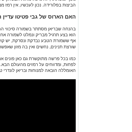
הביצות בפלורידה. נכון לעכשיו, אין רמז 
האם הארוס של גבי פטיטו עדיין חי? היכן
בהנחה שבריאן מסתתר בשמורה סיכווי ההש
הוא בצע תרגיל מבריק ונמלט לשמורה אחר
אף ששמורת הטבע נבדקת ונסרקת, יש קושי
שורצת תנינים, נחשים ואין בה מזון שאפש
כמו בכל פרשה מתוקשרת גם כאן פונים אנש
לפחות, ומדווחים על רמזים מהעולם הבא. ב
האומללה הובאה למנוחות ובריאן לונדרי 