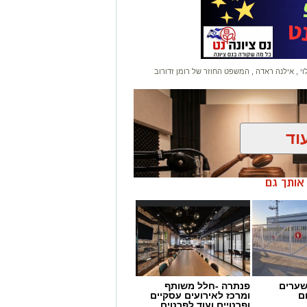
וי
,
אילנה ראדה
,
המשפט החוזר של רומן זדורוב
וד
ן אותך גם
שערים
פנתרה -חלל משותף
ים של זיכוי זדורוב
ם
ומרכז לאירועים עסקיים
ופרטיים ועוד לפרטים