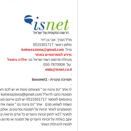
מו"ל ועורך: אבי בן דוד
טלפון ראשי: 0515301717
מייל:
kolnessziona@gmail.com
מידע למפרסמים באתר
מנהלת פרסום רשת ישראל נט:
אלדה נתנאל
טל: 050-7870908
elda@isnet.co.il
-
תמיכה טכנית - bosonet1
-
© אתר "נס ציונה נט " מצאתם טעות או יש לכם הע
תמונות כתבו לדוא"ל
kolnessziona@gmail.com
א
בווטסאפ למספר 0515301717 יש לכם אייטם
20 שנה של חוסר וודאות וכישלו
נשמח לשמוע מכם . אתר "נס ציונה נט " עושה את 
המאמצים לאתר זכויות על תמונות וסרטונים. אולם
פרשת רצח תאיר ראדה ז"ל
לסעיף 27א' לחוק זכויות היוצרים כל אדם הרואה 
עקב בעלות על זכויות היוצרים של תמונה או סרטון מ
לפנות להנהלת האתר
נמצאת ללא רוח חיים בתא שירותים