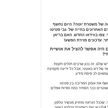
חה של משטרת יוטה? היום נחשף
ים האחרונים בחייה של גבי פטיטו
. צפו בווידאו החדש. האם בריאן
תתר. עדכונים מזירת הפשע!
ם היה אפשר להציל את אושיית
י?
 שלם. זה נכון שרבים תולים תקוות
העצמאי של דוג באונטי, אבל כל ידיעה מקפיצה
מאים לכ פיסת מידע.
שף את עומק המריבה בין פטיטו
וטרים כבר הסתיר כמה סודות אפלים
, שככל הנראה מחזיק מכשיר טלפון
נוסף ומסתתר, להערכת כוחות הבטחון של USA אי שם בשמורת קרלטון באזור