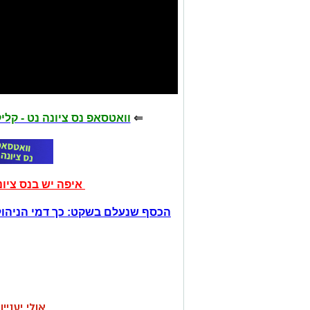
⇐
וואטסאפ נס ציונה נט - קל
איפה יש בנס ציו
הכסף שנעלם בשקט: כך דמי הניהול
אולי יעניי