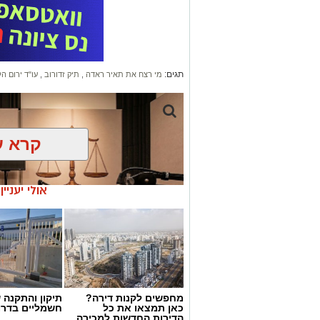
תגים:
מי רצח את תאיר ראדה
,
תיק זדורוב
,
עו"ד ירום הל
קרא ע
אולי יעניי
מחפשים לקנות דירה?
תיקון והתקנה 
עו"ד ירום הלוי חושף את מאחורי הקלע
כאן תמצאו את כל
חשמליים בדרו
הדירות החדשות למכירה