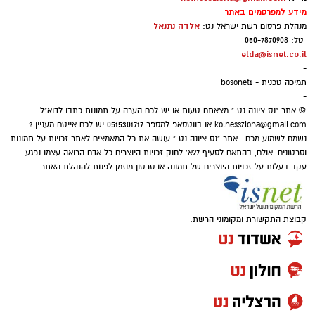
מערכת היחסים מקבלת טיפול דרך עולם השלטון
זדורוב נדחו בכל הערכאות, והקדיש כארבע שנים
מידע למפרסמים באתר
והמשרדים הממשלתיים. התוצאה שנונה, משעשעת
אלדה נתנאל
מנהלת פרסום רשת ישראל נט:
ללימוד מעמיק של מאות קלסרים ודיסקים של
ובעיקר מזכירה לנו שלפעמים גם זוגיות יכולה
טל: 050-7870908
חומרי חקירה.
elda@isnet.co.il
להרגיש כמו קואליציה – עם לא מעט משברים
-
בדרך.
תמיכה טכנית - bosonet1
-
© אתר "נס ציונה נט " מצאתם טעות או יש לכם הערה על תמונות כתבו לדוא"ל
kolnessziona@gmail.com
או בווטסאפ למספר 0515301717 יש לכם אייטם מעניין ?
"מחכים למשיח" – שלום חנוך היהלום שבכתר
נשמח לשמוע מכם . אתר "נס ציונה נט " עושה את כל המאמצים לאתר זכויות על תמונות
וסרטונים. אולם, בהתאם לסעיף 27א' לחוק זכויות היוצרים כל אדם הרואה עצמו נפגע
יש שירים שמדברים על תקופה מסוימת, ויש שירים
עקב בעלות על זכויות היוצרים של תמונה או סרטון מוזמן לפנות להנהלת האתר
שגורמים לנו לשאול אם באמת משהו השתנה.
"מחכים למשיח" של שלום חנוך הפך לסמל של
ביקורת על המצב הכלכלי והחברתי ועל תחושת
קבוצת התקשורת ומקומוני הרשת:
המשבר. גם היום, כשמדברים על יוקר המחיה ועל
הפערים בחברה, השיר מצליח להישמע רלוונטי
בדבריו הוא מטיח ביקורת קשה בהתנהלות
באופן קצת יותר מדי משכנע.
המשטרה, הפרקליטות ומערכת המשפט, וטוען כי
התעלמו מראיות מרכזיות – ובהן עקבות נעל זרות