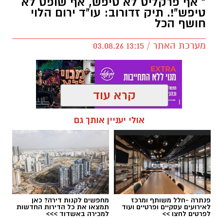
" אף פרקליט לא טיפש, אף שופט לא
ממערכת הבחירות ועד יוקר המחיה, מהסטיקרים
טיפש"!. תיק זדורוב: עו"ד ירום הלוי
על המכוניות ועד החלום לברוח ללונדון – הרבה
חושף הכל
לפני הרשתות החברתיות, הזמרים כבר ידעו
מערכת האתר / 13:15 03.08.26
להגיד את מה שהציבור חושב.
"איזו מדינה" – אלי לוזון שיר המחאה המזרחי
קרא עוד
הראשון
תגים:
מי רצח את תאיר ראדה
,
תיק זדורוב
,
עו"ד
אולי יעניין אותך גם
ירום הלוי
,
אילנה ראדה
,
המשפט החוזר של רומן
זדורוב
פנתרה -חלל משותף ומרכז
מחפשים לקנות דירה? כאן
לאירועים עסקיים ופרטיים ועוד
תמצאו את כל הדירות החדשות
לפרטים לחצו >>
למכירה באשדוד >>>