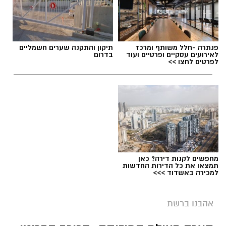
פנתרה -חלל משותף ומרכז
תיקון והתקנה שערים חשמליים
לאירועים עסקיים ופרטיים ועוד
בדרום
לפרטים לחצו >>
עו"ד ירום הלוי חושף את מאחורי הקלעים של
זיכוי זדורוב
מחפשים לקנות דירה? כאן
מלחמת חייו על הצדק: עו"ד ירום הלוי חושף את
תמצאו את כל הדירות החדשות
למכירה באשדוד >>>
מאחורי הקלעים של זיכוי זדורוב. כיום הוא מייצג
את אילנה ראדה בערר נגד סגירת התיק מול א"ק.
אהבנו ברשת
צפו בווידאו