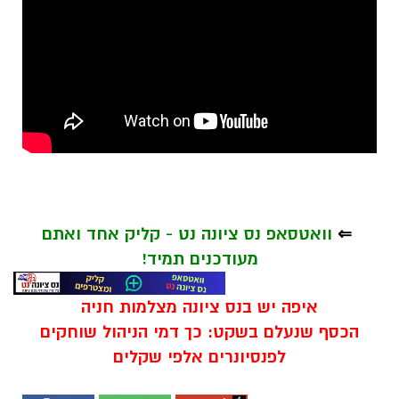
⇐
וואטסאפ נס ציונה נט - קליק אחד ואתם
מעודכנים תמיד!
איפה יש בנס ציונה מצלמות חניה
הכסף שנעלם בשקט: כך דמי הניהול שוחקים
לפנסיונרים אלפי שקלים