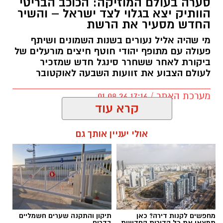
סערה בעולם המוזיקה: הכוכב הבריטי
הוותיק יצא בגלוי לצד ישראל – והשיר
בראיון מיוחד,
עו"ד ירום הלוי
משתף בדרך הארוכה
החדש מסעיר את הרשת
והמורכבת שהובילה לזיכויו ולשחרורו של
רומן
מי שהיה אליל נעורים בשנות השמונים ושיתף
זדורוב
מאישום ברצח
תאיר ראדה ז"ל.
הלוי מספר
פעולה עם מתופף יהודי חוטף חיצים מורעלים של
כי נכנס לתיק בהתנדבות לאחר שערעוריו של
ביקורת לאחר ששחרר סינגל חדש שמזכיר
לעולם הצבוע את זוועות השבעה לאוקטובר
זדורוב נדחו בכל הערכאות, והקדיש כארבע שנים
ללימוד מעמיק של מאות קלסרים ודיסקים של
מערכת האתר / 17:16 01.08.26
חומרי חקירה.
קרא עוד
אולי יעניין אותך גם
תגים:
בוי ג'ורג'
מחפשים לקנות דירה? כאן
תיקון והתקנה שערים חשמליים
תמצאו את כל הדירות החדשות
בדרום