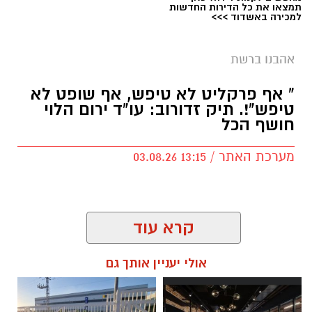
תמצאו את כל הדירות החדשות
למכירה באשדוד >>>
אהבנו ברשת
" אף פרקליט לא טיפש, אף שופט לא
טיפש"!. תיק זדורוב: עו"ד ירום הלוי
חושף הכל
מערכת האתר / 13:15 03.08.26
קרא עוד
תגים:
מי רצח את תאיר ראדה
,
תיק זדורוב
,
עו"ד
אולי יעניין אותך גם
ירום הלוי
,
אילנה ראדה
,
המשפט החוזר של רומן
זדורוב