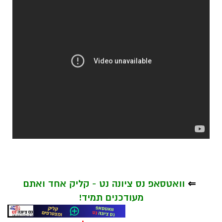
⇐
וואטסאפ נס ציונה נט - קליק אחד ואתם
מעודכנים תמיד!