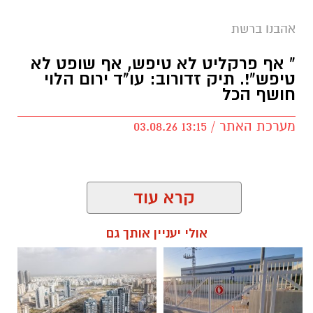
שירים שהפכו את הפוליטיקה הישראלית לפזמון
אהבנו ברשת
לא רק בקלפי: 6 שירים שהפכו את הפוליטיקה
הישראלית לפזמון
" אף פרקליט לא טיפש, אף שופט לא
ממערכת הבחירות ועד יוקר המחיה, מהסטיקרים
טיפש"!. תיק זדורוב: עו"ד ירום הלוי
על המכוניות ועד החלום לברוח ללונדון – הרבה
חושף הכל
לפני הרשתות החברתיות, הזמרים כבר ידעו
מערכת האתר / 13:15 03.08.26
להגיד את מה שהציבור חושב.
"איזו מדינה" – אלי לוזון שיר המחאה המזרחי
קרא עוד
הראשון
תגים:
מי רצח את תאיר ראדה
,
תיק זדורוב
,
עו"ד
אולי יעניין אותך גם
ירום הלוי
,
אילנה ראדה
,
המשפט החוזר של רומן
זדורוב