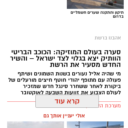
זיכוי זדורוב
תיקון והתקנה שערים חשמליים
מלחמת חייו על הצדק: עו"ד ירום הלוי חושף את
בדרום
מאחורי הקלעים של זיכוי זדורוב. כיום הוא מייצג
את אילנה ראדה בערר נגד סגירת התיק מול א"ק.
אהבנו ברשת
צפו בווידאו
סערה בעולם המוזיקה: הכוכב הבריטי
הוותיק יצא בגלוי לצד ישראל – והשיר
בראיון מיוחד,
עו"ד ירום הלוי
משתף בדרך הארוכה
החדש מסעיר את הרשת
והמורכבת שהובילה לזיכויו ולשחרורו של
רומן
מי שהיה אליל נעורים בשנות השמונים ושיתף
זדורוב
מאישום ברצח
תאיר ראדה ז"ל.
הלוי מספר
פעולה עם מתופף יהודי חוטף חיצים מורעלים של
כי נכנס לתיק בהתנדבות לאחר שערעוריו של
ביקורת לאחר ששחרר סינגל חדש שמזכיר
לעולם הצבוע את זוועות השבעה לאוקטובר
זדורוב נדחו בכל הערכאות, והקדיש כארבע שנים
ללימוד מעמיק של מאות קלסרים ודיסקים של
מערכת האתר / 17:16 01.08.26
חומרי חקירה.
קרא עוד
אולי יעניין אותך גם