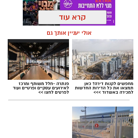
קרא עוד
תגים:
מי רצח את תאיר ראדה
,
תיק זדורוב
,
עו"ד
אולי יעניין אותך גם
ירום הלוי
,
אילנה ראדה
,
המשפט החוזר של רומן
זדורוב
מחפשים לקנות דירה? כאן
פנתרה -חלל משותף ומרכז
תמצאו את כל הדירות החדשות
לאירועים עסקיים ופרטיים ועוד
למכירה באשדוד >>>
לפרטים לחצו >>
עו"ד ירום הלוי חושף את מאחורי הקלעים של