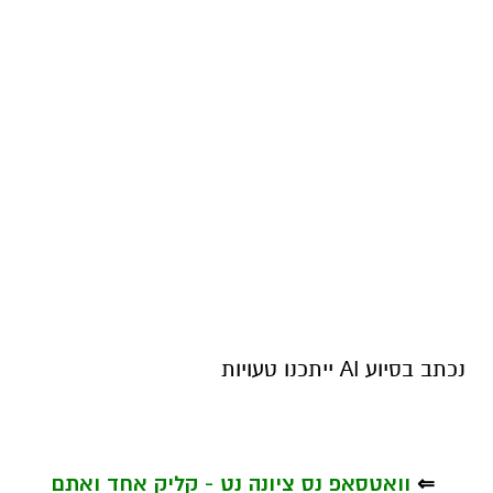
נכתב בסיוע AI ייתכנו טעויות
⇐
וואטסאפ נס ציונה נט - קליק אחד ואתם