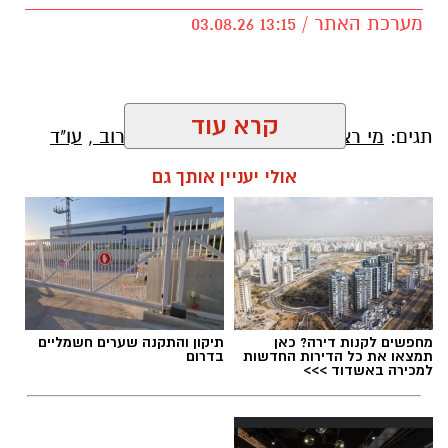
מערכת האתר / 13:15 03.08.26
קרא עוד
תגים:
מי רצח את תאיר ראדה
,
תיק זדורוב
,
עו"ד
ירום הלוי
,
אילנה ראדה
,
המשפט החוזר של רומן
אולי יעניין אותך גם
זדורוב
מחפשים לקנות דירה? כאן
תיקון והתקנה שערים חשמליים
תמצאו את כל הדירות החדשות
בדרום
למכירה באשדוד >>>