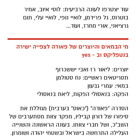
עוד יצטרפו לעונה הרביעית: לוסי איוב, אמיר
בוטרוס, גל פרידמן, לואיי נופי, לואיי עלי, תום
גרציאני, אורי מחרז, ועוד...
מי הבמאים והיוצרים של פאודה לצפייה ישירה
בנטפליקס וב - yes
יוצרים: ליאור רז ואבי יששכרוף
תסריטאים ראשיים: נח סטולמן
במאי: עמרי גבעון
הפקה: בנאסולי הפקות, ליאת בנאסולי
הסדרה "פאודה" ("כאוס" בערבית) מגוללת את
סיפורו של דורון קביליו, מפקד צוות מסתערבים של
השב"כ, ושל חברי צוותו. בעונה הראשונה והשנייה
העלילה התרחשה בישראל ובשטחי יהודה ושומרון.