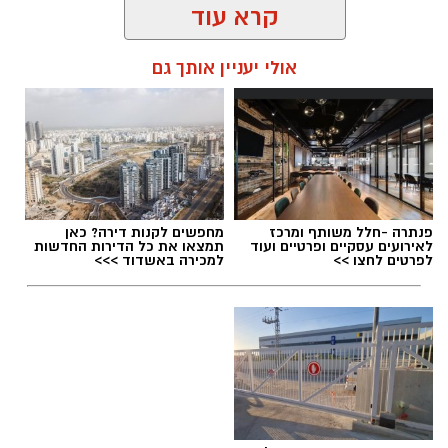
קרא עוד
אולי יעניין אותך גם
תגים:
בוי ג'ורג'
פנתרה -חלל משותף ומרכז
מחפשים לקנות דירה? כאן
לאירועים עסקיים ופרטיים ועוד
תמצאו את כל הדירות החדשות
לפרטים לחצו >>
למכירה באשדוד >>>
בדבריו הוא מטיח ביקורת קשה בהתנהלות
המשטרה, הפרקליטות ומערכת המשפט, וטוען כי
התעלמו מראיות מרכזיות – ובהן עקבות נעל זרות
שאינן שייכות לזדורוב ושחזור לקוי שלא תאם את
ממצאי הזירה.
כמו כן,
עו"ד ירום הלוי
מציין כי כיום הוא מייצג את