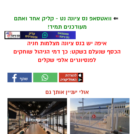
⇐
וואטסאפ נס ציונה נט - קליק אחד ואתם
מעודכנים תמיד!
איפה יש בנס ציונה מצלמות חניה
הכסף שנעלם בשקט: כך דמי הניהול שוחקים
לפנסיונרים אלפי שקלים
אולי יעניין אותך גם