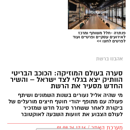
עו"ד ירום הלוי חושף את מאחורי הקלעים של
זיכוי זדורוב
מלחמת חייו על הצדק: עו"ד ירום הלוי חושף את
מאחורי הקלעים של זיכוי זדורוב. כיום הוא מייצג
פנתרה -חלל משותף ומרכז
לאירועים עסקיים ופרטיים ועוד
את אילנה ראדה בערר נגד סגירת התיק מול א"ק.
לפרטים לחצו >>
צפו בווידאו
אהבנו ברשת
בראיון מיוחד,
עו"ד ירום הלוי
משתף בדרך הארוכה
סערה בעולם המוזיקה: הכוכב הבריטי
הוותיק יצא בגלוי לצד ישראל – והשיר
והמורכבת שהובילה לזיכויו ולשחרורו של
רומן
החדש מסעיר את הרשת
זדורוב
מאישום ברצח
תאיר ראדה ז"ל.
הלוי מספר
מי שהיה אליל נעורים בשנות השמונים ושיתף
כי נכנס לתיק בהתנדבות לאחר שערעוריו של
פעולה עם מתופף יהודי חוטף חיצים מורעלים של
זדורוב נדחו בכל הערכאות, והקדיש כארבע שנים
ביקורת לאחר ששחרר סינגל חדש שמזכיר
ללימוד מעמיק של מאות קלסרים ודיסקים של
לעולם הצבוע את זוועות השבעה לאוקטובר
חומרי חקירה.
מערכת האתר / 17:16 01.08.26