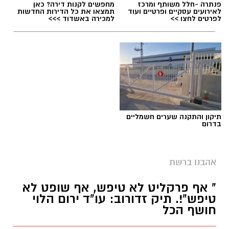
פנתרה -חלל משותף ומרכז
מחפשים לקנות דירה? כאן
לאירועים עסקיים ופרטיים ועוד
תמצאו את כל הדירות החדשות
לפרטים לחצו >>
למכירה באשדוד >>>
תיקון והתקנה שערים חשמליים
בדרום
אהבנו ברשת
שירים שהפכו את הפוליטיקה הישראלית לפזמון
" אף פרקליט לא טיפש, אף שופט לא
לא רק בקלפי: 6 שירים שהפכו את הפוליטיקה
טיפש"!. תיק זדורוב: עו"ד ירום הלוי
הישראלית לפזמון
חושף הכל
ממערכת הבחירות ועד יוקר המחיה, מהסטיקרים
על המכוניות ועד החלום לברוח ללונדון – הרבה