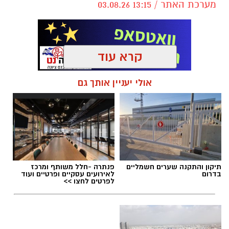
מערכת האתר / 13:15 03.08.26
לפני הרשתות החברתיות, הזמרים כבר ידעו
להגיד את מה שהציבור חושב.
קרא עוד
"איזו מדינה" – אלי לוזון שיר המחאה המזרחי
הראשון
תגים:
מי רצח את תאיר ראדה
,
תיק זדורוב
,
עו"ד
אולי יעניין אותך גם
ירום הלוי
,
אילנה ראדה
,
המשפט החוזר של רומן
זדורוב
תיקון והתקנה שערים חשמליים
פנתרה -חלל משותף ומרכז
בדרום
לאירועים עסקיים ופרטיים ועוד
לפרטים לחצו >>