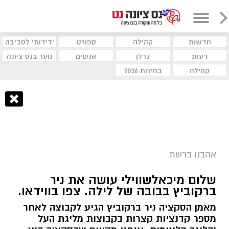
חדשות
קהילה
ספורט
ידידותי לסביבה
דעות
נדלן
אנשים
נוער בנס ציונה
קהילה
בחירות 2026
אהבנו ברשת
שלום מיכאלשווילי עושה את ניר
ברקוביץ בבובה של לילה. צפו בווידאו.
מאמן הסקציה ניר ברקוביץ הגיע לקבוצה לאחר
מספר קדנציות קצרות בקבוצות מליגת העל