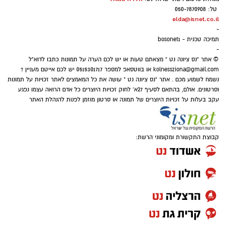
מערכת היחסים מקבלת טיפול דרך עולם השלטון
ללימוד מעמיק של מאות קלסרים ודיסקים של
טל: 050-7870908
והמשרדים הממשלתיים. התוצאה שנונה, משעשעת
חומרי חקירה.
elda@isnet.co.il
ובעיקר מזכירה לנו שלפעמים גם זוגיות יכולה
-
תמיכה טכנית - bosonet1
להרגיש כמו קואליציה – עם לא מעט משברים
-
בדרך.
© אתר "נס ציונה נט " מצאתם טעות או יש לכם הערה על תמונות כתבו לדוא"ל
kolnessziona@gmail.com
או בווטסאפ למספר 0515301717 יש לכם אייטם מעניין ?
נשמח לשמוע מכם . אתר "נס ציונה נט " עושה את כל המאמצים לאתר זכויות על תמונות
וסרטונים. אולם, בהתאם לסעיף 27א' לחוק זכויות היוצרים כל אדם הרואה עצמו נפגע
"מחכים למשיח" – שלום חנוך היהלום שבכתר
עקב בעלות על זכויות היוצרים של תמונה או סרטון מוזמן לפנות להנהלת האתר
יש שירים שמדברים על תקופה מסוימת, ויש שירים
שגורמים לנו לשאול אם באמת משהו השתנה.
קבוצת התקשורת ומקומוני הרשת:
"מחכים למשיח" של שלום חנוך הפך לסמל של
ביקורת על המצב הכלכלי והחברתי ועל תחושת
המשבר. גם היום, כשמדברים על יוקר המחיה ועל
בדבריו הוא מטיח ביקורת קשה בהתנהלות
הפערים בחברה, השיר מצליח להישמע רלוונטי
המשטרה, הפרקליטות ומערכת המשפט, וטוען כי
באופן קצת יותר מדי משכנע.
התעלמו מראיות מרכזיות – ובהן עקבות נעל זרות
שאינן שייכות לזדורוב ושחזור לקוי שלא תאם את