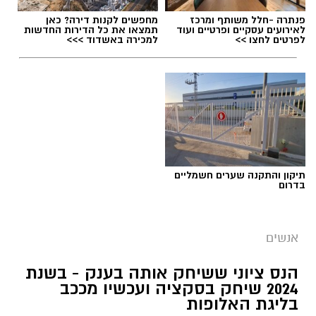
פנתרה -חלל משותף ומרכז
מחפשים לקנות דירה? כאן
לאירועים עסקיים ופרטיים ועוד
תמצאו את כל הדירות החדשות
לפרטים לחצו >>
למכירה באשדוד >>>
תיקון והתקנה שערים חשמליים
בדרום
פרטי
אנשים
שיאים חדשים לסטודיו נדיר: הרקדניות הנס ציוניות
הנס ציוני ששיחק אותה בענק - בשנת
כבשו את הבמות המרכזיות בפסטיבלי כרמיאל
2024 שיחק בסקציה ועכשיו מככב
בליגת האלופות
ואשדודאנס