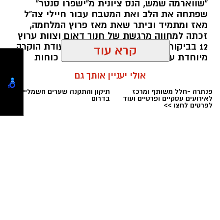
"שווארמה שמש, הנס ציונית מ"ישפרו סנטר"
מעודכנים תמיד!
שיחק בסקציה נס ציונה ועכשיו מככב בליגת
שפתחה את הלב ואת המטבח עבור חיילי צה"ל
האלופות. כדורגל הוא ענף מפתיע גם בתחום
מאז ומתמיד וביתר שאת מאז פרוץ המלחמה,
איפה יש בנס ציונה מצלמות חניה
קריירות השחקנים.
זכתה למחווה מרגשת של חנוך דאום וצוות ערוץ
12 בביקור הפתעה שבו הוענקה לה תעודת הוקרה
הכסף שנעלם בשקט: כך דמי הניהול שוחקים
קרא עוד
מיוחדת על תרומתה המתמשכת למען כוחות
מה תגידו על בנו של אגדת הכדורגל המקומית
לפנסיונרים אלפי שקלים
הביטחון.
אריאל רוטמן, איתי רוטמן, שככב היום במשחקה
אולי יעניין אותך גם
של הפועל באר שבע מול הכוכב האדום במסגרת
אבי בןם דוד / 09:01 04.08.26
פנתרה -חלל משותף ומרכז
תיקון והתקנה שערים חשמליים
לאירועים עסקיים ופרטיים ועוד
בדרום
משחקי מוקדמות ליגת האלופות.
לפרטים לחצו >>
תגים:
ערוץ 12
,
חנוך דאום
,
עסק תומך לוחמים
מחפשים לקנות דירה? כאן
צילום מסך ערוץ 12
תמצאו את כל הדירות החדשות
למכירה באשדוד >>>