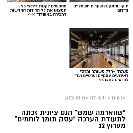
תיקון והתקנה שערים חשמליים
מחפשים לקנות דירה? כאן
במהלך המופעים חלקו הרקדניות את הבמה עם
בדרום
תמצאו את כל הדירות החדשות
נעם בתן
בביצוע מיוחד לשיר "את מישל", ובהמשך
למכירה באשדוד >>>
הופיעו לצדם של
מירי מסיקה ושלומי שבת.
בכל
אחד מהמופעים הללו עמדו רקדניות הסטודיו
במרכז הבמה לצד האמנים, ללא מלווים נוספים.
ההשתתפות בפסטיבלים הארציים מהווה ציון דרך
מקצועי עבור הסטודיו.
פנתרה -חלל משותף ומרכז
לאירועים עסקיים ופרטיים ועוד
העבודה על המופעים המורכבים והעמידה מול קהל
לפרטים לחצו >>
אלפים מעניקות לרקדניות הצעירות ניסיון בימתי
משמעותי וחוויות מקצועיות שימשיכו ללוות את
אנשים
>
עשו לנו את השבוע
הלהקות גם בעונות הבאות.
בדרך לליגת האלופות איתי רוטמן עיבוד תמונה
"שווארמה שמש" הנס ציונית זכתה
CGP
לתעודת הערכה "עסק תומך לוחמים"
מערוץ 12
⇐
וואטסאפ נס ציונה נט - קליק אחד ואתם
הנס ציוני ששיחק אותה בענק - בשנת 2024