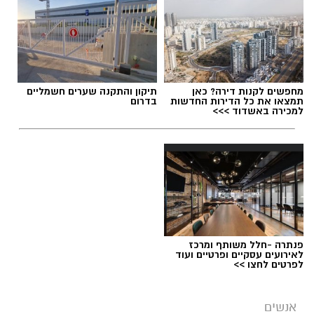
תגים:
סטודיו נדיר נס ציונה
מחפשים לקנות דירה? כאן
תיקון והתקנה שערים חשמליים
תמצאו את כל הדירות החדשות
בדרום
למכירה באשדוד >>>
פנתרה -חלל משותף ומרכז
לאירועים עסקיים ופרטיים ועוד
לפרטים לחצו >>
פרטי
אנשים