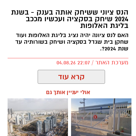
שיאים חדשים לסטודיו נדיר: הרקדניות הנס ציוניות
הנס ציוני ששיחק אותה בענק - בשנת
כבשו את הבמות המרכזיות בפסטיבלי כרמיאל
2024 שיחק בסקציה ועכשיו מככב
בליגת האלופות
ואשדודאנס
לאחר שסיכמו עונה עמוסה במופעי סוף השנה,
האם לנס ציונה יהיה נציג בליגת האלופות ועוד
שחקן בית שגדל בסקציה ושיחק בשורותיה עד
נבחרת להקות הייצוג של ׳סטודיו נדיר׳ מנס ציונה
שנת 2024?.
המשיכה בגל ההצלחות והופיעה בארבעה מופעי
ענק במסגרת פסטיבלי המחול המובילים בישראל,
מערכת האתר / 22:07 04.08.26
לצד שורת אמנים מהשורה הראשונה.
קרא עוד
המסע של הרקדניות עבר דרך פסטיבל כרמיאל
ופסטיבל אשדודאנס, שם עלו לבמות המרכזיות
אולי יעניין אותך גם
וביצעו כוריאוגרפיות חדשות וייחודיות שנכתבו
במיוחד עבור המופעים הללו.
תגים:
לירן רוטמן
,
איתי רוטמן
הביצועים על הבמה חיברו בין כוריאוגרפיה
מקורית לבין שיתופי פעולה עם אמנים מובילים.