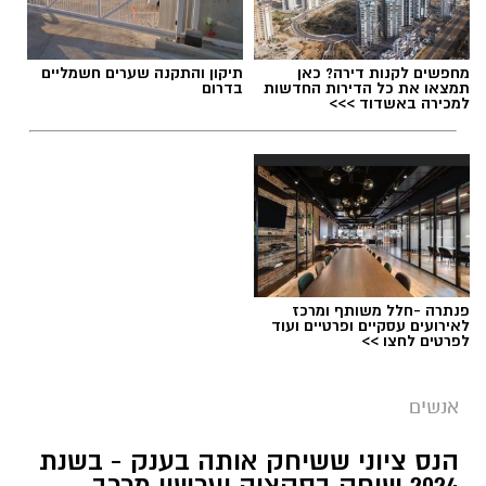
תגים:
סטודיו נדיר נס ציונה
מחפשים לקנות דירה? כאן
תיקון והתקנה שערים חשמליים
תמצאו את כל הדירות החדשות
בדרום
למכירה באשדוד >>>
פנתרה -חלל משותף ומרכז
לאירועים עסקיים ופרטיים ועוד
לפרטים לחצו >>
פרטי
אנשים
שיאים חדשים לסטודיו נדיר: הרקדניות הנס ציוניות
הנס ציוני ששיחק אותה בענק - בשנת
כבשו את הבמות המרכזיות בפסטיבלי כרמיאל
2024 שיחק בסקציה ועכשיו מככב