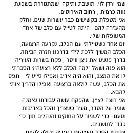
שמי ירדן לוי, תושבת ותיקה שמתגוררת בשכונת
נווה כרמית , רחוב האירוסים.
אני מטפלת בקשישים כבר עשרות שנים, וחלק
מהעזרה להם- היתה לטייל עם כלב של אחד
המטופלות שלי.
יום אחד כשטיילתי עם הכלב, נקרעה הרצועה,
הכלב המשיך ללכת לידי בדרכנו חזרה הביתה.
בדרך פגשנו את ניצן וויסר , פקח בשרות העיריה-
הוא פנה ושאל "למה הכלב ללא רצועה"? הסברתי
לו את המצב, והוא היה אדיב ואפילו סייע לי - תפס
את הכלב, עשה לולאה ברצועה ואפילו הדריך אותי
להבא.
אני רוצה לציין, שהפקח עושה עבודתו נאמנה -
שומר על הסדר, מעיר כשצריך והכל באדיבות
ונועם- כדי לשמור על החוקים והנהלים תוך כדי
כבוד לתושבים.
עבודת הסדר והפיקוח בעיריה יכולה להיות