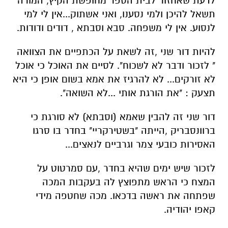
לדעת שאחזור לבית הספר מחופשת הקיץ, המורה
תשאל להיכן ולמי נסענו, ואני אשתוק...אין לי למי
לנסוע. אין לי משפחה. סבא וסבתא , דודים ודודות.
להיות דור שני ,זה לשאת על הכתפיים את הצוואה
" לזכור ודבר לא לשכוח". לסיים את האוכל כי אוכל
לא זורקים... לא להרגיז את אמא בשום אופן כי היא
תצעק : "את הורגת אותי ...לא השואה".
דור שני זה להבין שאמא (וסבתא) לא סורגת כי
ברוונסבריק ,הייתה "בשטירקריי" בחדר בו סרגו
האסירות כובעי צמר וגרביים לנאצים...
לזכור שיש ימים שהיא בחדר ,עם סמרטוט על
המצח כי הראש מתפוצץ לה בעקבות המכה
שפתחה את ראשה בדכאו. מכה שחטפה מידי
קאפו יהודיה.