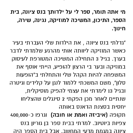
מי אתה תומר, ספר לי על ילדותך בנס ציונה, בית
הספר, התיכון, המשיכה למוזיקה, נגינה, שירה,
חינוך.
"גדלתי בנס ציונה , את הילדות שלי העברתי בעיר
כאשר המוזיקה ליוותה אותי מהרגע שלמדתי לדבר
בערך. בגיל 3 התחילה המשיכה המטורפת לעיסוק
במוזיקה ובער בי הרצון להופיע, הייתי אוסף את
המשפחה להיות הקהל שלי והתחלתי ב"הופעות
סלון", משם המשכתי ללמוד לנגן על קלידים וגיטרה
ובגיל 13 לימדתי את עצמי להפיק מוסיקלית,
שנתיים לאחר מכן הפקתי 2 סינגלים שהצליחו
יחסית בסצנת הדאנס באותה
תקופה
(
איביזה
ו
אמת או חוב
ה)
וגרפו כ-400,000
צפיות ביוטיוב. למדתי בבית ספר בן גוריון בנס
ציונה במגמת מדעי המחשב. אבל בית הספר היה