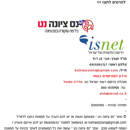
לפרטים לחצו >>
פרטי
שיאים חדשים לסטודיו נדיר: הרקדניות הנס ציוניות
כבשו את הבמות המרכזיות בפסטיבלי כרמיאל
ואשדודאנס
לאחר שסיכמו עונה עמוסה במופעי סוף השנה,
מו"ל ועורך: אבי בן דוד
נבחרת להקות הייצוג של ׳סטודיו נדיר׳ מנס ציונה
טלפון ראשי: 0515301717
המשיכה בגל ההצלחות והופיעה בארבעה מופעי
מייל:
kolnessziona@gmail.com
מידע למפרסמים באתר
ענק במסגרת פסטיבלי המחול המובילים בישראל,
אלדה נתנאל
מנהלת פרסום רשת ישראל נט:
לצד שורת אמנים מהשורה הראשונה.
טל: 050-7870908
elda@isnet.co.il
המסע של הרקדניות עבר דרך פסטיבל כרמיאל
-
תמיכה טכנית - bosonet1
ופסטיבל אשדודאנס, שם עלו לבמות המרכזיות
-
וביצעו כוריאוגרפיות חדשות וייחודיות שנכתבו
© אתר "נס ציונה נט " מצאתם טעות או יש לכם הערה על תמונות כתבו לדוא"ל
kolnessziona@gmail.com
או בווטסאפ למספר 0515301717 יש לכם אייטם מעניין ?
במיוחד עבור המופעים הללו.
נשמח לשמוע מכם . אתר "נס ציונה נט " עושה את כל המאמצים לאתר זכויות על תמונות