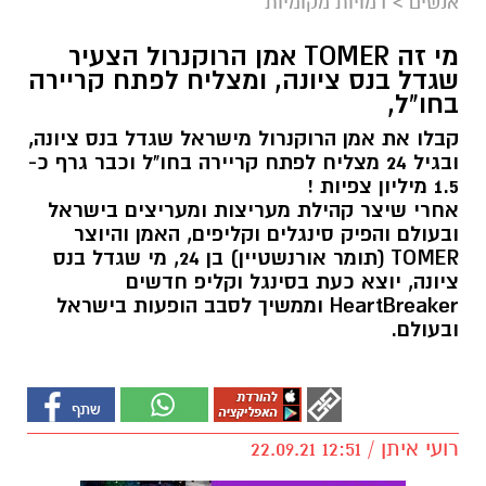
אנשים
>
דמויות מקומיות
מי זה TOMER אמן הרוקנרול הצעיר
שגדל בנס ציונה, ומצליח לפתח קריירה
בחו"ל,
קבלו את אמן הרוקנרול מישראל שגדל בנס ציונה,
ובגיל 24 מצליח לפתח קריירה בחו"ל וכבר גרף כ-
1.5 מיליון צפיות !
אחרי שיצר קהילת מעריצות ומעריצים בישראל
ובעולם והפיק סינגלים וקליפים, האמן והיוצר
TOMER (תומר אורנשטיין) בן 24, מי שגדל בנס
ציונה, יוצא כעת בסינגל וקליפ חדשים
HeartBreaker וממשיך לסבב הופעות בישראל
ובעולם.
רועי איתן / 12:51 22.09.21