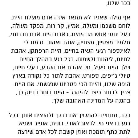
בכר שלנו,
אף מילה שאגיד לא תתאר איזה אדם מוצלח היית.
לוחם משכמו ומעלה, אמיץ, קר רוח, מפקד מעולה,
בעל יחסי אנוש מדהימים. כאדם היית אדם חברותי,
תלמיד מצטיין, מצחיק, אוהב ואהוב. גרמת לי
לאינספור רגעי הנאה בחיים, היית הרפתקן, אהבת
לחיות, ליהנות ולשמוח. בכל רגע במהלך החיים
שלך היית פעיל, חי. אהבת את הטבע, בעלי חיים,
טיולי ג׳יפים, ספורט, אהבת לתור כל נקודה בארץ
היפה שלנו, והיית הכי פטריוט שפגשתי. אם היית
צריך לבחור כיצד להיהרג - היית בוחר בדיוק כך,
בהגנה על המדינה האהובה שלך.
בכר, מתחייב להמשיך את דרכך ולהנציח אותך בכל
רגע בו אני חי. לדאוג לאודי, רונית, אופיר ושגיא.
לתת כתף תומכת ואוזן קשבת לכל אדם שירצה