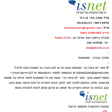
כבשו את הבמות המרכזיות בפסטיבלי כרמיאל
ואשדודאנס
לאחר שסיכמו עונה עמוסה במופעי סוף השנה,
מו"ל ועורך: אבי בן דוד
נבחרת להקות הייצוג של ׳סטודיו נדיר׳ מנס ציונה
טלפון ראשי: 0515301717
המשיכה בגל ההצלחות והופיעה בארבעה מופעי
מייל:
kolnessziona@gmail.com
מידע למפרסמים באתר
ענק במסגרת פסטיבלי המחול המובילים בישראל,
אלדה נתנאל
מנהלת פרסום רשת ישראל נט:
לצד שורת אמנים מהשורה הראשונה.
טל: 050-7870908
elda@isnet.co.il
המסע של הרקדניות עבר דרך פסטיבל כרמיאל
-
תמיכה טכנית - bosonet1
ופסטיבל אשדודאנס, שם עלו לבמות המרכזיות
-
וביצעו כוריאוגרפיות חדשות וייחודיות שנכתבו
© אתר "נס ציונה נט " מצאתם טעות או יש לכם הערה על תמונות כתבו לדוא"ל
kolnessziona@gmail.com
או בווטסאפ למספר 0515301717 יש לכם אייטם מעניין ?
במיוחד עבור המופעים הללו.
נשמח לשמוע מכם . אתר "נס ציונה נט " עושה את כל המאמצים לאתר זכויות על תמונות
וסרטונים. אולם, בהתאם לסעיף 27א' לחוק זכויות היוצרים כל אדם הרואה עצמו נפגע
הביצועים על הבמה חיברו בין כוריאוגרפיה
עקב בעלות על זכויות היוצרים של תמונה או סרטון מוזמן לפנות להנהלת האתר
מקורית לבין שיתופי פעולה עם אמנים מובילים.
במהלך המופעים חלקו הרקדניות את הבמה עם
קבוצת התקשורת ומקומוני הרשת:
נעם בתן
בביצוע מיוחד לשיר "את מישל", ובהמשך