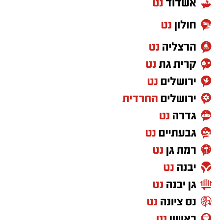
הופיעו לצדם של
מירי מסיקה ושלומי שבת.
בכל
אחד מהמופעים הללו עמדו רקדניות הסטודיו
במרכז הבמה לצד האמנים, ללא מלווים נוספים.
ההשתתפות בפסטיבלים הארציים מהווה ציון דרך
מקצועי עבור הסטודיו.
העבודה על המופעים המורכבים והעמידה מול קהל
אלפים מעניקות לרקדניות הצעירות ניסיון בימתי
משמעותי וחוויות מקצועיות שימשיכו ללוות את
הלהקות גם בעונות הבאות.
⇐
וואטסאפ נס ציונה נט - קליק אחד ואתם
מעודכנים תמיד!