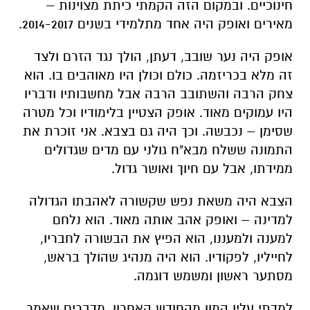
חינוכיים. ובמקום הזה הקמתי כיתת מצוינות –
מאירים ואופק היה אחד מתלמידי בשנים 2014-2017.
אופק היה נער שובב, דעתן, הולך נגד הזרם ולצד
זה מלא בכריזמה. כולם וכולן היו מאוהבים בו. הוא
צחק הרבה והשתובב הרבה אבל מחשבותיו ודבריו
היו עמוקים מאוד. אופק הצטיין בלימודיו וכל מטרה
שסימן – נכבשה. וכך היה גם בצבא. אני זוכרת את
התמונה ששלח מבא"ח גולני עם מדים שגדולים
ממידתו, אבל עם חיוך ואושר גדול.
הצבא היה משאת נפש שקשורה לאהבתו הגדולה
למדינה – ואופק אהב אותה מאוד. הוא נלחם
למענה ולמעננו, הוא הפיץ את הבשורה לחבריו,
לחייליו, לפקודיו. הוא היה מנהיג שהולך בראש,
מסתער ראשון ומשמש דוגמה.
למדתי עליו המון מהחודש האחרון, מדברים שאמר,