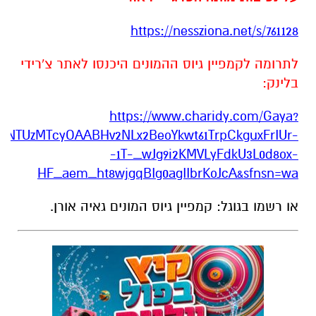
https://nessziona.net/s/761128
לתרומה לקמפיין גיוס ההמונים היכנסו לאתר צ'רידי
בלינק:
https://www.charidy.com/Gaya?
TUzMTcyOAABHv2NLx2BeoYkwt61TrpCkguxFrIUr-
-1T-_wJg9i2KMVLyFdkU3L0d8ox-
HF_aem_ht8wjgqBIg0agIIbrKoJcA&sfnsn=wa
או רשמו בגוגל: קמפיין גיוס המונים גאיה אורן.