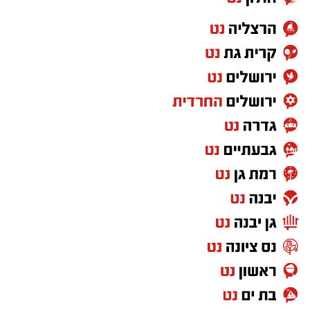
האם לנס ציונה יהיה נציג בליגת האלופות ועוד
שחקן בית שגדל בסקציה ושיחק בשורותיה עד
שנת 2024?. אחרי הניצחון של באר שבע 1-0 על
הכוכב האדום בלגרד.
שתי הקבוצות ייפגשו למשחק גומלין בשבוע הבא
בסרביה ואנחנו מחזיקים אצבעות להפועל באר
שבע ובמיוחד לאיתי רוטמן.
הערב אריאל רוטמן עמד במרכז ההגנה של הפועל
באר שבע שעם קצת מזל תגיע השנה לליגת
האלופות בכדורגל וסוף סוף יהיה לנס ציונה נציג
בליגת האלופות, במפעל הכדורגל השני בחשיבותו
בעולם אחרי המונדיאל.