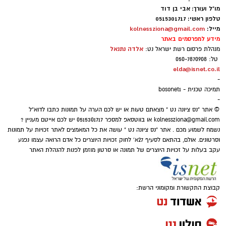
מעודכנים תמיד!
שיחק בסקציה נס ציונה ועכשיו מככב בליגת
מו"ל ועורך: אבי בן דוד
טלפון ראשי: 0515301717
האלופות. כדורגל הוא ענף מפתיע גם בתחום
מייל:
kolnessziona@gmail.com
איפה יש בנס ציונה מצלמות חניה
קריירות השחקנים.
מידע למפרסמים באתר
הכסף שנעלם בשקט: כך דמי הניהול שוחקים
אלדה נתנאל
מנהלת פרסום רשת ישראל נט:
טל: 050-7870908
מה תגידו על בנו של אגדת הכדורגל המקומית
לפנסיונרים אלפי שקלים
elda@isnet.co.il
אריאל רוטמן, איתי רוטמן, שככב היום במשחקה
-
של הפועל באר שבע מול הכוכב האדום במסגרת
תמיכה טכנית - bosonet1
-
משחקי מוקדמות ליגת האלופות.
© אתר "נס ציונה נט " מצאתם טעות או יש לכם הערה על תמונות כתבו לדוא"ל
kolnessziona@gmail.com
או בווטסאפ למספר 0515301717 יש לכם אייטם מעניין ?
נשמח לשמוע מכם . אתר "נס ציונה נט " עושה את כל המאמצים לאתר זכויות על תמונות
וסרטונים. אולם, בהתאם לסעיף 27א' לחוק זכויות היוצרים כל אדם הרואה עצמו נפגע
עקב בעלות על זכויות היוצרים של תמונה או סרטון מוזמן לפנות להנהלת האתר
קבוצת התקשורת ומקומוני הרשת: