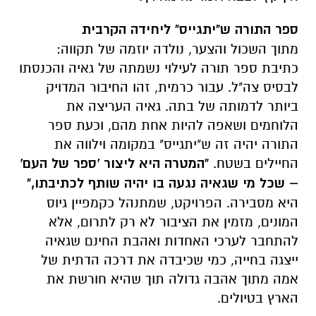
ספר התורה ש"יתגייס" ליחידה הקרבית
מתוך השכול והצער, נולדה יוזמה של תקווה:
כתיבת ספר תורה לעילוי נשמתה של גאיה והכנסתו
לבסיס צה"ל. עבור כרמית, זהו החיבור המדויק
ביותר לדמותה של בתה. גאיה העריצה את
הלוחמים ושאפה להיות אחת מהם, וכעת ספר
התורה יהיה זה ש"יתגייס" במקומה וילווה את
החיילים בשטח.
"המטרה היא ליצור 'ספר של העם'
– שכל מי שגאיה נגעה בו יהיה שותף לכתיבתו,"
היא מסבירה. הפרויקט, שמתנהל כקמפיין גיוס
המונים, מזמין את הציבור לא רק לתרום, אלא
להתחבר לערכי האחדות ואהבת החינם שגאיה
ייצגה בחייה, כמי שכיבדה את דרכה הדתית של
אמה מתוך אהבה גדולה תוך שהיא חורשת את
הארץ בטיולים.