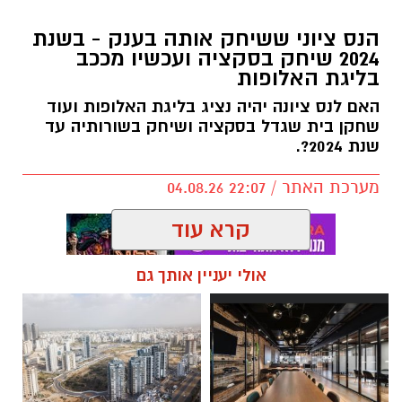
שיאים חדשים לסטודיו נדיר: הרקדניות הנס ציוניות
הנס ציוני ששיחק אותה בענק - בשנת
כבשו את הבמות המרכזיות בפסטיבלי כרמיאל
2024 שיחק בסקציה ועכשיו מככב
בליגת האלופות
ואשדודאנס
לאחר שסיכמו עונה עמוסה במופעי סוף השנה,
האם לנס ציונה יהיה נציג בליגת האלופות ועוד
שחקן בית שגדל בסקציה ושיחק בשורותיה עד
נבחרת להקות הייצוג של ׳סטודיו נדיר׳ מנס ציונה
שנת 2024?.
המשיכה בגל ההצלחות והופיעה בארבעה מופעי
ענק במסגרת פסטיבלי המחול המובילים בישראל,
מערכת האתר / 22:07 04.08.26
לצד שורת אמנים מהשורה הראשונה.
קרא עוד
המסע של הרקדניות עבר דרך פסטיבל כרמיאל
ופסטיבל אשדודאנס, שם עלו לבמות המרכזיות
אולי יעניין אותך גם
וביצעו כוריאוגרפיות חדשות וייחודיות שנכתבו
במיוחד עבור המופעים הללו.
תגים:
לירן רוטמן
,
איתי רוטמן
הביצועים על הבמה חיברו בין כוריאוגרפיה
מקורית לבין שיתופי פעולה עם אמנים מובילים.