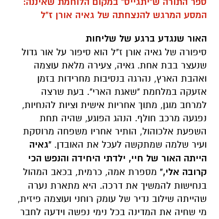
ספר התורה ש"יתגייס" במקום הלוחמת שאיננה:
המסע המרגש להנצחתה של גאיה אורן ז"ל
האור שנגדע ברגע של שליחות
סיפורה של גאיה אורן ז"ל הוא סיפור על אור גדול
שנעצר בבת אחת. גאיה, צעירה מלאת עוצמה
ואהבת הארץ, נהרגה בנסיבות מחרידות בזמן
אזעקה במלחמת "שאגת הארי". בעת שרצה
למרחב מוגן, מתוך אחריות אישית וציות להנחיות,
נפגעה מרכב חולף. הנהג הפוגע, שהיה תחת
השפעת אלכוהול, הותיר אחריו משפחה מרוסקת
ועיר שלמה שמתקשה לעכל את האובדן.
"גאיה
הייתה האור של חיי, ילדתי היחידה והנפש הכי
קרובה אלי,"
מספרת אמה, כרמית, בכאב המהול
בנחישות להמשיך את דרכה. היא מתארת נערה
שהייתה שילוב נדיר של עומק רוחני ועוצמה פיזית,
מי שחיה את המדינה בכל נימי נפשה וידעה לחבר