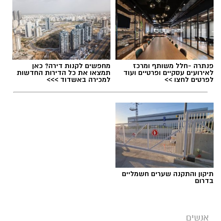
תגים:
סטודיו נדיר נס ציונה
פנתרה -חלל משותף ומרכז
מחפשים לקנות דירה? כאן
לאירועים עסקיים ופרטיים ועוד
תמצאו את כל הדירות החדשות
לפרטים לחצו >>
למכירה באשדוד >>>
תיקון והתקנה שערים חשמליים
בדרום
פרטי
אנשים