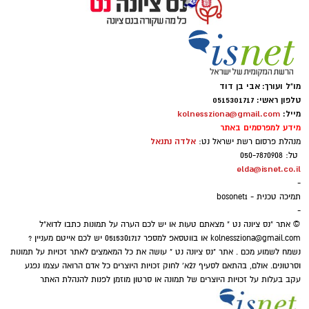
הלהקות גם בעונות הבאות.
בדרך לליגת האלופות איתי רוטמן עיבוד תמונה
CGP
⇐
וואטסאפ נס ציונה נט - קליק אחד ואתם
הנס ציוני ששיחק אותה בענק - בשנת 2024
מעודכנים תמיד!
שיחק בסקציה נס ציונה ועכשיו מככב בליגת
מו"ל ועורך: אבי בן דוד
טלפון ראשי: 0515301717
האלופות. כדורגל הוא ענף מפתיע גם בתחום
מייל:
kolnessziona@gmail.com
איפה יש בנס ציונה מצלמות חניה
קריירות השחקנים.
מידע למפרסמים באתר
הכסף שנעלם בשקט: כך דמי הניהול שוחקים
אלדה נתנאל
מנהלת פרסום רשת ישראל נט:
טל: 050-7870908
מה תגידו על בנו של אגדת הכדורגל המקומית
לפנסיונרים אלפי שקלים
elda@isnet.co.il
אריאל רוטמן, איתי רוטמן, שככב היום במשחקה
-
של הפועל באר שבע מול הכוכב האדום במסגרת
תמיכה טכנית - bosonet1
-
משחקי מוקדמות ליגת האלופות.
© אתר "נס ציונה נט " מצאתם טעות או יש לכם הערה על תמונות כתבו לדוא"ל
kolnessziona@gmail.com
או בווטסאפ למספר 0515301717 יש לכם אייטם מעניין ?
נשמח לשמוע מכם . אתר "נס ציונה נט " עושה את כל המאמצים לאתר זכויות על תמונות
וסרטונים. אולם, בהתאם לסעיף 27א' לחוק זכויות היוצרים כל אדם הרואה עצמו נפגע
עקב בעלות על זכויות היוצרים של תמונה או סרטון מוזמן לפנות להנהלת האתר