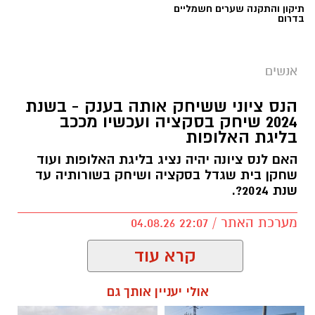
תיקון והתקנה שערים חשמליים
בדרום
פרטי
אנשים
שיאים חדשים לסטודיו נדיר: הרקדניות הנס ציוניות
הנס ציוני ששיחק אותה בענק - בשנת
כבשו את הבמות המרכזיות בפסטיבלי כרמיאל
2024 שיחק בסקציה ועכשיו מככב
בליגת האלופות
ואשדודאנס
לאחר שסיכמו עונה עמוסה במופעי סוף השנה,
האם לנס ציונה יהיה נציג בליגת האלופות ועוד
שחקן בית שגדל בסקציה ושיחק בשורותיה עד
נבחרת להקות הייצוג של ׳סטודיו נדיר׳ מנס ציונה
שנת 2024?.
המשיכה בגל ההצלחות והופיעה בארבעה מופעי
ענק במסגרת פסטיבלי המחול המובילים בישראל,
מערכת האתר / 22:07 04.08.26
לצד שורת אמנים מהשורה הראשונה.
קרא עוד
המסע של הרקדניות עבר דרך פסטיבל כרמיאל
ופסטיבל אשדודאנס, שם עלו לבמות המרכזיות
אולי יעניין אותך גם
וביצעו כוריאוגרפיות חדשות וייחודיות שנכתבו