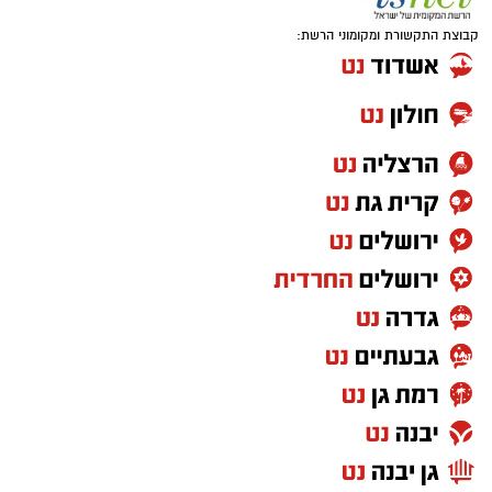
קבוצת התקשורת ומקומוני הרשת:
האם לנס ציונה יהיה נציג בליגת האלופות ועוד
שחקן בית שגדל בסקציה ושיחק בשורותיה עד
שנת 2024?. אחרי הניצחון של באר שבע 1-0 על
הכוכב האדום בלגרד.
שתי הקבוצות ייפגשו למשחק גומלין בשבוע הבא
בסרביה ואנחנו מחזיקים אצבעות להפועל באר
שבע ובמיוחד לאיתי רוטמן.
הערב אריאל רוטמן עמד במרכז ההגנה של הפועל