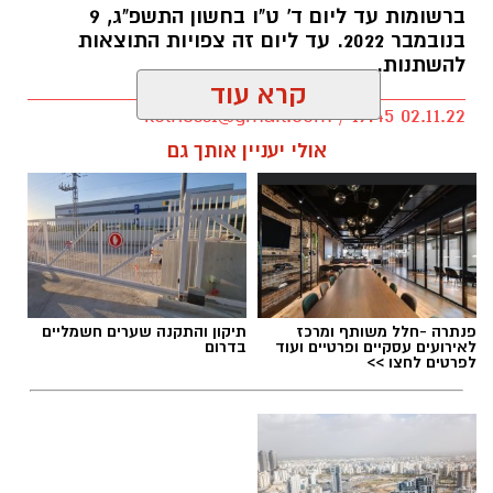
ברשומות עד ליום ד' ט"ו בחשון התשפ"ג, 9
בנובמבר 2022. עד ליום זה צפויות התוצאות
להשתנות.
קרא עוד
kolness1@gmail.com / 19:45 02.11.22
אולי יעניין אותך גם
תגים:
בחירות 2022 נס ציונה
פנתרה -חלל משותף ומרכז
תיקון והתקנה שערים חשמליים
לאירועים עסקיים ופרטיים ועוד
בדרום
תוצאות הבחירות 2024 לראשות העיר נס ציונה
לפרטים לחצו >>
למועצת העיר
תוצאות האמת של הבחירות לכנסת ה-25 תוצאות