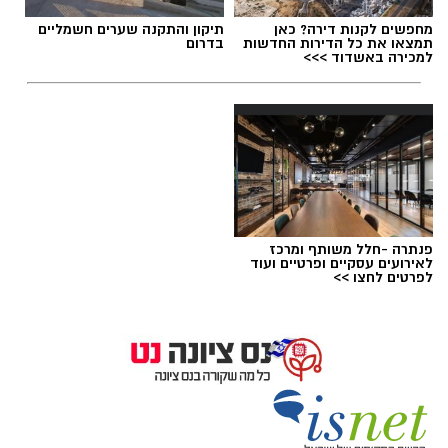
מחפשים לקנות דירה? כאן
תיקון והתקנה שערים חשמליים
תמצאו את כל הדירות החדשות
בדרום
תוצאות הבחירות 2024 לראשות העיר נס ציונה
למכירה באשדוד >>>
למועצת העיר
תוצאות האמת של הבחירות לכנסת ה-25 תוצאות
בנס ציונה. תוצאות נכונות ל‏- 03/11/2022 19:39
לחתך הישוב המבוקש
פנתרה -חלל משותף ומרכז
לאירועים עסקיים ופרטיים ועוד
לפרטים לחצו >>