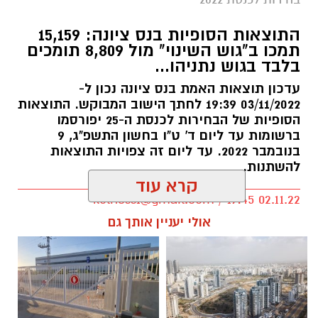
התוצאות הסופיות בנס ציונה: 15,159
תמכו ב"גוש השינוי" מול 8,809 תומכים
בלבד בגוש נתניהו...
עדכון תוצאות האמת בנס ציונה נכון ל‏-
03/11/2022 19:39 לחתך הישוב המבוקש. התוצאות
הסופיות של הבחירות לכנסת ה-25 יפורסמו
ברשומות עד ליום ד' ט"ו בחשון התשפ"ג, 9
בנובמבר 2022. עד ליום זה צפויות התוצאות
להשתנות.
קרא עוד
kolness1@gmail.com / 19:45 02.11.22
אולי יעניין אותך גם
תגים:
בחירות 2022 נס ציונה