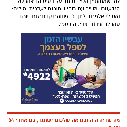
למי שמתעניין השיר נכתב על בסיס הביצוע של
הגבעטרון משיר עם רוסי שתורגם לעברית.
מילים:
ואסילי אלפרוב לחן: ג'. פונומרנקו תרגום: יורם
טהרלב עיבוד: צביקה כספי.
מה שהיה היה וכנראה שלכום ישתנה, גם אחרי 34