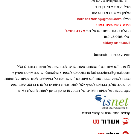
מו"ל ועורך: אבי בן דוד
טלפון ראשי: 0515301717
מייל:
kolnessziona@gmail.com
השוואת נתוני ההצבעה בנס ציונה 2021 מול 2022
מידע למפרסמים באתר
אלדה נתנאל
מנהלת פרסום רשת ישראל נט:
_
טל: 050-7870908
elda@isnet.co.il
-
תמיכה טכנית - bosonet1
-
© אתר "נס ציונה נט " מצאתם טעות או יש לכם הערה על תמונות כתבו לדוא"ל
kolnessziona@gmail.com
או בווטסאפ למספר 0515301717 יש לכם אייטם מעניין ?
נשמח לשמוע מכם . אתר "נס ציונה נט " עושה את כל המאמצים לאתר זכויות על תמונות
וסרטונים. אולם, בהתאם לסעיף 27א' לחוק זכויות היוצרים כל אדם הרואה עצמו נפגע
עקב בעלות על זכויות היוצרים של תמונה או סרטון מוזמן לפנות להנהלת האתר
קבוצת התקשורת ומקומוני הרשת: