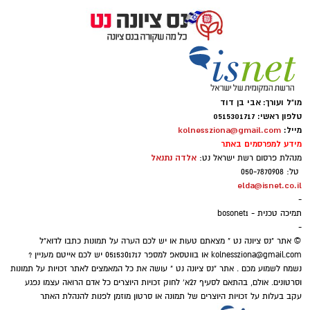
הבחירות לכנסת ה-25 יפורסמו ברשומות עד ליום
ד' ט"ו בחשון התשפ"ג, 9 בנובמבר 2022. עד ליום זה
צפויות התוצאות להשתנות.
מו"ל ועורך: אבי בן דוד
טלפון ראשי: 0515301717
מייל:
kolnessziona@gmail.com
מידע למפרסמים באתר
אלדה נתנאל
מנהלת פרסום רשת ישראל נט:
טל: 050-7870908
תוצאות בחירות נס ציונה 03112022
elda@isnet.co.il
-
תמיכה טכנית - bosonet1
מתי יפורסמו תוצאות
סופיות
לבחירות 2022
-
© אתר "נס ציונה נט " מצאתם טעות או יש לכם הערה על תמונות כתבו לדוא"ל
kolnessziona@gmail.com
או בווטסאפ למספר 0515301717 יש לכם אייטם מעניין ?
ואילו בבחירות הקודמות ב3/21
בהתאם להוראות סעיף 11 לחוק-יסוד: הכנסת וסעיף
נשמח לשמוע מכם . אתר "נס ציונה נט " עושה את כל המאמצים לאתר זכויות על תמונות
84 לחוק הבחירות לכנסת [נוסח משולב],
וסרטונים. אולם, בהתאם לסעיף 27א' לחוק זכויות היוצרים כל אדם הרואה עצמו נפגע
התשכ"ט-1969, התוצאות הסופיות של הבחירות
עקב בעלות על זכויות היוצרים של תמונה או סרטון מוזמן לפנות להנהלת האתר