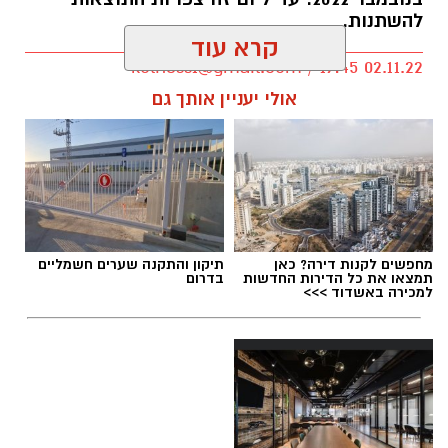
להשתנות.
קרא עוד
kolness1@gmail.com / 19:45 02.11.22
אולי יעניין אותך גם
תגים:
בחירות 2022 נס ציונה
מחפשים לקנות דירה? כאן
תיקון והתקנה שערים חשמליים
תמצאו את כל הדירות החדשות
בדרום
תוצאות הבחירות 2024 לראשות העיר נס ציונה
למכירה באשדוד >>>
למועצת העיר
תוצאות האמת של הבחירות לכנסת ה-25 תוצאות
בנס ציונה. תוצאות נכונות ל‏- 03/11/2022 19:39
לחתך הישוב המבוקש