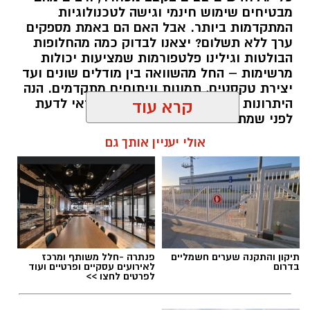
מבטיחים שימוש חינמי וגישה לטכנולוגיות
המתקדמות ביותר. אבל האם הם באמת מספקים
ערך ללא תשלום? יצאנו לבדוק כמה מהחלופות
הבולטות וגילינו פלטפורמות שמציעות יכולות
מרשימות – החל מהשוואה בין מודלים שונים ועד
יצירת טקסטים, תמונות וניתוחים מתקדמים. הנה
היתרונות הבולטים של כל כלי ומה כדאי לדעת
קרא עוד
לפני שמתחילים להשתמש בו.
אולי יעניין אותך גם
מערכת האתר / 13:04 01.08.26
תגים:
בינה מלאכותית
,
AI חינמי
,
,
ARENA AI
תיקון והתקנה שערים חשמליים
פנתרה -חלל משותף ומרכז
בדרום
לאירועים עסקיים ופרטיים ועוד
BenchLLM
,
Blend LLM
,
Poe
,
Hugging Face
,
כלי
לפרטים לחצו >>
בינה מלאכותית חינמיים