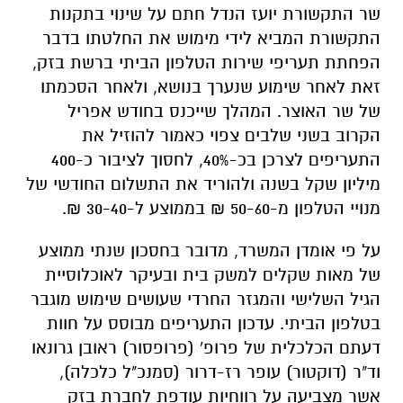
שר התקשורת יועז הנדל חתם על שינוי בתקנות
התקשורת המביא לידי מימוש את החלטתו בדבר
הפחתת תעריפי שירות הטלפון הביתי ברשת בזק,
זאת לאחר שימוע שנערך בנושא, ולאחר הסכמתו
של שר האוצר. המהלך שייכנס בחודש אפריל
הקרוב בשני שלבים צפוי כאמור להוזיל את
התעריפים לצרכן בכ-40%, לחסוך לציבור כ-400
מיליון שקל בשנה ולהוריד את התשלום החודשי של
מנויי הטלפון מ-50-60 ₪ בממוצע ל-30-40 ₪.
על פי אומדן המשרד, מדובר בחסכון שנתי ממוצע
של מאות שקלים למשק בית ובעיקר לאוכלוסיית
הגיל השלישי והמגזר החרדי שעושים שימוש מוגבר
בטלפון הביתי. עדכון התעריפים מבוסס על חוות
דעתם הכלכלית של פרופ' (פרופסור) ראובן גרונאו
וד"ר (דוקטור) עופר רז-דרור (סמנכ"ל כלכלה),
אשר מצביעה על רווחיות עודפת לחברת בזק