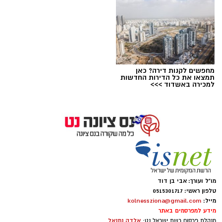
מחפשים לקנות דירה? כאן
תמצאו את כל הדירות החדשות
למכירה באשדוד >>>
מחפשים כלי AI חינמי? הנה כמה חלופות מעניינות
שכדאי להכיר
מו"ל ועורך: אבי בן דוד
טלפון ראשי: 0515301717
מחפשים כלי AI חינמי? הנה כמה חלופות
מייל:
kolnessziona@gmail.com
מעניינות שכדאי להכיר. בינה מלאכותית חינם?.
מידע למפרסמים באתר
אלדה נתנאל
מנהלת פרסום רשת ישראל נט: