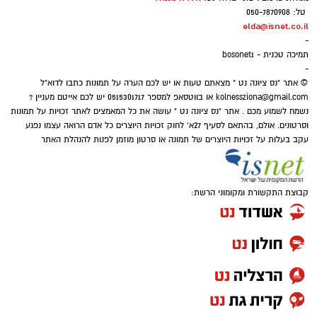
מה זה אומר. עושים סדר בבינה מלאכותית
טל: 050-7870908
ברשת. סדרת כתבות בגובה העיניים ובשפה
elda@isnet.co.il
-
שכולם מבינים
תמיכה טכנית - bosonet1
-
את צ'אט GPT ואת ג'מיני כולם כבר מכירים. הפעם
© אתר "נס ציונה נט " מצאתם טעות או יש לכם הערה על תמונות כתבו לדוא"ל
נסקור את החלופות לכלים הבינה המלאכותית
kolnessziona@gmail.com
או בווטסאפ למספר 0515301717 יש לכם אייטם מעניין ?
נשמח לשמוע מכם . אתר "נס ציונה נט " עושה את כל המאמצים לאתר זכויות על תמונות
הנפוצים ברשת.
AI
זו כבר לא אופנה חולפת בחיינו
וסרטונים. אולם, בהתאם לסעיף 27א' לחוק זכויות היוצרים כל אדם הרואה עצמו נפגע
זו כבר עובדה קיימת. הם משנים ואולי גם מנוונים
עקב בעלות על זכויות היוצרים של תמונה או סרטון מוזמן לפנות להנהלת האתר
את החשיבה האנושית, אך לגבי התוצאות והיעילות
כמעט אין עוררין.
קבוצת התקשורת ומקומוני הרשת:
לא בחינם אבל שווה בדיקה. AI בשפת העם