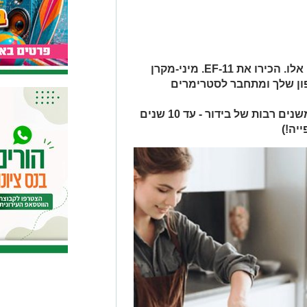
גאדג'ט חדש של Epson הושק בימים אלו. הכירו את EF-11. מיני-מקרן
פון שלך ומתחבר לסטרימרים
טכנולוגיית הלייזר מאפשרת ליהנות משנים רבות של בידור - עד 10 שנים