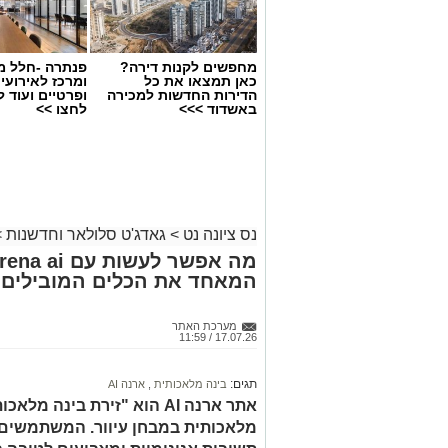
מחפשים לקנות דירה?
פנתרה -חלל מ
כאן תמצאו את כל
ומרכז לאירועי
הדירות החדשות למכירה
ופרטיים ועוד 
באשדוד >>>
לחצו >>
נס ציונה נט
>
גאדג'ט סלולאר וחדשנות
>
המאחד את הכלים המובילים 
מחפשים כלי AI חינמי? הנה כמה חלופות מעניינות שכדאי להכיר
מערכת האתר
17.07.26 / 11:59
מחפשים כלי AI חינמי? הנה כ
מלאכותית חינם?. מה זה אומר. עושים
כתבות בגובה העיניים ובשפה שכולם מ
את צ'אט GPT ואת ג'מיני כולם כב