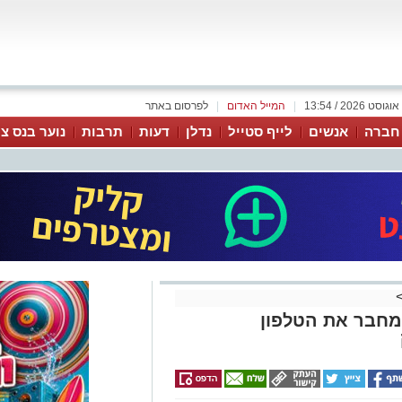
|
המייל האדום
|
לפרסום באתר
 חברה
אנשים
לייף סטייל
נדלן
דעות
תרבות
נוער בנס צי
יד שמחבר את הטלפון