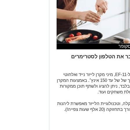
סקופר
שמחבר את הטלפון לסטרימרים
Epson מכריזה בישראל על השקת בכורה ל-EF-11, מיני מקרן לייזר נייד ואלחוטי
שמספק הקרנה בכל פינה בבית בגודל מסך של של עד 150 אינץ׳. באמצעות המקרן
קל רק 1.2 ק״ג ואורכו 18 ס״מ בלבד, ניתן להציג ולשתף תוכן ממקורות
ולת משחקים ועוד.
לה, וטכנולוגיית הלייזר מאפשרת ליהנות