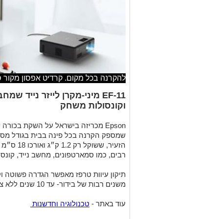
להקרנה בכל מקום. קרדיט אפסון מקור 
EF-11 מיני-מקרן לייזר נייד 
וקונסולות משחק
הזעיר, ששו
רבים, כמו סמארטפונים, מחשב נייד, קונס
תיקון עיוות טרפז מאפשר הגדרה פשוטה וק
משנים רבות של בידור- עד 10 שנים ללא צורך בתחזוקה (20 אלף שעות צפייה!).
עוד באתר -
טכנולוגיה וחדשנות