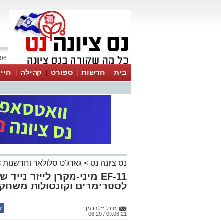
06 אוגוסט 2026 / 13:54
בית
חדשות
ספורט
קהילה
חיי
נס ציונה נט
>
גאדג'ט סלולאר וחדשנות
>
EF-11 מיני-מקרן לייזר ני
לסטרימרים וקונסולות משחק
מיכל זילברמן
09.08.21 / 06:20