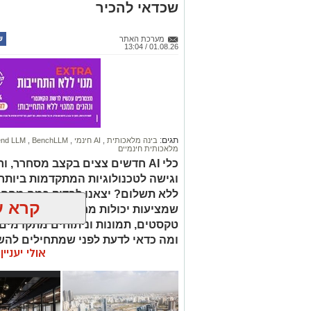
שכדאי להכיר
מערכת האתר
01.08.26 / 13:04
תגים:
בינה מלאכותית
,
AI חינמי
,
BenchLLM
,
end LLM
מלאכותית חינמיים
כלי AI חדשים צצים בקצב מסחרר,
וגישה לטכנולוגיות המתקדמות ביות
ללא תשלום? יצאנו לבדוק כמה מהחלו
קרא ע
שמציעות יכולות מרשימות – החל מהשו
טקסטים, תמונות וניתוחים מתקדמים.
ומה כדאי לדעת לפני שמתחילים להש
אולי יעניי