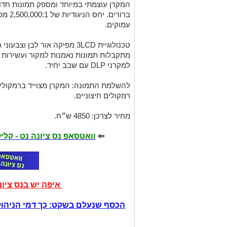
המקרן עוצמתי במיוחד ומספק תמונות חדו
ברורים
עמוקים.
טכנולוגיית 3LCD מפיקה אור לבן
מתקבלות תמונות נאמנות למקור ועשירות 
למקרני DLP עם שבב יחיד.
להשלמת התמונה: המקרן מצוייד ברמקולים 
רמקולים חיצוניים.
מחיר לצרכן: 4850 ש״ח.
⇐
וואטסאפ נס ציונה נט - קל
איפה יש בנס ציו
הכסף שנעלם בשקט: כך דמי הניהול