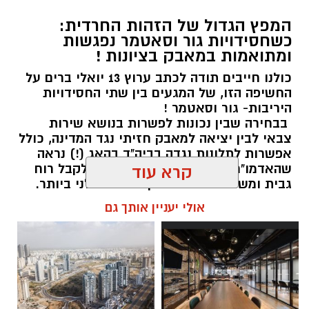
המפץ הגדול של הזהות החרדית:
כשחסידויות גור וסאטמר נפגשות
ומתואמות במאבק בציונות !
כולנו חייבים תודה לכתב ערוץ 13 יואלי ברים על
החשיפה הזו, של המגעים בין שתי החסידויות
היריבות- גור וסאטמר !
בבחירה שבין נכונות לפשרות בנושא שירות
צבאי לבין יציאה למאבק חזיתי נגד המדינה, כולל
אפשרות לתלונות נגדה בביה"ד בהאג (!) נראה
שהאדמו"ר מגור בוחר לשתף פעולה ולקבל רוח
קרא עוד
גבית ומשאבים מהזרם הקיצוני והבדלני ביותר.
זרם שאנשיו מפגינים נגד ישראל , תומכים
אולי יעניין אותך גם
בממדאני ומפגינים בעד פלשתין ברחובות ניו
יורק.
צעד זה מציב סימן שאלה גדול לגבי המשך
זכותה של החסידות למעורבות אינטנסיבית
במערכת הפוליטית הישראלית ובבחירות בעתיד,
ומבהיר עד כמה עמוק הנתק שנוצר בין המנהיגות
הרבנית של הזרם החרדי המרכזי לבין מוסדות