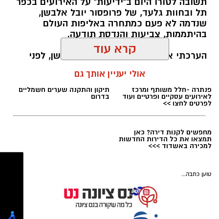
תשובה לטורו היום ב"ידיעות" על האירועים בכפר
תל ובחוות גלעד, של פרופסור יובל אלבשן,
שנדמה לא פעם כמתחרה באליפות העולם
בהיתממות, צביעות והנדסת תודעה.
המיפגש השבוע- צילום מסך
הערכתי אותך הרבה יותר, פרופ' אל בשן, לפני
כשלושה עשורים, כשהיית לפה לשכבות החלשות.
קרא עוד
המפץ הגדול של הזהות החרדית: כשחסידויות גור
אך כנראה שגם אתה הבנת היכן החמאה מרוחה
ואיך מגיעים יותר מהר לפסגה... לפחות זה
וסאטמר נפגשות ומתואמות במאבק בציונות !
אולי יעניין אותך גם
הרושם שלי ואני רק מביע את דעתי.
kolness1@gmail.com / 14:03 27.07.26
פנתרה -חלל משותף ומרכז
תיקון והתקנה שערים חשמליים
לאירועים עסקיים ופרטיים ועוד
בדרום
לפרטים לחצו >>
תגים:
חות גלעד
,
יובל אל בשן