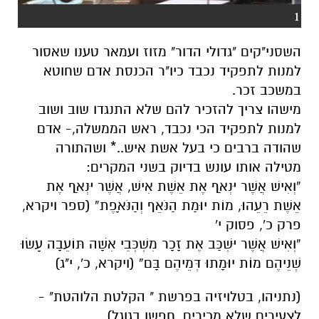
1
השסני"קים "גדולי הדור" מזוז ועמאר טענו שאסור
למנות לתפקיד נכבד כיו"ר הכנסת אדם שחוטא
במשכב זכר.
מישהו צריך להזכיר להם שלא התנגדו שוב ושוב
למנות לתפקיד הכי נכבד, ראש הממשלה,- אדם
שהודה ברבים כי בעל אשת איש..*
ושהתורה
מטילה אותו עונש בדיוק בשני המקרים:
”וְאִישׁ אֲשֶׁר יִנְאַף אֶת אֵשֶׁת אִישׁ, אֲשֶׁר יִנְאַף אֶת
אֵשֶׁת רֵעֵהוּ, מוֹת יוּמַת הַנֹּאֵף וְהַנֹּאָפֶת“ (ספר ויקרא,
פרק כ', פסוק י'
”וְאִישׁ אֲשֶׁר יִשְׁכַּב אֶת זָכָר מִשְׁכְּבֵי אִשָּׁה תּוֹעֵבָה עָשׂוּ
שְׁנֵיהֶם מוֹת יוּמָתוּ דְּמֵיהֶם בָּם“ (ויקרא, כ', י"ג)
(נתניהו, בטלויזיה בפרשת " הקלטת הלוהטת" -
לצעירים שלא מכירים, חפשו בגוגל)