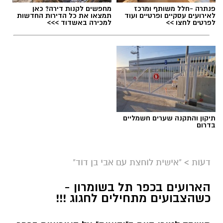
המדינה.
פנתרה -חלל משותף ומרכז
מחפשים לקנות דירה? כאן
לאירועים עסקיים ופרטיים ועוד
תמצאו את כל הדירות החדשות
לפרטים לחצו >>
למכירה באשדוד >>>
אבי בן דוד / 14:55 07.08.26
תגים:
חסידות גור
,
אנטי ציונות
,
חסידות סאטמר
תיקון והתקנה שערים חשמליים
בדרום
דעות
>
"אישית לוחצת עם אבי בן דוד"
הארועים בכפר תל בשומרון -
כשהצבועים מתחילים לחגוג !!!