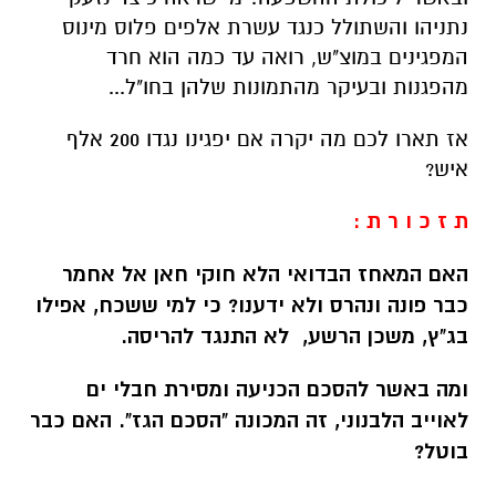
נתניהו והשתולל כנגד עשרת אלפים פלוס מינוס
המפגינים במוצ"ש, רואה עד כמה הוא חרד
מהפגנות ובעיקר מהתמונות שלהן בחו"ל...
אז תארו לכם מה יקרה אם יפגינו נגדו 200 אלף
איש?
ת ז כ ו ר ת :
האם המאחז הבדואי הלא חוקי חאן אל אחמר
כבר פונה ונהרס ולא ידענו? כי למי ששכח, אפילו
בג"ץ, משכן הרשע, לא התנגד להריסה.
ומה באשר להסכם הכניעה ומסירת חבלי ים
לאוייב הלבנוני, זה המכונה "הסכם הגז". האם כבר
בוטל?