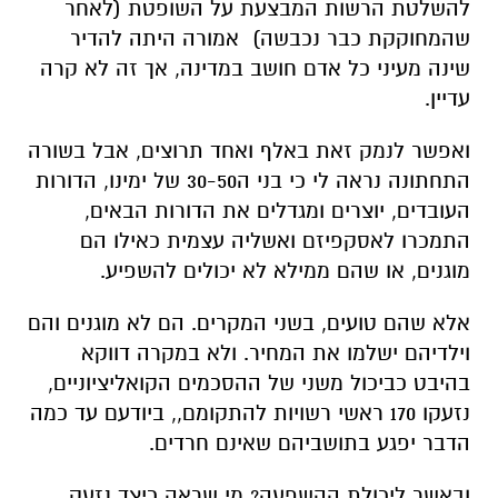
להשלטת הרשות המבצעת על השופטת (לאחר
שהמחוקקת כבר נכבשה) אמורה היתה להדיר
שינה מעיני כל אדם חושב במדינה, אך זה לא קרה
עדיין.
ואפשר לנמק זאת באלף ואחד תרוצים, אבל בשורה
התחתונה נראה לי כי בני ה30-50 של ימינו, הדורות
העובדים, יוצרים ומגדלים את הדורות הבאים,
התמכרו לאסקפיזם ואשליה עצמית כאילו הם
מוגנים, או שהם ממילא לא יכולים להשפיע.
אלא שהם טועים, בשני המקרים. הם לא מוגנים והם
וילדיהם ישלמו את המחיר. ולא במקרה דווקא
בהיבט כביכול משני של ההסכמים הקואליציוניים,
נזעקו 170 ראשי רשויות להתקומם,, ביודעם עד כמה
הדבר יפגע בתושביהם שאינם חרדים.
ובאשר ליכולת ההשפעה? מי שראה כיצד נזעק