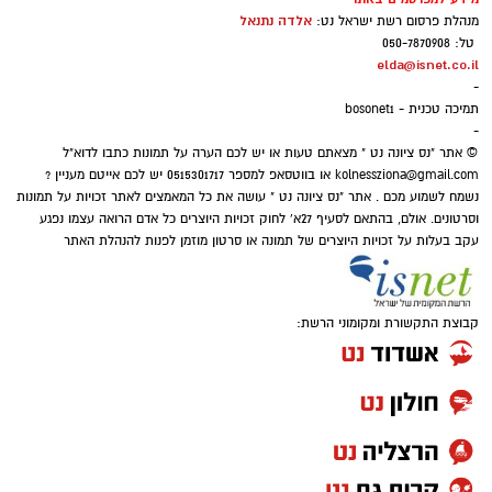
וראשנים של עגולשון שחור־גחון
, מין נדיר שנחשב
אלדה נתנאל
מנהלת פרסום רשת ישראל נט:
טל: 050-7870908
בעבר לנכחד מהעולם, עשו את דרכם מגרעין
elda@isnet.co.il
הרבייה בגן החיות התנ"כי בחזרה אל הטבע.
-
תמיכה טכנית - bosonet1
יותר מ־250 פרטים שוחררו בשמורה – כ־250
-
© אתר "נס ציונה נט " מצאתם טעות או יש לכם הערה על תמונות כתבו לדוא"ל
ראשנים, 18 צפרדעים בנות שנה ו־12 פרטים שטרם
kolnessziona@gmail.com
או בווטסאפ למספר 0515301717 יש לכם אייטם מעניין ?
השלימו את תהליך הגלגול. הם מצטרפים למאות
נשמח לשמוע מכם . אתר "נס ציונה נט " עושה את כל המאמצים לאתר זכויות על תמונות
עגולשונים שכבר חיים באזור, בתקווה שהאוכלוסייה
וסרטונים. אולם, בהתאם לסעיף 27א' לחוק זכויות היוצרים כל אדם הרואה עצמו נפגע
עקב בעלות על זכויות היוצרים של תמונה או סרטון מוזמן לפנות להנהלת האתר
תמשיך לגדול ותתבסס גם באתרים נוספים.
קבוצת התקשורת ומקומוני הרשת: