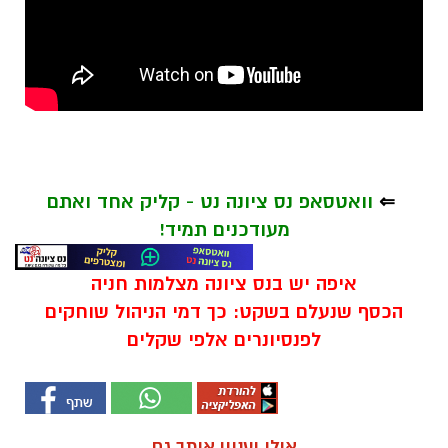
⇐
וואטסאפ נס ציונה נט - קליק אחד ואתם
מעודכנים תמיד!
איפה יש בנס ציונה מצלמות חניה
הכסף שנעלם בשקט: כך דמי הניהול שוחקים
לפנסיונרים אלפי שקלים
אולי יעניין אותך גם