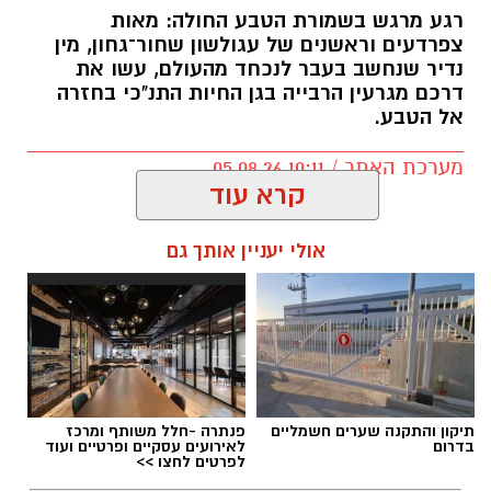
רגע מרגש בשמורת הטבע החולה: מאות
צפרדעים וראשנים של עגולשון שחור־גחון, מין
איפה יש בנס ציונה מצלמות חניה
נדיר שנחשב בעבר לנכחד מהעולם, עשו את
הכסף שנעלם בשקט: כך דמי הניהול שוחקים
דרכם מגרעין הרבייה בגן החיות התנ"כי בחזרה
אל הטבע.
לפנסיונרים אלפי שקלים
מערכת האתר / 10:11 05.08.26
קרא עוד
אולי יעניין אותך גם
תגים:
גולשון שחור־גחון
תיקון והתקנה שערים חשמליים
פנתרה -חלל משותף ומרכז
בדרום
לאירועים עסקיים ופרטיים ועוד
לפרטים לחצו >>