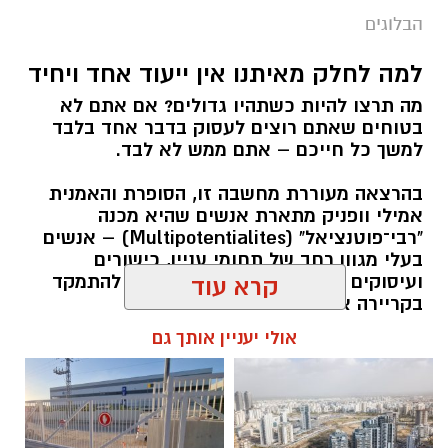
הבלוגים
למה לחלק מאיתנו אין ייעוד אחד ויחיד
מה תרצו להיות כשתהיו גדולים? אם אתם לא
בטוחים שאתם רוצים לעסוק בדבר אחד בלבד
למשך כל חייכם – אתם ממש לא לבד.
בהרצאה מעוררת מחשבה זו, הסופרת והאמנית
אמילי וופניק מתארת אנשים שהיא מכנה
"רבי־פוטנציאל" (Multipotentialites) – אנשים
בעלי מגוון רחב של תחומי עניין, כישורים
ועיסוקים שונים לאורך חייהם, במקום להתמקד
קרא עוד
בקריירה אחת בלבד.
אולי יעניין אותך גם
האם גם אתם כאלה?
אלדה נתנאל / 09:20 07.08.26