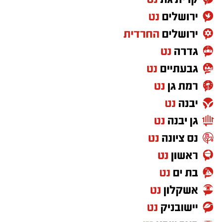
התגלית המפתיעה ששינתה הכול
בשנת 2011 מצא פקח שמורת החולה יורם מלכה
פרט של עגולשון שחור־גחון. התגלית הייתה
דרמטית: במשך עשרות שנים נחשב המין לנכחד,
ואף הוכרז ב־1996 כמין שנכחד מהעולם.
חזרה מרגשת לטבע: הצפרדע שנעלמה מהעולם
שוב מתרבה בחולה
ייבוש החולה והרס בתי הגידול כמעט והעלימו את
הצפרדע הייחודית מהנוף. בעקבות גילויה הוקמו
גרעיני רבייה, בהם גרעין בגן החיות התנ"כי
בירושלים, שם צוותים למדו במשך שנים את תנאי