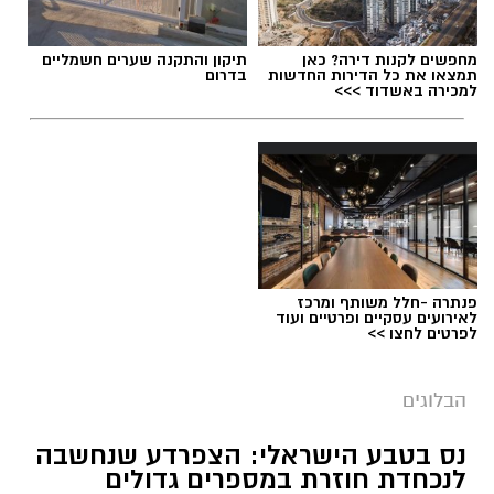
מחפשים לקנות דירה? כאן
תיקון והתקנה שערים חשמליים
תמצאו את כל הדירות החדשות
בדרום
למכירה באשדוד >>>
תגים:
ייעוד
פנתרה -חלל משותף ומרכז
לאירועים עסקיים ופרטיים ועוד
לפרטים לחצו >>
הבלוגים
נס בטבע הישראלי: הצפרדע שנחשבה
⇐
וואטסאפ נס ציונה נט - קליק אחד ואתם
לנכחדת חוזרת במספרים גדולים
מעודכנים תמיד!