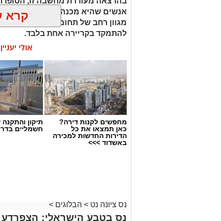
בהרצאה מעוררת מחשבה זו, הסופרת 
קרא ע
מגוון רחב של תחומי עניין, כישורים 
להתמקד בקריירה אחת בלבד.
אולי יעניי
האם גם אתם כאלה?
מחפשים לקנות דירה?
תיקון והתקנה 
כאן תמצאו את כל
חשמליים בדרו
הדירות החדשות למכירה
באשדוד >>>
נס ציונה נט
>
הבלוגים
>
⇐
וואטסאפ נס ציונה נט - קל
נס בטבע הישראלי: הצפרדע 