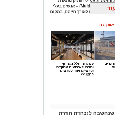
והאמנית אמילי וופניק מתארת
אנשים שהיא מכנה "רבי־פוטנציאל" (Multipotentialites) – אנשים בעלי
וד
ועיסוקים שונים לאורך חייהם, במקום
ן אותך גם
שערים
פנתרה -חלל משותף
ם
ומרכז לאירועים עסקיים
ופרטיים ועוד לפרטים
לחצו >>
יק אחד ואתם מעודכנים תמיד!
שנחשבה לנכחדת חוזרת