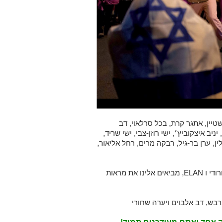
טיין, אתגר קרת, בכל סרלאוי, דב
יניב איצקוביץ׳, ישי רוזן-צבי, ישי שריד,
לין, ערן בר-גיל, רבקה מרים, רחל אליאור,
הצילומים המעולים של אוהד מטלון, ארז חרודי ו ELAN, מביאים אלינו את מראות
בש, דב אלבוים ויערה שחורי