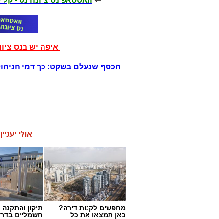
⇐
וואטסאפ נס ציונה נט - קל
איפה יש בנס ציו
הכסף שנעלם בשקט: כך דמי הניהול
אולי יעניי
מחפשים לקנות דירה?
תיקון והתקנה 
כאן תמצאו את כל
חשמליים בדרו