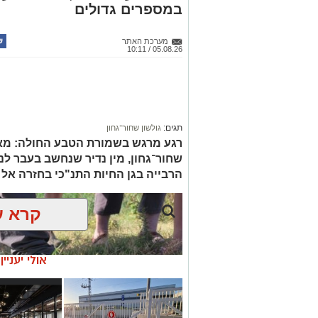
במספרים גדולים
מערכת האתר
05.08.26 / 10:11
איפה יש בנס ציו
הכסף שנעלם בשקט: כך דמי הניהול
תגים:
גולשון שחור־גחון
רגע מרגש בשמורת הטבע החולה: מאו
שחור־גחון, מין נדיר שנחשב בעבר ל
הרבייה בגן החיות התנ"כי בחזרה אל 
קרא ע
אולי יעניי