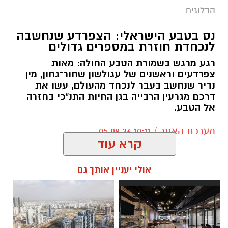
הבלוגים
נס בטבע הישראלי: הצפרדע שנחשבה
⇐
וואטסאפ נס ציונה נט - קליק אחד ואתם
לנכחדת חוזרת במספרים גדולים
מעודכנים תמיד!
רגע מרגש בשמורת הטבע החולה: מאות
צפרדעים וראשנים של עגולשון שחור־גחון, מין
איפה יש בנס ציונה מצלמות חניה
נדיר שנחשב בעבר לנכחד מהעולם, עשו את
הכסף שנעלם בשקט: כך דמי הניהול שוחקים
דרכם מגרעין הרבייה בגן החיות התנ"כי בחזרה
אל הטבע.
לפנסיונרים אלפי שקלים
מערכת האתר / 10:11 05.08.26
קרא עוד
אולי יעניין אותך גם
תגים:
גולשון שחור־גחון