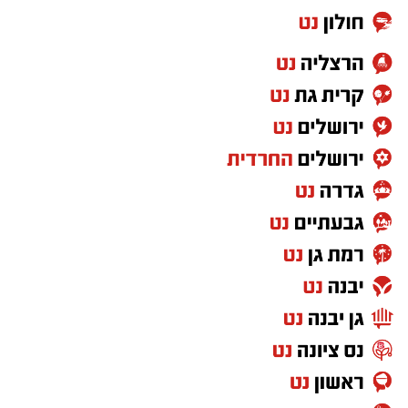
התגלית המפתיעה ששינתה הכול
בשנת 2011 מצא פקח שמורת החולה יורם מלכה
פרט של עגולשון שחור־גחון. התגלית הייתה
דרמטית: במשך עשרות שנים נחשב המין לנכחד,
ואף הוכרז ב־1996 כמין שנכחד מהעולם.
חזרה מרגשת לטבע: הצפרדע שנעלמה מהעולם
שוב מתרבה בחולה