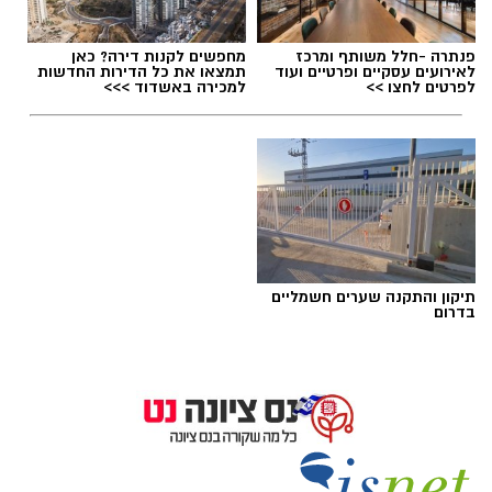
פנתרה -חלל משותף ומרכז
מחפשים לקנות דירה? כאן
לאירועים עסקיים ופרטיים ועוד
תמצאו את כל הדירות החדשות
לפרטים לחצו >>
למכירה באשדוד >>>
תיקון והתקנה שערים חשמליים
בדרום
עגולשונים מיום השחרור, צילום עידו שקד רשות
הטבע והגנים
הצפרדע שנחשבה לנכחדת חוזרת לחולה: יותר
מ־250 עגולשונים שוחררו בטבע. סיפורו המרתק
של עגולשון שחור־גחון שכבר הוכרז כמין שנכחד