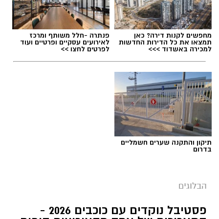
מחפשים לקנות דירה? כאן
פנתרה -חלל משותף ומרכז
תמצאו את כל הדירות החדשות
לאירועים עסקיים ופרטיים ועוד
למכירה באשדוד >>>
לפרטים לחצו >>
תיקון והתקנה שערים חשמליים
בדרום
עגולשונים מיום השחרור, צילום עידו שקד רשות
הטבע והגנים
הבלוגים
הצפרדע שנחשבה לנכחדת חוזרת לחולה: יותר
פסטיבל נוקדים עם כוכבים 2026 -
מ־250 עגולשונים שוחררו בטבע. סיפורו המרתק