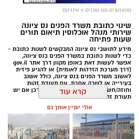
מקצוענים וגם שכנים
>
אינדקס
שינוי כתובת משרד הפנים נס ציונה
שירותי מנהל אוכלוסין תיאום תורים
שעות פתיחה
מידע לתושבי נס ציונה המבקשים לשנות כתובת -
כדי לשנות כתובת במשרד הפנים בנס ציונה,
אפשר לעשות זאת באופן מקוון דרך אתר gov.il
(דרך מערכת הזדהות לאומית) או להגיע פיזית
לאשנב משרד הפנים בנס ציונה, כולל אשנב
בעירייה או לשכה אחרת, עם תעודת זהות
וחוזה/חשבון חשמל, ולקבל ספח מעודכן אם יש
קרא עוד
תעודת זהות ביומטרית.
אולי יעניין אותך גם
מערכת האתר / 20:00 07.12.25