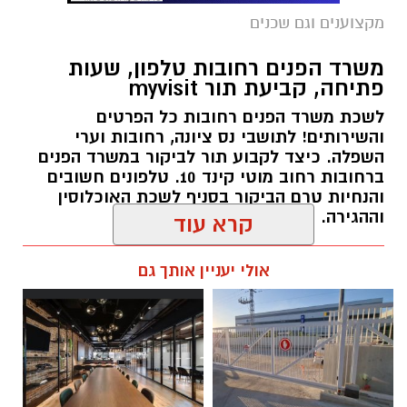
משרד הפנים תור למשרד הפנים רחובות
מקצוענים וגם שכנים
משרד הפנים רחובות טלפון, שעות
איך משנים כתובת במשרד הפנים נס ציונה שעות
פתיחה, קביעת תור myvisit
פתיחה טלפונים לתיאום תור משרד הפנים נס
לשכת משרד הפנים רחובות כל הפרטים
ציונה
והשירותים! לתושבי נס ציונה, רחובות וערי
השפלה. כיצד לקבוע תור לביקור במשרד הפנים
השירות החינמי של משרד הפנים מאפשר לתושבי
ברחובות רחוב מוטי קינד 10. טלפונים חשובים
והנחיות טרם הביקור בסניף לשכת האוכלוסין
ישראל ולתושבי נס ציונה, לשנות את הכתובת
וההגירה.
שלהם ושל בן או בת הזוג הרשומים כנשואים להם
במרשם האוכלוסין, ולקבל ספח לתעודת זהות עם
רות רוזן / 07:00 01.12.25
קרא עוד
הכתובת.
אולי יעניין אותך גם
משרד הפנים נס ציונה קביעת תורים
תגים:
משרד הפנים רחובות
,
תור למשרד הפנים
,