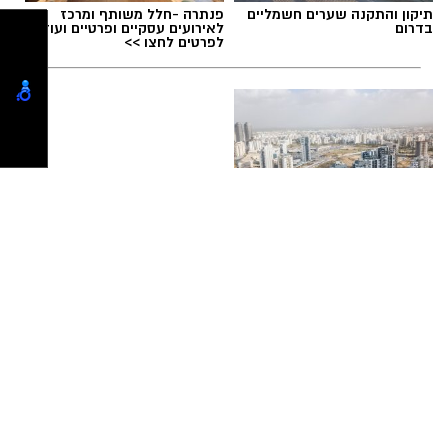
חידוש דרכון
,
לשכת האוכלוסין רחובות
,
לשכת רשות
האוכלוסין וההגירה
,
משרד הפנים רחובות קביעת תור
תיקון והתקנה שערים חשמליים
פנתרה -חלל משותף ומרכז
,
זימון תור למשרד הפנים רחובות
בדרום
לאירועים עסקיים ופרטיים ועוד
לפרטים לחצו >>
לאן מתקשרים לקבוע תור במשרד הפנים נס
ציונה
?. קבלת קהל בתיאום מראש בלבד לתיאום
תורים - יש להתקשר בימים א-ד בין השעות 9:00 -
מחפשים לקנות דירה? כאן
תמצאו את כל הדירות החדשות
12:00. טלפון משרד הפנים נס ציונה - 089407984
למכירה באשדוד >>>
אילו פעולות ניתן לבצע במשרד הפנים נס
ציונה?.
משרד הפנים רחובות קביעת תור טלפונים בירורים
שינוי כתובת מגורים בתעודת זהות