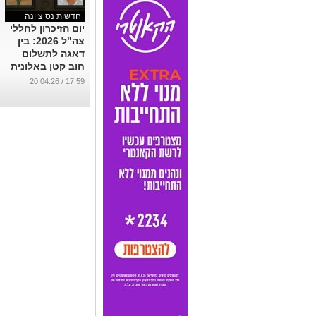
חדשות נס ציונה
יום הזיכרון לחללי
צה"ל 2026: בין
דאגה לתשלום
חוב קטן באלונית
של כפר עזה
17:59 / 20.04.26
לבשורה של חיים
חדשים: המורשת
של עמרי מיכאלי
...