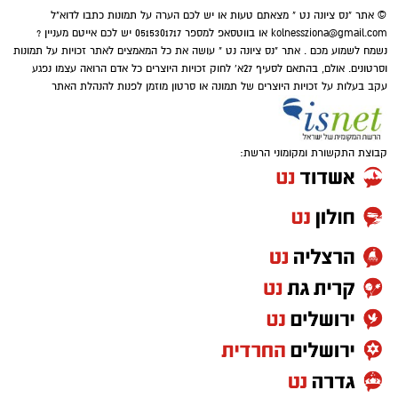
© אתר "נס ציונה נט " מצאתם טעות או יש לכם הערה על תמונות כתבו לדוא"ל
"חיבור סיעת הירוקים לקואליציה בראשות בוקסר
kolnessziona@gmail.com
או בווטסאפ למספר 0515301717 יש לכם אייטם מעניין ?
נשמח לשמוע מכם . אתר "נס ציונה נט " עושה את כל המאמצים לאתר זכויות על תמונות
הוא לא מהלך אידיאולוגי ולא שינוי כיוון הוא מהלך
וסרטונים. אולם, בהתאם לסעיף 27א' לחוק זכויות היוצרים כל אדם הרואה עצמו נפגע
פוליטי שנועד לשרת עסקנים ובעלי אינטרסים.
עקב בעלות על זכויות היוצרים של תמונה או סרטון מוזמן לפנות להנהלת האתר
קבוצת התקשורת ומקומוני הרשת:
במשך חודשים הציבור שמע הצהרות