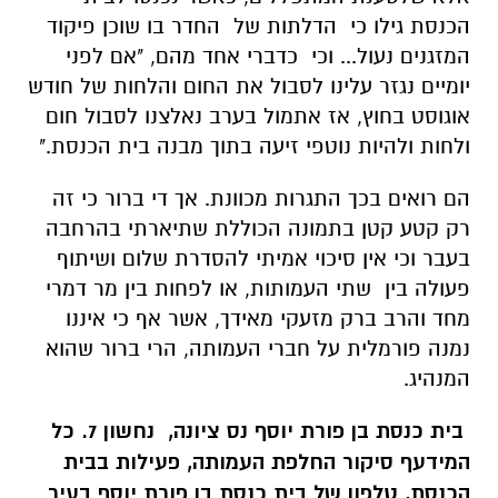
הכנסת גילו כי הדלתות של החדר בו שוכן פיקוד
המזגנים נעול... וכי כדברי אחד מהם, "אם לפני
יומיים נגזר עלינו לסבול את החום והלחות של חודש
אוגוסט בחוץ, אז אתמול בערב נאלצנו לסבול חום
ולחות ולהיות נוטפי זיעה בתוך מבנה בית הכנסת."
הם רואים בכך התגרות מכוונת. אך די ברור כי זה
רק קטע קטן בתמונה הכוללת שתיארתי בהרחבה
בעבר וכי אין סיכוי אמיתי להסדרת שלום ושיתוף
פעולה בין שתי העמותות, או לפחות בין מר דמרי
מחד והרב ברק מזעקי מאידך, אשר אף כי איננו
נמנה פורמלית על חברי העמותה, הרי ברור שהוא
המנהיג.
בית כנסת בן פורת יוסף נס ציונה, נחשון 7. כל
המידעף סיקור החלפת העמותה, פעילות בבית
הכנסת, טלפון של בית כנסת בן פורת יוסף בעיר