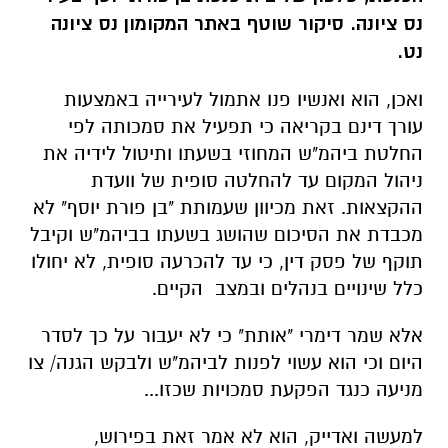
נס ציונה. סיקור שוטף באתר המקומון נס ציונה
נט.
ואכן, הוא ואנשיו פנו אתמול לעירייה באמצעות
עורך דינם בקריאה כי תפעיל את סמכותה לפי
החלטת ביהמ"ש המחוזי בשעתו ותיטול לידיה את
ניהול המקום עד להחלטה סופית של וועדת
ההקצאות. זאת מכיוון שעמותת "בן פורת יוסף" לא
מכבדת את הסיכום שהושג בשעתו בביהמ"ש וקיבל
תוקף של פסק דין, כי עד להכרעה סופית, לא יחולו
כלל שינויים בנהלים ובמצב הקיים.
אלא שמר דימרי "אותת" כי לא יעבור על כך לסדר
היום וכי הוא עשוי לפנות לביהמ"ש ולבקש הגנה/ צו
מניעה כנגד הפקעת סמכויות שכזו...
למעשה ואדייק, הוא לא אמר זאת בפירוש,