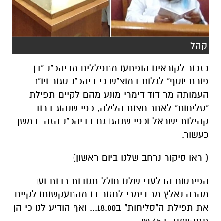
קהל
כזכור לקוראינו הופתעו מתפללים מביהכ"נ "בן
פורת יוסף" לגלות במוצ"ש כי ביהכ"נ סגור ויו"ר
העמותה מר דוד דימרי מונע מהם לקיים תפילת
"סליחות" לאחר חצות הלילה, כפי שנהוג ברוב
קהילות ישראל וכפי שנהגו גם בביהכ"נ הזה במשך
כעשור.
( ראו סיקור נרחב שלנו ביום ראשון)
הפירסום הבלעדי שלנו חולל תגובות רבות ועד
מהרה נאלץ מר דימרי לחזור בו מהתעקשותו לקיים
את תפילת ה"סליחות" ב18.00... ואף הודיע לנו כי הן
תתקיימנה ב00.45 .