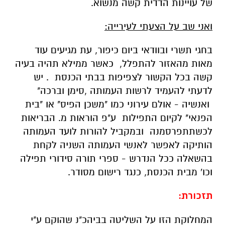
של עויינות הדדית קשה מנשוא.
ואני שב על הצעתי לעירייה:
בחגי תשרי ובוודאי ביום כיפור, עת מגיעים עוד
מאות מהאזור להתפלל, כאשר ממילא תהיה בעיה
קשה בכל הקשור לצפיפות בבתי הכנסת . יש
לדעתי להעמיד לרשות העמותה ,סימן וברכה"
ואנשיה - אולם עירוני כמו "משכן הפיס" או "בית
הפנאי" לקיום התפילות ע"פ הוראות מ. הבריאות
לכשתתפרסמנה ובמקביל להורות לועד העמותה
הותיקה לאפשר לאנשי העמותה השניה לקחת
בהשאלה ככל הנדרש - ספרי תורה סידורי תפילה
וכו' מבית הכנסת, כנגד רישום מסודר.
תזכורת:
המחלוקת הזו על השליטה בביהכ"נ שהוקם ע"י