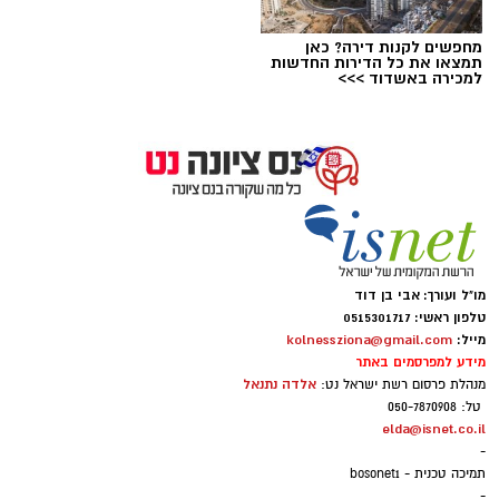
מחפשים לקנות דירה? כאן
תמצאו את כל הדירות החדשות
למכירה באשדוד >>>
ארכיון
מו"ל ועורך: אבי בן דוד
טלפון ראשי: 0515301717
מייל:
kolnessziona@gmail.com
זו התגובה הרשמית ששלח לנו
איתי דגן
, אשר מן
מידע למפרסמים באתר
הסתם מביע גם את עמדתה של גלית אבינועם,
אלדה נתנאל
מנהלת פרסום רשת ישראל נט:
שותפתו לאופוזיציה, שאיננה חברת סיעתו
טל: 050-7870908
elda@isnet.co.il
-
כשהעסקנות מנצחת עקרונות.
תמיכה טכנית - bosonet1
-