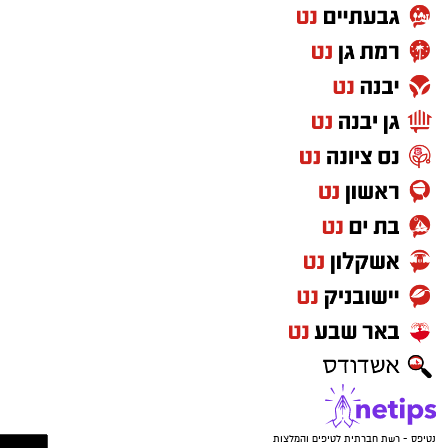
חד־משמעיות על היעדר אמון בראש העיר, על
כישלון ההנהגה ועל הצורך להחליף את הדרך.
היום, ללא שום שינוי מהותי במדיניות או
בהתנהלות העירייה, אותם אנשים מצטרפים בדיוק
לאותה הנהגה שביקרו בחריפות.
הציבור זכאי לשאול שאלה פשוטה: אם כל מה
שנאמר היה נכון מה השתנה? ואם הוא לא היה נכון
למה נאמר מלכתחילה?
בסופו של דבר, נדמה שהכיסאות והתפקידים גברו
על העקרונות. תושבי נס ציונה מצפים מנבחרי
הציבור לעמוד מאחורי המילים שלהם גם כשהדבר
אינו נוח פוליטית.
האופוזיציה בראשותי תמשיך להיות אלטרנטיבה
עניינית, ערכית ועקבית, שתפעל אך ורק למען
נטיפס - רשת חברתית לטיפים והמלצות