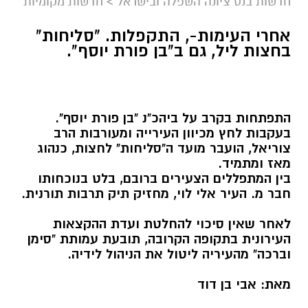
חדשות בנס ציונה השפלה ובישראל
>
חדשות מקומיות
אחרי העימות-, התקפלות. "סליחות"
בחצות ליל, גם ב"בן פורת יוסף".
התפתחות בקרב על ביהכ"נ "בן פורת יוסף".
בעקבות לחץ מכיוון העירייה ומעורבות הרב
צוריאל, הועבר מועד ה"סליחות" לחצות, כנהוג
מאז ומתמיד.
בין המתפללים הצעירים ברובם, בלט בנוכחותו
חבר מ. העיר אלי לוי, מחזיק תיק תרבות תורנית.
לאחר שאין סיכוי להחלטת ועדת ההקצאות
העירונית בתקופה הקרובה, תובעת עמותת "סימן
וברכה" מהעיריה ליטול את הניהול לידיה.
מאת: אבי בן דוד