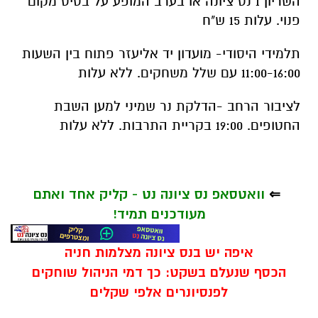
השריון 1 נס ציונה או בערב המופע על בסיס מקום
פנוי. עלות 15 ש"ח
תלמידי היסודי- מועדון יד אליעזר פתוח בין השעות
11:00-16:00 עם שלל משחקים. ללא עלות
לציבור הרחב -הדלקת נר שמיני למען השבת
החטופים. 19:00 בקריית התרבות. ללא עלות
⇐
וואטסאפ נס ציונה נט - קליק אחד ואתם
מעודכנים תמיד!
איפה יש בנס ציונה מצלמות חניה
הכסף שנעלם בשקט: כך דמי הניהול שוחקים
לפנסיונרים אלפי שקלים