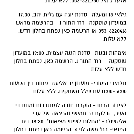
אלעד ג'מיל 053-6211750. ללא עלות
גילאי 18 ומעלה- סדנת יוגה עם גלית יהב. 17:30
במועדון טוסקנה- רח' התור 1 - בהרשמה מראש
053-6220416 או הרשמה כאן נפתח בחלון חדש.
ללא עלות
אימהות ובנות- סדנת הגנה עצמית. 19:00 במועדון
טוסקנה – רח' התור 1. הרשמה כאן. נפתח בחלון
חדש ללא עלות
תלמידי היסודי- מועדון יד אליעזר פתוח בין השעות
11:00-16:00 עם שלל משחקים. ללא עלות
לציבור הרחב- הוקרת תודה למתנדבות ומתנדבי
העיר, הדלקת נר חמישי והרצאה של עדי
אלטשולר- "מחלום לשינוי מציאות". 18:30 בית
הפנאי- רח' משה לוי 6. הרשמה כאן נפתח בחלון