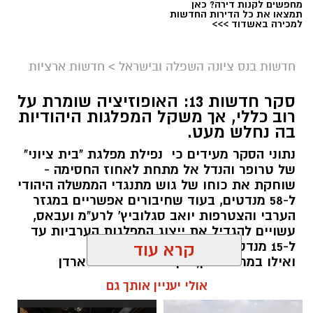
מחפשים לקנות דירה? כאן
תמצאו את כל הדירות החדשות
למכירה באשדוד >>>
חדשות בנס ציונה השפלה ובישראל
>
חדשות ארציות
סקר חדשות 13: האופוזיציה שומרת על
רוב כללי, אך משקל המפלגות היהודיות
בה נחלש מעט.
נתוני הסקר מעידים כי נפילת מפלגת "בית ציוני"
של טרופר והנדל אל מתחת לאחוז החסימה -
שוחקת את כוחו של גוש מתנגדי הממשלה היהודי
ל-58 מנדטים, בעוד שחיבורים אפשריים במגזר
הערבי והצטרפות יואב סגלוביץ' לרע"מ ועבאס,
עשויים להגדיל את ייצוג המפלגות הערביות עד
ל-15 מנדטים.
קרא עוד
ואילו במרכז-ימין, הקמת מפלגתו של ארדן
וכאשר וינטר מתחמם על הקוים... אם לא
אולי יעניין אותך גם
תתאחדנה כל הטוענות לכתר נציגות הימנים
הממלכתיים (....) - הן צפויות לחולל שריפת