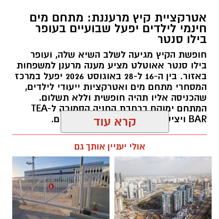
אטרקציית קיץ מרעננת: מתחם מים
חינמי לילדים יפעל שבועיים בעופר
בילו סנטר
חופשת הקיץ מגיעה לשלב השיא שלה, ועופר
אבי בן דוד + צ'אט גפט
בילו סנטר אאוטלט מציע מענה מרענן למשפחות
באזור. בין ה-16 ל-28 באוגוסט 2026 יפעל במרכז
סקר חדשות 13: האופוזיציה שומרת על רוב כללי,
המסחרי מתחם מים ואטרקציות ייעודי לילדים,
גוש המפלגות היהודיות נחלש
שהכניסה אליו תהיה חופשית וללא תשלום.
נתוני הסקר העדכני מעידים כי נפילת מפלגת
המתחם ימוקם ברחבת החניה הסמוכה ל-TEA
"בית ציוני" אל מתחת לאחוז החסימה - שוחקת
BAR ויציע מגוון פעילויות להפגת החום.
קרא עוד
את כוחו של גוש מתנגדי הממשלה היהודי ל-58
kolness1@gmail.com / 09:38 07.08.26
מנדטים, בעוד שחיבורים אפשריים במגזר הערבי
אולי יעניין אותך גם
והצטרפות יואב סגלוביץ' לרע"מ ועבאס, עשויים
להגדיל את ייצוג המפלגות הערביות עד ל-15
מנדטים.
ואילו במרכז-ימין, הקמת מפלגתו של ארדן
וכאשר וינטר מתחמם על הקוים... אם לא
תגים:
עופר בילו סנטר
,
מתחם מים בילו סנטר