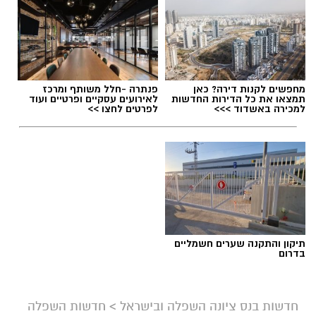
קולות שתזכיר את בל"ד ומרצ מ2022
kolness1@gmail.com / 10:17 07.08.26
מחפשים לקנות דירה? כאן
פנתרה -חלל משותף ומרכז
תמצאו את כל הדירות החדשות
לאירועים עסקיים ופרטיים ועוד
למכירה באשדוד >>>
לפרטים לחצו >>
תגים:
בחירות 2026
,
סקר חדשות 13
תיקון והתקנה שערים חשמליים
בדרום
חדשות בנס ציונה השפלה ובישראל
>
חדשות השפלה