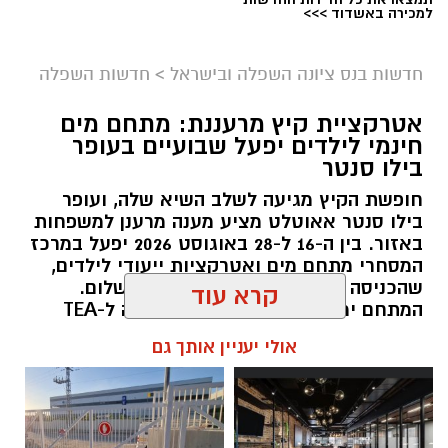
למכירה באשדוד >>>
חדשות בנס ציונה השפלה ובישראל
>
חדשות השפלה
אטרקציית קיץ מרעננת: מתחם מים
חינמי לילדים יפעל שבועיים בעופר
בילו סנטר
חופשת הקיץ מגיעה לשלב השיא שלה, ועופר
אבי בן דוד + צ'אט גפט
בילו סנטר אאוטלט מציע מענה מרענן למשפחות
באזור. בין ה-16 ל-28 באוגוסט 2026 יפעל במרכז
סקר חדשות 13: האופוזיציה שומרת על רוב כללי,
המסחרי מתחם מים ואטרקציות ייעודי לילדים,
גוש המפלגות היהודיות נחלש
שהכניסה אליו תהיה חופשית וללא תשלום.
נתוני הסקר העדכני מעידים כי נפילת מפלגת
המתחם ימוקם ברחבת החניה הסמוכה ל-TEA
"בית ציוני" אל מתחת לאחוז החסימה - שוחקת
BAR ויציע מגוון פעילויות להפגת החום.
קרא עוד
את כוחו של גוש מתנגדי הממשלה היהודי ל-58
kolness1@gmail.com / 09:38 07.08.26
מנדטים, בעוד שחיבורים אפשריים במגזר הערבי
אולי יעניין אותך גם
והצטרפות יואב סגלוביץ' לרע"מ ועבאס, עשויים
להגדיל את ייצוג המפלגות הערביות עד ל-15