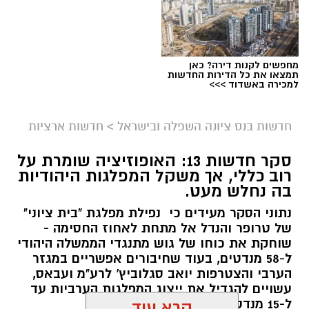
מחפשים לקנות דירה? כאן
תמצאו את כל הדירות החדשות
למכירה באשדוד >>>
חדשות בנס ציונה השפלה ובישראל
>
חדשות ארציות
סקר חדשות 13: האופוזיציה שומרת על
רוב כללי, אך משקל המפלגות היהודיות
בה נחלש מעט.
נתוני הסקר מעידים כי נפילת מפלגת "בית ציוני"
של טרופר והנדל אל מתחת לאחוז החסימה -
שוחקת את כוחו של גוש מתנגדי הממשלה היהודי
ל-58 מנדטים, בעוד שחיבורים אפשריים במגזר
הערבי והצטרפות יואב סגלוביץ' לרע"מ ועבאס,
עשויים להגדיל את ייצוג המפלגות הערביות עד
ל-15 מנדטים.
קרא עוד