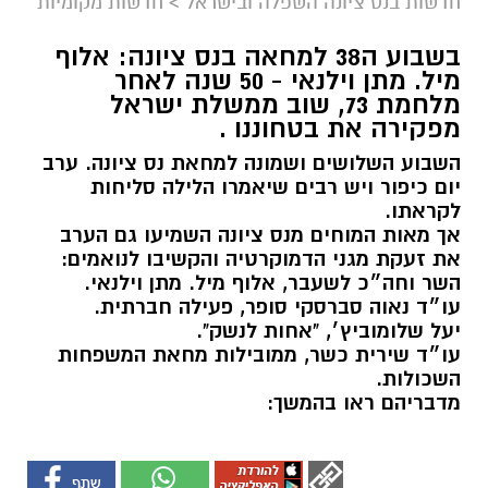
חדשות בנס ציונה השפלה ובישראל
>
חדשות מקומיות
בשבוע ה38 למחאה בנס ציונה: אלוף
מיל. מתן וילנאי - 50 שנה לאחר
מלחמת 73, שוב ממשלת ישראל
מפקירה את בטחוננו .
השבוע השלושים ושמונה למחאת נס ציונה. ערב
יום כיפור ויש רבים שיאמרו הלילה סליחות
לקראתו.
אך מאות המוחים מנס ציונה השמיעו גם הערב
את זעקת מגני הדמוקרטיה והקשיבו לנואמים:
השר וחה״כ לשעבר, אלוף מיל. מתן וילנאי.
עו״ד נאוה סברסקי סופר, פעילה חברתית.
יעל שלומוביץ׳, "אחות לנשק".
עו״ד שירית כשר, ממובילות מחאת המשפחות
השכולות.
מדבריהם ראו בהמשך: