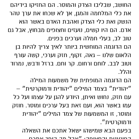
החושב, שבליבו הצדק והמוסר. הם החזיקו בידיהם
את כלי המלחמה והמגן, אך לא שכחו את ערך טהר
הנשק ואת כלי הצדק ואהבת האדם באשר הוא
אדם. הם היו קשים, נועזים וחצופים מבחוץ, אבל גם
טוב לב, בעלי חמלה וערכים בפנים.
הם הדוגמה המוחשית ביותר לאיך צריך להיות בן
הלאום שלנו – גאה, זקוף, חזק וערכי, קשה עורף
וטוב לבב. לוחם ורחום. קר וחם. ברזל ודבש, נמרוד
והלל.
הם הדוגמה המופתית של משמעות המילה
״יהודית״ בצמד המילים ״יהודית ודמוקרטית״ –
עם חזק, נחוש ואיתן, היודע להגן על עצמו ועל כל
עמו באשר הוא, ועם זאת בעל ערכים ומוסר. חוזק
ומוסר, זו המשמעות של צמד המילים ״יהודית
ודמוקרטית״.
בפעם הבא שמישהו ישאל אתכם את השאלה
הפוגענית והחצופה: ״אבל מה הופך אתכם