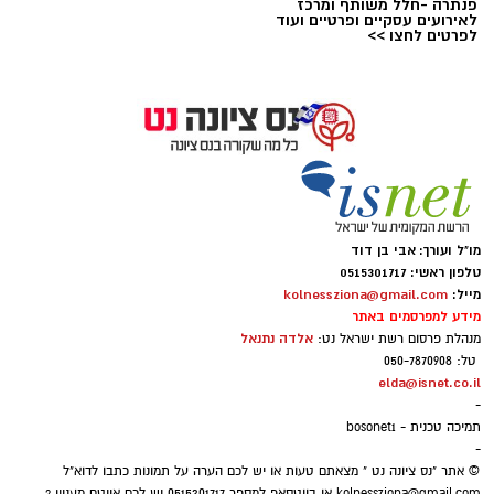
פנתרה -חלל משותף ומרכז
לאירועים עסקיים ופרטיים ועוד
לפרטים לחצו >>
אבי בן דוד + צ'אט גפט
מו"ל ועורך: אבי בן דוד
טלפון ראשי: 0515301717
סקר חדשות 13: האופוזיציה שומרת על רוב כללי,
מייל:
kolnessziona@gmail.com
מידע למפרסמים באתר
גוש המפלגות היהודיות נחלש
אלדה נתנאל
מנהלת פרסום רשת ישראל נט:
נתוני הסקר העדכני מעידים כי נפילת מפלגת
טל: 050-7870908
"בית ציוני" אל מתחת לאחוז החסימה - שוחקת
elda@isnet.co.il
-
את כוחו של גוש מתנגדי הממשלה היהודי ל-58
תמיכה טכנית - bosonet1
מנדטים, בעוד שחיבורים אפשריים במגזר הערבי
-
© אתר "נס ציונה נט " מצאתם טעות או יש לכם הערה על תמונות כתבו לדוא"ל
והצטרפות יואב סגלוביץ' לרע"מ ועבאס, עשויים
kolnessziona@gmail.com
או בווטסאפ למספר 0515301717 יש לכם אייטם מעניין ?