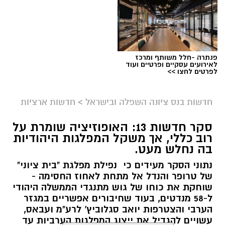
פנתרה -חלל משותף ומרכז
לאירועים עסקיים ופרטיים ועוד
לפרטים לחצו >>
חדשות בנס ציונה השפלה ובישראל
>
חדשות ארציות
סקר חדשות 13: האופוזיציה שומרת על
רוב כללי, אך משקל המפלגות היהודיות
בה נחלש מעט.
נתוני הסקר מעידים כי נפילת מפלגת "בית ציוני"
של טרופר והנדל אל מתחת לאחוז החסימה -
שוחקת את כוחו של גוש מתנגדי הממשלה היהודי
ל-58 מנדטים, בעוד שחיבורים אפשריים במגזר
הערבי והצטרפות יואב סגלוביץ' לרע"מ ועבאס,
עשויים להגדיל את ייצוג המפלגות הערביות עד