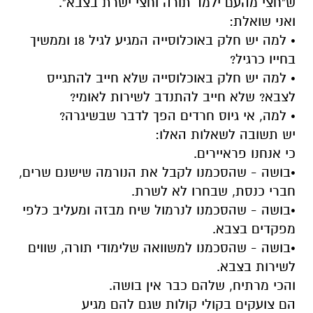
ש"חצי מהעם ילמד תורה וחצי ישרת בצבא".
ואני שואלת:
• למה יש חלק באוכלוסייה המגיע לגיל 18 וממשיך
בחייו כרגיל?
• למה יש חלק באוכלוסייה שלא חייב להתגייס
לצבא? שלא חייב להתנדב לשירות לאומי?
• למה, אי גיוס חרדים הפך לדבר שבשיגרה?
יש תשובה לשאלות האלו:
כי אנחנו פראיירים.
•​בושה - שהסכמנו לקבל את הנורמה שישנם שרים,
חברי כנסת, שבחרו לא לשרת.
•​בושה - שהסכמנו לנרמול שיח מבזה ומעליב כלפי
מפקדים בצבא.
•​בושה - שהסכמנו למשוואה שלימודי תורה, שווים
לשירות בצבא.
והכי מרתיח, שלהם כבר אין בושה.
הם צועקים בקולי קולות שגם להם מגיע