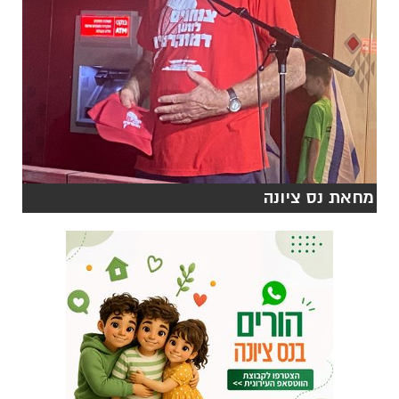
מחאת נס ציונה