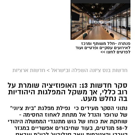
פנתרה -חלל משותף ומרכז
לאירועים עסקיים ופרטיים ועוד
לפרטים לחצו >>
חדשות בנס ציונה השפלה ובישראל
>
חדשות ארציות
סקר חדשות 13: האופוזיציה שומרת על
רוב כללי, אך משקל המפלגות היהודיות
בה נחלש מעט.
נתוני הסקר מעידים כי נפילת מפלגת "בית ציוני"
של טרופר והנדל אל מתחת לאחוז החסימה -
שוחקת את כוחו של גוש מתנגדי הממשלה היהודי
ל-58 מנדטים, בעוד שחיבורים אפשריים במגזר
הערבי והצטרפות יואב סגלוביץ' לרע"מ ועבאס,