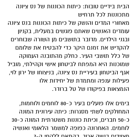
הבית בידיים טובות: כיתות הכוננות של נס ציונה
מתכוננות לכל תרחיש
מאחורי המדים והנשק של כיתות הכוננות בנס ציונה
עומדים האנשים שאתם פוגשים במעלית, בקניון
ובגני הילדים. מדובר בתושבים מן השורה שבוחרים
להקדיש את זמנם היקר כדי להבטיח את שלומם
של כלל תושבי העיר. כחלק מהתובנה העמוקה
שמוכנות היא המפתח לביטחון אישי וקהילתי, מוביל
אגף הביטחון בעיריית נס ציונה, בניצוחו של ירון לוי,
פעילות ענפה ומתמדת של יחידות אלו
הנמצאות בפיקודו של טל ברודר.
בימים אלו פועלים בעיר כ-80 לוחמים ולוחמות,
המחולקים לשתי מסגרות: כיתה עירונית המונה
כ-50 חברים, וכיתת כוננות משטרתית המונה כ-30
לוחמים. האחרונה כפופה למשמר הלאומי ואנשיה
מצוידים בנשק ארוך, בהתאם ללקחי ה-7