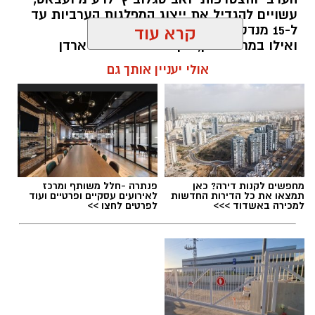
עשויים להגדיל את ייצוג המפלגות הערביות עד
ל-15 מנדטים.
קרא עוד
ואילו במרכז-ימין, הקמת מפלגתו של ארדן
וכאשר וינטר מתחמם על הקוים... אם לא
אולי יעניין אותך גם
תתאחדנה כל הטוענות לכתר נציגות הימנים
הממלכתיים (....) - הן צפויות לחולל שריפת
קולות שתזכיר את בל"ד ומרצ מ2022
kolness1@gmail.com / 10:17 07.08.26
מחפשים לקנות דירה? כאן
פנתרה -חלל משותף ומרכז
תמצאו את כל הדירות החדשות
לאירועים עסקיים ופרטיים ועוד
למכירה באשדוד >>>
לפרטים לחצו >>
תגים:
בחירות 2026
,
סקר חדשות 13