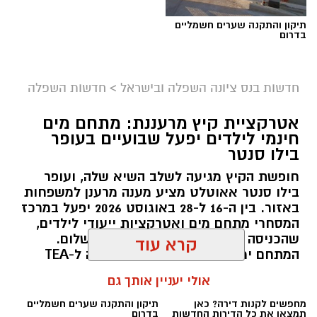
תיקון והתקנה שערים חשמליים
בדרום
חדשות בנס ציונה השפלה ובישראל
>
חדשות השפלה
אטרקציית קיץ מרעננת: מתחם מים
חינמי לילדים יפעל שבועיים בעופר
בילו סנטר
חופשת הקיץ מגיעה לשלב השיא שלה, ועופר
אבי בן דוד + צ'אט גפט
בילו סנטר אאוטלט מציע מענה מרענן למשפחות
באזור. בין ה-16 ל-28 באוגוסט 2026 יפעל במרכז
סקר חדשות 13: האופוזיציה שומרת על רוב כללי,
המסחרי מתחם מים ואטרקציות ייעודי לילדים,
גוש המפלגות היהודיות נחלש
שהכניסה אליו תהיה חופשית וללא תשלום.
קרא עוד
נתוני הסקר העדכני מעידים כי נפילת מפלגת
המתחם ימוקם ברחבת החניה הסמוכה ל-TEA
"בית ציוני" אל מתחת לאחוז החסימה - שוחקת
BAR ויציע מגוון פעילויות להפגת החום.
אולי יעניין אותך גם
את כוחו של גוש מתנגדי הממשלה היהודי ל-58
kolness1@gmail.com / 09:38 07.08.26
מנדטים, בעוד שחיבורים אפשריים במגזר הערבי