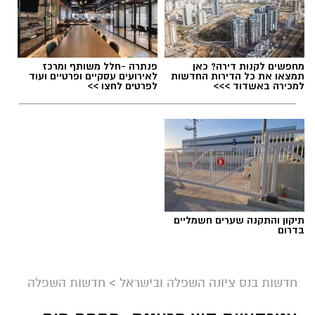
kolness1@gmail.com / 10:17 07.08.26
מחפשים לקנות דירה? כאן
פנתרה -חלל משותף ומרכז
תמצאו את כל הדירות החדשות
לאירועים עסקיים ופרטיים ועוד
למכירה באשדוד >>>
לפרטים לחצו >>
תגים:
בחירות 2026
,
סקר חדשות 13
תיקון והתקנה שערים חשמליים
בדרום
חדשות בנס ציונה השפלה ובישראל
>
חדשות השפלה