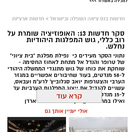
למכירה באשדוד >>>
חדשות בנס ציונה השפלה ובישראל
>
חדשות ארציות
סקר חדשות 13: האופוזיציה שומרת על
רוב כללי, גוש המפלגות היהודיות
נחלש.
נתוני הסקר מעידים כי נפילת מפלגת "בית ציוני"
של טרופר והנדל אל מתחת לאחוז החסימה -
שוחקת את כוחו של גוש מתנגדי הממשלה היהודי
ל-58 מנדטים, בעוד שחיבורים אפשריים במגזר
הערבי והצטרפות יואב סגלוביץ' לרע"מ ועבאס,
עשויים להגדיל את ייצוג המפלגות הערביות עד
ל-15 מנדטים.
קרא עוד
ואילו במרכז-ימין, הקמת מפלגתו של ארדן
וכאשר וינטר מתחמם על הקוים... אם לא
אולי יעניין אותך גם
תתאחדנה כל הטוענות לכתר נציגות הימנים
הממלכתיים (....) - הן צפויות לחולל שריפת
קולות שתזכיר את בל"ד ומרצ מ2022