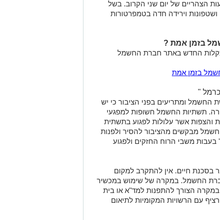
ת הצהריים של יום שני הקרוב. בשל
 100 קמ"ש), גשמים ושטפונות וירידה חדה בטמפרטורות
מל בזמן אמת ?
תקלות החדש באתר חברת החשמל
שמל בזמן אמת
רמל "
 החשמל ומתריעים בפני הציבור כי יש
ה. תשתיות החשמל חשופות למפגעי
ות והצפות אשר עלולות לפגוע בתשתית
החשמל מבקשים מהציבור להסיר ולפנות
 בעבות משבי הרוח החזקים ולפגוע
ר בסכנת חיים. אין להתקרב למקום
לחברת החשמל. במקרה של שימוש במכשיר
י ובמקרה הצורך להתפנות למד"א או בית
ציף עם הרשויות המקומיות לתיאום