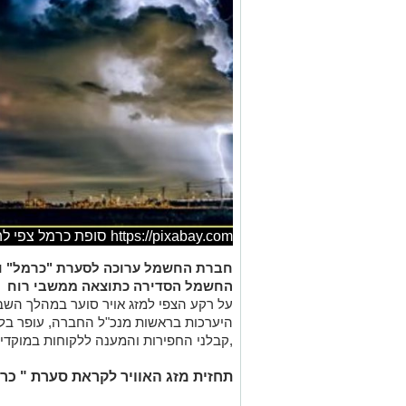
https://pixabay.com סופת כרמל צפי להפסקות חשמל
חברת החשמל ערוכה לסערת "כרמל" ו
החשמל הסדירה כתוצאה ממשבי רוח
על רקע הצפי למזג אויר סוער במהלך השב
היערכות בראשות מנכ"ל החברה, עופר בלוך
,קבלני החפירות והמענה ללקוחות במוקדי 
תחזית מזג האוויר לקראת סערת " כר