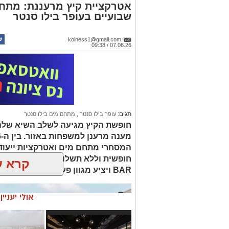
אטרקציית קיץ מרעננת: מתחם
שבועיים בעופר בילו סנטר
kolness1@gmail.com
07.08.26 / 09:38
אבי בן דוד + צ'אט גפט
סקר חדשות 13: האופוזיציה שומרת על רוב כללי, גוש המפלגות היהודיות נחלש
נתוני הסקר העדכני מעידים כי נפילת 
בעוד שחיבורים אפשריים במגזר הערבי 
ועבאס, עשויים להגדיל את ייצוג המפלגות הערב
תגים:
עופר בילו סנטר
,
מתחם מים בילו סנטר
ואילו במרכז-ימין, הקמת מפלגתו של אר
חופשת הקיץ מגיעה לשלב השיא שלה,
אם לא תתאחדנה כל הטוענות לכתר נציגו
צפויות לחולל שריפת קולות שתזכיר את ב
המסחרי מתחם מים ואטרקציות ייעודי
תמונת המנדטים והמפלגות המובילות
קרא ע
BAR ויציע מגוון פעילויות להפגת החום.
לפי סקר חדשות 13 שנערך על י
כעת, מפלגת "ישר" בראשות גדי איזנקוט 
ביותר עם 23 מנדטים.
מפלגת הליכוד ניצבת בצמו
אולי יעניי
השלישי ממוקמת מפלגת "ביחד" של נפתלי בנט עם 
"הדמוק
מקבלת 9 מנדטים ויהדות התורה מגיעה ל-8 מנדטים.