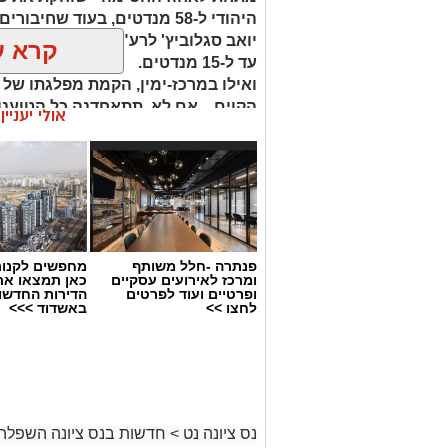
היהודי ל-58 מנדטים, בעוד ש
יואב סגלוביץ' לרע"מ ועבאס, עשויים
קרא ע
עד ל-15 מנדטים.
ואילו במרכז-ימין, הקמת מפלגתו של
הקוים... אם לא תתאחדנה כל הטוענו
אולי יעניי
(....) - הן צפויות לחולל שריפת קולות ש
פנתרה -חלל משותף
מחפשים לקנות
ומרכז לאירועים עסקיים
כאן תמצאו את
ופרטיים ועוד לפרטים
הדירות החדשו
לחצו >>
באשדוד >>>
נס ציונה נט
>
חדשות בנס ציונה השפלה