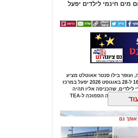
 מים חינמי לילדים יפעל
מפלגת "בית ציוני" אל מתחת לאחוז
החסימה - שוחקת את כוחו של גוש מתנגדי הממשלה היהודי ל-58 מנדטים,
והצטרפות יואב סגלוביץ' לרע"מ
יות עד ל-15 מנדטים.
דן וכאשר וינטר מתחמם על הקוים...
 ועופר בילו סנטר אאוטלט מציע
ת הימנים הממלכתיים (....) - הן
מענה מרענן למשפחות באזור. בין ה-16 ל-28 באוגוסט 2026 יפעל במרכז
ל"ד ומרצ מ2022
 לילדים, שהכניסה אליו תהיה
חופשית וללא תשלום. המתחם ימוקם ברחבת החניה הסמוכה ל-TEA
וד
די "המדד" ו"סטט-נט", אילו הבחירות היו נערכות
הייתה שומרת על מעמדה כמפלגה הגדולה
ד אליה עם 22 מנדטים.
במקום
ן אותך גם
13 מנדטים.
מפלגות
רטים" וישראל ביתנו זוכות ל-11 מנדטים כל אחת, כאשר עוצמה יהודית
ש"ס בקושי נשארת עם 7