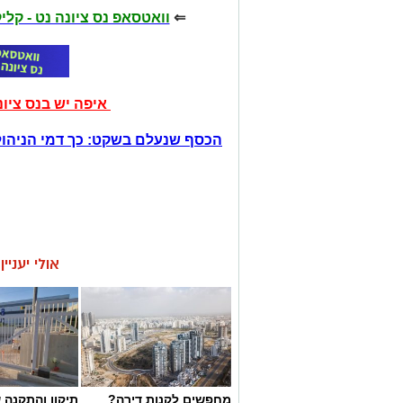
⇐
וואטסאפ נס ציונה נט - קל
איפה יש בנס ציו
הכסף שנעלם בשקט: כך דמי הניהול
אולי יעניי
מחפשים לקנות דירה?
תיקון והתקנה 