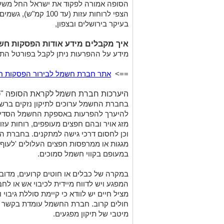
הסופה אמורה לפקוד את ישראל החל משעו
הצפי לרוחות עזות (עד
בעיקר בירושלים ובצפון,
איך מקבלים מידע אודות הפסקות חש
מידע על ההפרעות ניתן לקבל בפורטל ה
==>
אתר חברת חשמל לבירור הפסקות ח
היערכות חברת חשמל לקראת הסופה "כ
בחברת החשמל ערוכים לתיקון נזקים ברשת
להיערך להפרעות באספקת החשמל הסדיר
מזג אויר ובהם חפצים מעופפים, רוחות עז
וכן לחסום דרכי גישה למתקנים. בחברת 
מגגות או ממרפסות חפצים העלולים 'לעוף'
במעופם בקווי חשמל סמוכים.
במקרה של כבלים או חוטים קרועים, מדוב
המפגע ויש לדווח מיידית לכיבוי אש או 
מציל חיים יש לוודא כי קיימת סוללת גיבו
חולים קרוב. חברת החשמל עומדת בקשר ר
מיטבי של תיקון מפגעים.