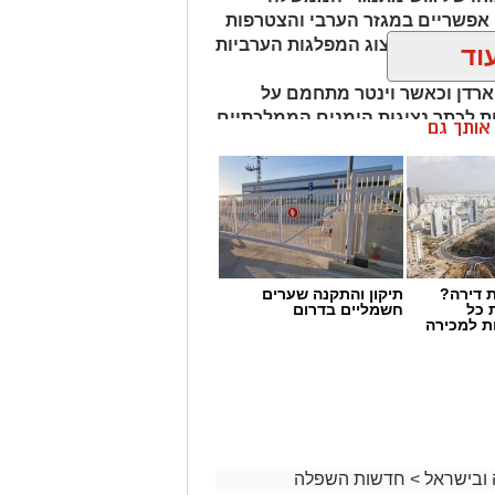
חיבורים אפשריים במגזר הערבי והצטרפות
 להגדיל את ייצוג המפלגות הערביות
וד
 ארדן וכאשר וינטר מתחמם על
ת לכתר נציגות הימנים הממלכתיים
ן אותך גם
תזכיר את בל"ד ומרצ מ2022
 דירה?
תיקון והתקנה שערים
 כל
חשמליים בדרום
ת למכירה
 ובישראל
>
חדשות השפלה