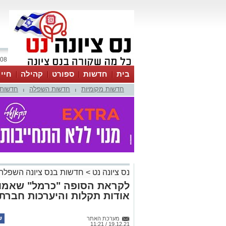
08 אוגוסט 2026 / 16:46
בית
חדשות
ספורט
קהילה
חיי
חדשות מקומיות
חדשות השפלה
חדשות 
|
|
נס ציונה נט
>
חדשות בנס ציונה השפלה
לקראת הסופה "כרמל" שאמור
אודות תקלות והיערכות חבר
מערכת האתר
19.12.21 / 11:21