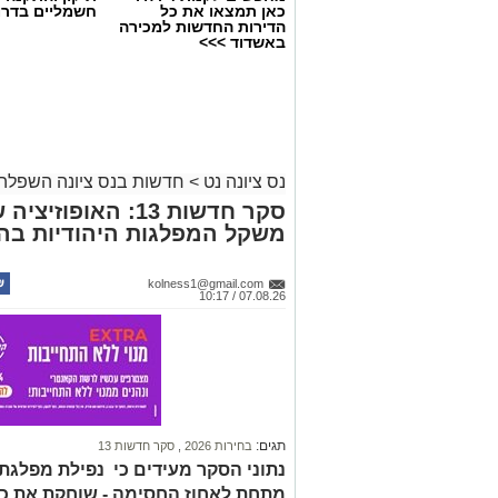
כאן תמצאו את כל
חשמליים בדרו
הדירות החדשות למכירה
באשדוד >>>
נס ציונה נט
>
חדשות בנס ציונה השפלה
סקר חדשות 13: האופ
משקל המפלגות היהודיות בה
kolness1@gmail.com
07.08.26 / 10:17
תגים:
בחירות 2026
,
סקר חדשות 13
נתוני הסקר מעידים כי נפילת מפלגת 
מתחת לאחוז החסימה - שוחקת את כ