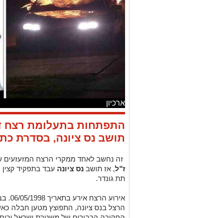
ארכיון
התפתחות בתעלומת רצח ד"ר
תושב נס ציונה, בסדרת כתבות
זה נחשב לאחד ממקרי הרצח המזעזעים ש
ז"ל
, אז תושב
נס ציונה
עבד בתפקיד קצין ר
תת גונדר.
אירוע 
הרצל בנס ציונה, התפוצץ מטען חבלה כאש
החקירה הכבירים של משטרת ישראל וכוחות