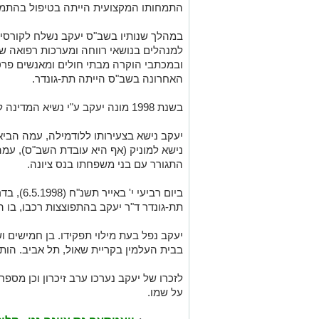
התמחותו המקצועית הייתה בטיפול בהתמכר
במהלך שנותיו בשב"ס יעקב נשלח לקורסי 
למנהלים בנושאי רווחה ומערכות רפואה שונ
ובמכתבי הוקרה מבתי חולים ומאנשים פרטי
האחרונה בשב"ס הייתה תת-גונדר.
בשנת 1998 מונה יעקב ע"י נשיא המדינה לחבר מועצת הרשות לשיקום האסיר.
יעקב נישא בצעירותו ללודמילה, עמה הביא 
נישא למוניק (אף היא עובדת השב"ס), עמה
התגורר עם בני משפחתו בנס ציונה.
ביום רביעי י' באייר תשנ"ח
(6.5.1998)
, בד
תת-גונדר ד"ר יעקב בהתפוצצות רכבו, בו 
יעקב נפל בעת מילוי תפקידו. בן חמישים ו
בבית העלמין בקריית שאול, תל אביב. הותי
לזכרו של יעקב נערכו ערב זיכרון וכן מספ
על שמו.