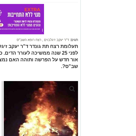
תגים:
ד"ר יעקב זיגלבוים
,
רצח רופא השב"ס
תעלומת רצח תת גונדר ד"ר יעקב זיגלב
אור חדש על הפרשה ותוהה האם נמצא
שב"ס?.