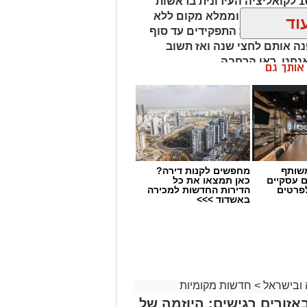
בראשות נאור ירושלמי מצטרפת ב10.8 לקואליציה העירונית בראשות
מי יכהן כסגן וממלא מקום ללא
וד
 היה לקבל את התפקידים עד סוף
ה אותם לחצי שנה ואז תשוב
נחנו. ראו הרחבה.
ן אותך גם
חידי לאחר שהצליח לשמור על
ד סוף הקדנציה..!
ור המועצה בישיבה מיוחדת ביום
של המצטרפים.
שותף
מחפשים לקנות דירה?
ם עסקיים
כאן תמצאו את כל
לפרטים
הדירות החדשות למכירה
באשדוד >>>
 ובישראל
>
חדשות מקומיות
ת ל-30 קמ"ש באזורים רגישים: היוזמה של