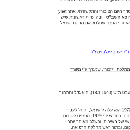
כעת, לאחר 25 שנה עלתה שוב הפרשה לסדר היום הציבורי והתקשורתי. אתר ynet
ופא השב"ס
" ובה עדות ראשונית שיש
 מאחורי הרצח שטלטל את מדינת ישראל
ר יעקב זיגלבוים ז"ל
לכתי "יזכור", שנערך ע"י משרד
בשבט ת"ש
(18.1.1940)
. הוא גדל והתחנך
משבגר, למד יעקב והוסמך כרופא. בשנת 1972 הוא עלה לישראל, והחל לעבוד
בבית החולים "אסף הרופא". לאחר שבע שנים, בחודש יוני 1979, התגייס לשירות
י של השירות, ובשלב מאוחר יותר -
ום, ובתור ראש מחלקת הרפואה.