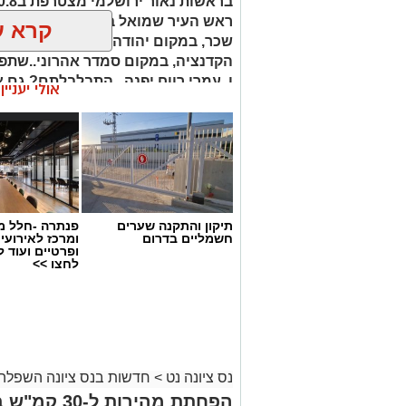
ראש העיר שמואל בוקסר. נאור ירושל
קרא ע
שכר, במקום יהודה חיימוביץ, שאמור
הקדנציה, במקום סמדר אהרוני..שתפנ
ו..עמרי רווח יפנה.. התבלבלתם? גם א
אולי יעניי
ואילו ליאור אלימלך הינו המרויח הי
ההתחייבות לקבל תואר ומשכורת סגן ע
הצעות המינוי המפורטות יובאו לאיש
ראשון הקרוב, כולל תחומי האחריות 
תגובות האופוזיציה ואחרים- מחר.
תיקון והתקנה שערים
פנתרה -חלל מ
חשמליים בדרום
ומרכז לאירועי
ופרטיים ועוד 
לחצו >>
נס ציונה נט
>
חדשות בנס ציונה השפלה
הפחתת מהירו