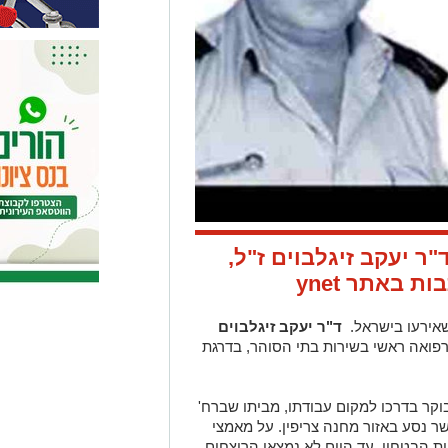
 יעקב זיגלבוים ז"ל,
 באתר ynet
אירעו בישראל.
ד"ר יעקב זיגלבוים
פואה ראשי בשירות בתי הסוהר, בדרגת
הרצח אירע בתאריך 06/05/1998. בבוקר בדרכו למקום עבודתו, מביתו שברח'
ר נסע באזור מחנה צריפין. על מאמצי
 הבטחון, עד היום לא נמצאו הרוצחים.