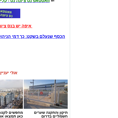
⇐
וואטסאפ נס ציונה נט - קל
איפה יש בנס ציו
הכסף שנעלם בשקט: כך דמי הניהול
אולי יעניי
תיקון והתקנה שערים
מחפשים לקנות
חשמליים בדרום
כאן תמצאו את