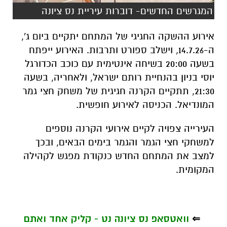
המגרשים החדשים- דוברות עיריית נס ציונה
אירוע ההשקה החגיגי של המתחם יתקיים ביום ג',
ה-14.7.26, וישלב ספורט ותרבות. האירוע ייפתח
בשעה 20:00 בשיחה אינטימית עם כוכב הכדורגל
יוסי בניון בהנחיית רותם ישראל, ולאחריה, בשעה
21:30, תתקיים הקרנה חגיגית של משחק חצי גמר
המונדיאל. הכניסה לאירוע חופשית.
העירייה צפויה לקיים אירועי הקרנה נוספים
למשחקי חצי הגמר והגמר בימים הבאים, ובכך
למצב את המתחם החדש כנקודת מפגש לקהילה
המקומית.
⇐
וואטסאפ נס ציונה נט - קליק אחד ואתם