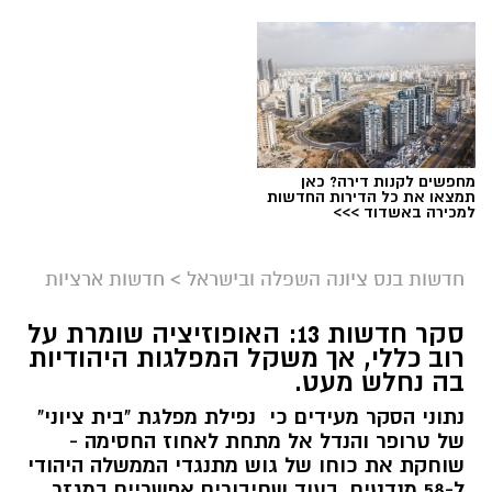
מחפשים לקנות דירה? כאן
תמצאו את כל הדירות החדשות
למכירה באשדוד >>>
חדשות בנס ציונה השפלה ובישראל
>
חדשות ארציות
סקר חדשות 13: האופוזיציה שומרת על
רוב כללי, אך משקל המפלגות היהודיות
בה נחלש מעט.
נתוני הסקר מעידים כי נפילת מפלגת "בית ציוני"
של טרופר והנדל אל מתחת לאחוז החסימה -
שוחקת את כוחו של גוש מתנגדי הממשלה היהודי
ל-58 מנדטים, בעוד שחיבורים אפשריים במגזר