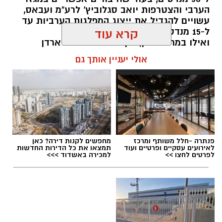
הערבי והצטרפות יואב סגלוביץ' לרע"מ ועבאס,
עשויים להגדיל את ייצוג המפלגות הערביות עד
ל-15 מנדטים.
קרא עוד
ואילו במרכז-ימין, הקמת מפלגתו של ארדן
וכאשר וינטר מתחמם על הקוים... אם לא
אולי יעניין אותך גם
תתאחדנה כל הטוענות לכתר נציגות הימנים
הממלכתיים (....) - הן צפויות לחולל שריפת
קולות שתזכיר את בל"ד ומרצ מ2022
kolness1@gmail.com / 10:17 07.08.26
פנתרה -חלל משותף ומרכז
מחפשים לקנות דירה? כאן
לאירועים עסקיים ופרטיים ועוד
תמצאו את כל הדירות החדשות
לפרטים לחצו >>
למכירה באשדוד >>>
תגים:
בחירות 2026
,
סקר חדשות 13