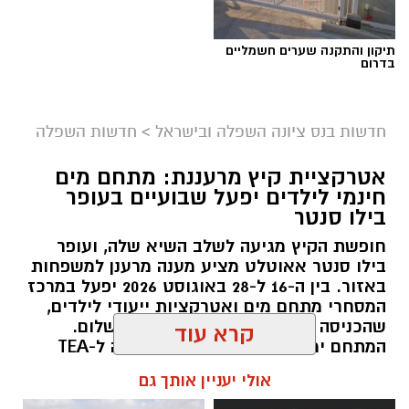
תיקון והתקנה שערים חשמליים
בדרום
חדשות בנס ציונה השפלה ובישראל
>
חדשות השפלה
אטרקציית קיץ מרעננת: מתחם מים
חינמי לילדים יפעל שבועיים בעופר
בילו סנטר
חופשת הקיץ מגיעה לשלב השיא שלה, ועופר
אבי בן דוד + צ'אט גפט
בילו סנטר אאוטלט מציע מענה מרענן למשפחות
באזור. בין ה-16 ל-28 באוגוסט 2026 יפעל במרכז
סקר חדשות 13: האופוזיציה שומרת על רוב כללי,
המסחרי מתחם מים ואטרקציות ייעודי לילדים,
גוש המפלגות היהודיות נחלש
שהכניסה אליו תהיה חופשית וללא תשלום.
נתוני הסקר העדכני מעידים כי נפילת מפלגת
המתחם ימוקם ברחבת החניה הסמוכה ל-TEA
"בית ציוני" אל מתחת לאחוז החסימה - שוחקת
BAR ויציע מגוון פעילויות להפגת החום.
קרא עוד
את כוחו של גוש מתנגדי הממשלה היהודי ל-58
kolness1@gmail.com / 09:38 07.08.26