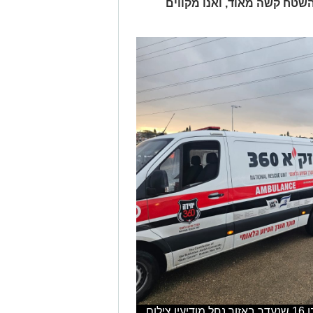
 השטח קשה מאוד, ואנו מקווים
זקא מעדכנת לגבי החיפושים של הנער בן 16 שנעדר באזור נחל מודיעין צילום