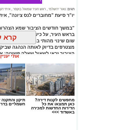
תגים:
נאור ירושלמי
,
ראש העיר שמואל בוקסר
,
איתי דגן
יו"ר סיעת "מחוברים לנס ציונה", איתי 
"במשך חודשים הציבור שמע הצהרות 
בראש העיר, על כישלון ההנהגה ועל ה
קרא ע
שום שינוי מהותי במדיניות או בהתנה
מצטרפים בדיוק לאותה הנהגה שביקר
הציבור זכאי לשאול שאלה פשוטה: אם
אולי יעניי
השתנה? ואם הוא לא היה נכון למה 
מחפשים לקנות דירה?
תיקון והתקנה 
כאן תמצאו את כל
חשמליים בדרו
הדירות החדשות למכירה
באשדוד >>>