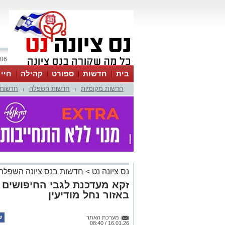
06 אוגוסט 2026 / 13:31
בית
חדשות
ספורט
קהילה
חיי
חדשות מקומיות
חדשות השפלה
חדשות 
|
|
נס ציונה נט
>
חדשות בנס ציונה השפלה
באזור נחל מודיעין
מערכת האתר
16.01.26 / 08:40