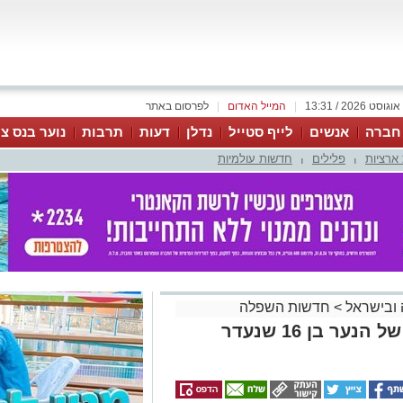
|
המייל האדום
|
לפרסום באתר
 חברה
אנשים
לייף סטייל
נדלן
דעות
תרבות
נוער בנס צי
ארציות
פלילים
חדשות עולמיות
|
|
 ובישראל
>
חדשות השפלה
זקא מעדכנת לגבי החיפושים של הנער בן 16 שנעדר