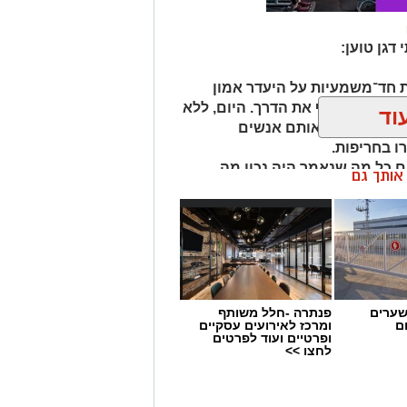
דגן טוען:
חד־משמעיות על היעדר אמון
צורך להחליף את הדרך. היום, ללא
וד
לות העירייה, אותם אנשים
ו בחריפות.
 כל מה שנאמר היה נכון מה
ן אותך גם
נאמר מלכתחילה?"
שערים
פנתרה -חלל משותף
ם
ומרכז לאירועים עסקיים
ופרטיים ועוד לפרטים
לחצו >>