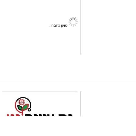
נס ציונה נט
>
חדשות בנס ציונה השפלה
בלי צמיד – לא נכנסים: כל מ
של כוכבים" בנס ציונה המופע
תתחיל כבר ב־20:15
ארכיון
מערכת האתר
06.08.26 / 11:27
זו התגובה הרשמית ששלח לנו
איתי דגן
של גלית אבינועם, שותפתו לאופוזיציה
כשהעסקנות מנצחת עקרונות.
תגים:
חדשות נס ציונה היום
,
ערב של כוכבים
"חיבור סיעת הירוקים לקואליציה בראשות בו
כיוון הוא מהלך פוליטי שנועד לשרת עסקני
קרא ע
במשך חודשים הציבור שמע הצהרות חד
העיר, על כישלון ההנהגה ועל הצורך לה