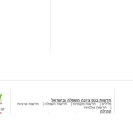
 ובישראל
>
חדשות מקומיות
ה שחייבים לדעת לפני "ערב
 הגדול מתקרב – והכניסה
, אשר מן הסתם מביע גם את עמדתה
, שאיננה חברת סיעתו
קסר הוא לא מהלך אידיאולוגי ולא שינוי
ם ובעלי אינטרסים.
וד
־משמעיות על היעדר אמון בראש
חליף את הדרך. היום, ללא שום שינוי