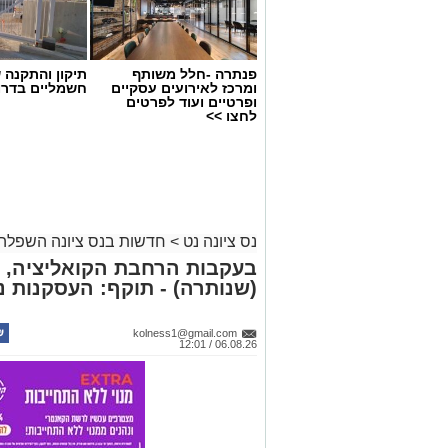
פנתרה -חלל משותף
תיקון והתקנה 
ומרכז לאירועים עסקיים
חשמליים בדרו
ופרטיים ועוד לפרטים
לחצו >>
נס ציונה נט
>
חדשות בנס ציונה השפלה
בעקבות הרחבת הקואליציה, אי
(שנותרה) - תוקף: העסקנות נ
kolness1@gmail.com
06.08.26 / 12:01