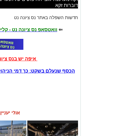
דוברות זקא
חדשות השפלה באתר נס ציונה נט
⇐
וואטסאפ נס ציונה נט - קל
איפה יש בנס ציו
הכסף שנעלם בשקט: כך דמי הניהול
אולי יעניי