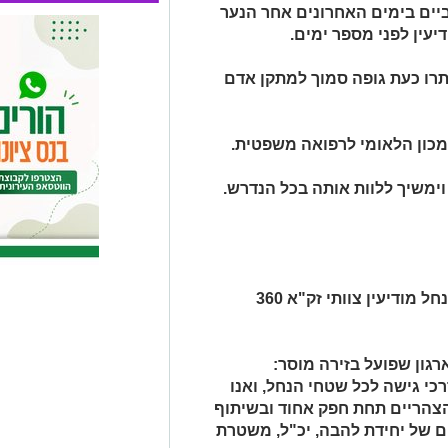
ביים בימים האחרונים אחר הנער
רו כעת גופה סמוך למתקן אדם
מכון הלאומי לרפואה משפטית.
משיך ללוות אותה בכל הנדרש.
עדכון לגבי הנער בן 16 שנעדר באזור נחל מודיעין צוותי זק"א 360
גון שפועל בזירה מוסר:
רכי גישה לכל שטחי הנחל, ואנו
צהריים תחת חפק אחוד ובשיתוף
ים של יחידת להבה, יכ"ל, משטרת