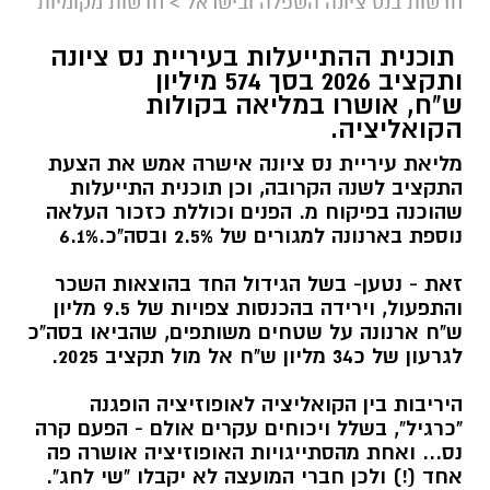
חדשות בנס ציונה השפלה ובישראל
>
חדשות מקומיות
תוכנית ההתייעלות בעיריית נס ציונה
ותקציב 2026 בסך 574 מיליון
ש"ח, אושרו במליאה בקולות
הקואליציה.
מליאת עיריית נס ציונה אישרה אמש את הצעת
התקציב לשנה הקרובה, וכן תוכנית התייעלות
שהוכנה בפיקוח מ. הפנים וכוללת כזכור העלאה
נוספת בארנונה למגורים של 2.5% ובסה"כ.6.1%
זאת - נטען- בשל הגידול החד בהוצאות השכר
והתפעול, וירידה בהכנסות צפויות של 9.5 מליון
ש"ח ארנונה על שטחים משותפים, שהביאו בסה"כ
לגרעון של כ34 מליון ש"ח אל מול תקציב 2025.
היריבות בין הקואליציה לאופוזיציה הופגנה
"כרגיל", בשלל ויכוחים עקרים אולם - הפעם קרה
נס... ואחת מהסתייגויות האופוזיציה אושרה פה
אחד (!) ולכן חברי המועצה לא יקבלו "שי לחג".