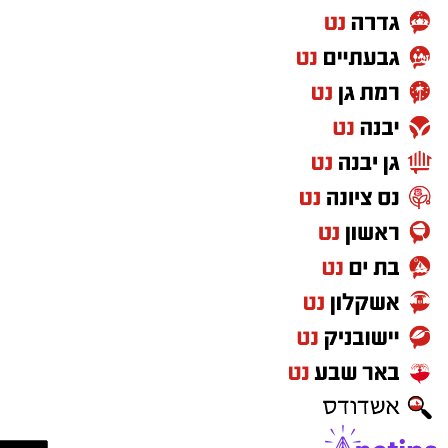
במשך חודשים הציבור שמע הצהרות
חד־משמעיות על היעדר אמון בראש העיר, על
כישלון ההנהגה ועל הצורך להחליף את הדרך.
היום, ללא שום שינוי מהותי במדיניות או
בהתנהלות העירייה, אותם אנשים מצטרפים בדיוק
לאותה הנהגה שביקרו בחריפות.
הציבור זכאי לשאול שאלה פשוטה: אם כל מה
שנאמר היה נכון מה השתנה? ואם הוא לא היה נכון
למה נאמר מלכתחילה?
בסופו של דבר, נדמה שהכיסאות והתפקידים גברו
על העקרונות. תושבי נס ציונה מצפים מנבחרי
הציבור לעמוד מאחורי המילים שלהם גם כשהדבר
אינו נוח פוליטית.
האופוזיציה בראשותי תמשיך להיות אלטרנטיבה