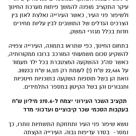
עיקר התקציב מופנה להמשך פיתוח מערכת החינוך
ולשיפור פני העיר, כאשר העירייה נאלצת לאזן בין
הצרכים הגדלים של התושבים לבין עליות מחירים
חדות בכלל מגזרי המשק.
בתחום החינוך, כפי שתראו בתמונה, העירייה צפויה
להשקיע סכום משמעותי המורכב ברובו ממקורותיה,
כאשר סה"כ ההשקעה המצטברת בכל ילד תעמוד
על 22,464 ש"ח (!) לעומת רק 16,115 ש"ח ב2023.
וזאת הן בשל תוספות השקעה בתוכניות חינוכיות
ותגבורים והן בשל הקיטון במספר התלמידים.
תקציב השכר העירוני יצמח ל-270.6 מיליון ש"ח
בעקבות הסכמי שכר קיבוציים ועדכוני מדד
נושא שיפור פני העיר ותחזוקת התשתיות נותרו, כך
נמסר- בסדר עדיפות גבוה. העירייה הקצתה