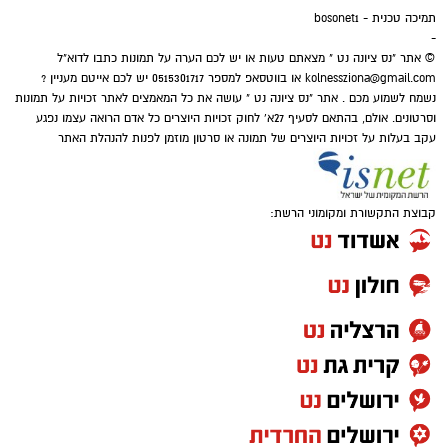
כשהעסקנות מנצחת עקרונות.
תמיכה טכנית - bosonet1
-
© אתר "נס ציונה נט " מצאתם טעות או יש לכם הערה על תמונות כתבו לדוא"ל
"חיבור סיעת הירוקים לקואליציה בראשות בוקסר
kolnessziona@gmail.com
או בווטסאפ למספר 0515301717 יש לכם אייטם מעניין ?
נשמח לשמוע מכם . אתר "נס ציונה נט " עושה את כל המאמצים לאתר זכויות על תמונות
הוא לא מהלך אידיאולוגי ולא שינוי כיוון הוא מהלך
וסרטונים. אולם, בהתאם לסעיף 27א' לחוק זכויות היוצרים כל אדם הרואה עצמו נפגע
פוליטי שנועד לשרת עסקנים ובעלי אינטרסים.
עקב בעלות על זכויות היוצרים של תמונה או סרטון מוזמן לפנות להנהלת האתר
קבוצת התקשורת ומקומוני הרשת: