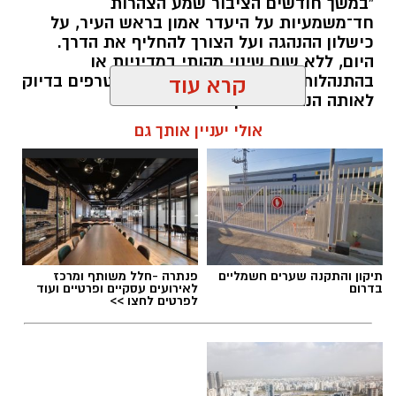
"במשך חודשים הציבור שמע הצהרות
חד־משמעיות על היעדר אמון בראש העיר, על
כישלון ההנהגה ועל הצורך להחליף את הדרך.
היום, ללא שום שינוי מהותי במדיניות או
בהתנהלות העירייה, אותם אנשים מצטרפים בדיוק
קרא עוד
לאותה הנהגה שביקרו בחריפות.
הציבור זכאי לשאול שאלה פשוטה: אם כל מה
אולי יעניין אותך גם
שנאמר היה נכון מה השתנה? ואם הוא לא היה נכון
למה נאמר מלכתחילה?"
kolness1@gmail.com / 12:01 06.08.26
תיקון והתקנה שערים חשמליים
פנתרה -חלל משותף ומרכז
בדרום
לאירועים עסקיים ופרטיים ועוד
לפרטים לחצו >>
תגים:
נאור ירושלמי
,
ראש העיר שמואל בוקסר
,
איתי
דגן