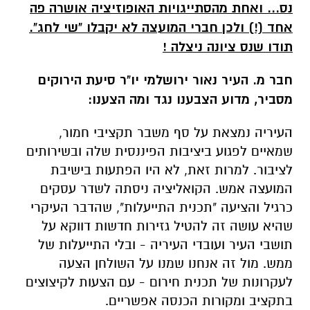
נס... ואחת מהסתייגויות האופוזיציה אושרה פה
אחד (!) ולכן חברי המועצה לא יקבלו "שי לחג".
תודו שנס ציונה ניצלה !
חבר מ. העיר נאור ירושלמי יו"ר סיעת הירוקים
מסביר, מדוע הצבענו נגד ומה הצענו:
העיריה נמצאת על סף משבר תקציבי חמור,
שמאיים לפגוע ביציבות הפיננסית שלה ובשירותים
לציבור. למרות זאת, לא היו הפתעות בישיבת
המועצה אמש. הקואליציה ניסתה לשדר עסקים
כרגיל והציעה "תכנית התייעלות", שהדבר העיקרי
שהיא עושה זה להטיל גזירות חדשות דווקא על
תושבי העיר ועובדי העיריה - ובלי התייעלות של
ממש. מול זה אנחנו שמנו על השולחן הצעה
לעקרונות של תכנית חירום - עם הצעות לקיצוצים
בתקציב ומקורות הכנסה אפשריים.