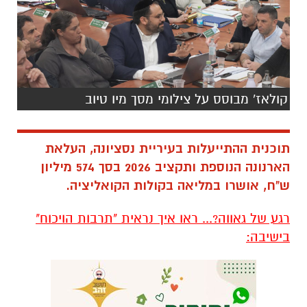
קולאז' מבוסס על צילומי מסך מיו טיוב
תוכנית ההתייעלות בעיריית נסציונה, העלאת
הארנונה הנוספת ותקציב 2026 בסך 574 מיליון
ש"ח, אושרו במליאה בקולות הקואליציה.
רגע של גאווה?... ראו איך נראית "תרבות הויכוח"
בישיבה: