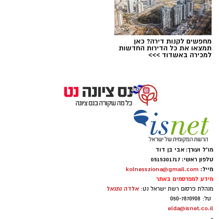
מחפשים לקנות דירה? כאן
תמצאו את כל הדירות החדשות
למכירה באשדוד >>>
ארכיון
מו"ל ועורך: אבי בן דוד
טלפון ראשי: 0515301717
מייל:
kolnessziona@gmail.com
זו התגובה הרשמית ששלח לנו
איתי דגן
, אשר מן
מידע למפרסמים באתר
הסתם מביע גם את עמדתה של גלית אבינועם,
אלדה נתנאל
מנהלת פרסום רשת ישראל נט:
שותפתו לאופוזיציה, שאיננה חברת סיעתו
טל: 050-7870908
elda@isnet.co.il
-