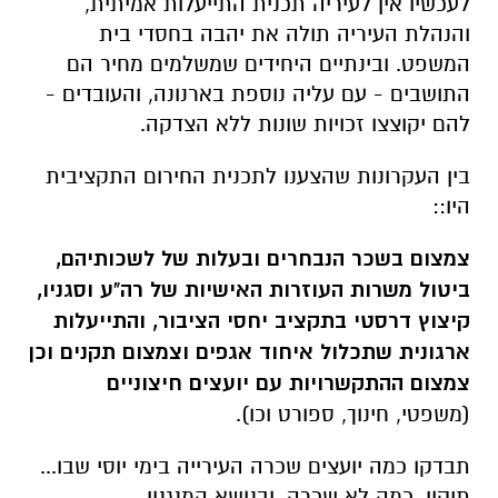
לעכשיו אין לעיריה תכנית התייעלות אמיתית,
והנהלת העיריה תולה את יהבה בחסדי בית
המשפט. ובינתיים היחידים שמשלמים מחיר הם
התושבים - עם עליה נוספת בארנונה, והעובדים -
להם יקוצצו זכויות שונות ללא הצדקה.
בין העקרונות שהצענו לתכנית החירום התקציבית
היו::
צמצום בשכר הנבחרים ובעלות של לשכותיהם,
ביטול משרות העוזרות האישיות של רה"ע וסגניו,
קיצוץ דרסטי בתקציב יחסי הציבור, והתייעלות
ארגונית שתכלול איחוד אגפים וצמצום תקנים וכן
צמצום ההתקשרויות עם יועצים חיצוניים
(משפטי, חינוך, ספורט וכו).
תבדקו כמה יועצים שכרה העירייה בימי יוסי שבו...
תיקון, כמה לא שכרה. ובנושא המנגנון