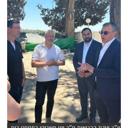
יו״ר ועדת הבריאות ח״כ יוני משריקי במתחם בית