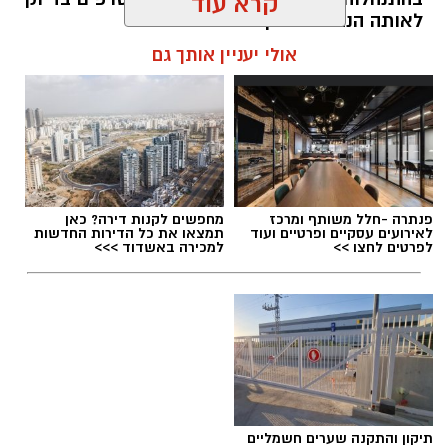
קרא עוד
לאותה הנהגה שביקרו בחריפות.
הציבור זכאי לשאול שאלה פשוטה: אם כל מה
אולי יעניין אותך גם
שנאמר היה נכון מה השתנה? ואם הוא לא היה נכון
למה נאמר מלכתחילה?"
kolness1@gmail.com / 12:01 06.08.26
פנתרה -חלל משותף ומרכז
מחפשים לקנות דירה? כאן
לאירועים עסקיים ופרטיים ועוד
תמצאו את כל הדירות החדשות
לפרטים לחצו >>
למכירה באשדוד >>>
תגים:
נאור ירושלמי
,
ראש העיר שמואל בוקסר
,
איתי
דגן
תיקון והתקנה שערים חשמליים