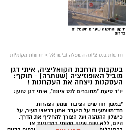
תיקון והתקנה שערים חשמליים
בדרום
חדשות בנס ציונה השפלה ובישראל
>
חדשות מקומיות
בעקבות הרחבת הקואליציה, איתי דגן
מוביל האופוזיציה (שנותרה) - תוקף:
העסקנות ניצחה את העקרונות !
יו"ר סיעת "מחוברים לנס ציונה", איתי דגן טוען:
"במשך חודשים הציבור שמע הצהרות
חד־משמעיות על היעדר אמון בראש העיר, על
כישלון ההנהגה ועל הצורך להחליף את הדרך.
היום, ללא שום שינוי מהותי במדיניות או
בהתנהלות העירייה, אותם אנשים מצטרפים בדיוק