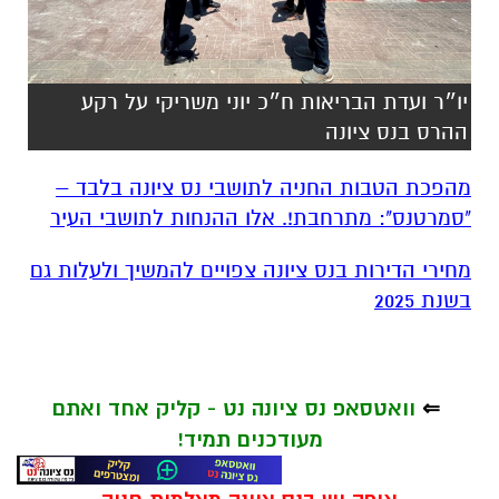
יו״ר ועדת הבריאות ח״כ יוני משריקי על רקע
ההרס בנס ציונה
מהפכת הטבות החניה לתושבי נס ציונה בלבד –
"סמרטנס": מתרחבת!. אלו ההנחות לתושבי העיר
מחירי הדירות בנס ציונה צפויים להמשיך ולעלות גם
בשנת 2025
⇐
וואטסאפ נס ציונה נט - קליק אחד ואתם
מעודכנים תמיד!