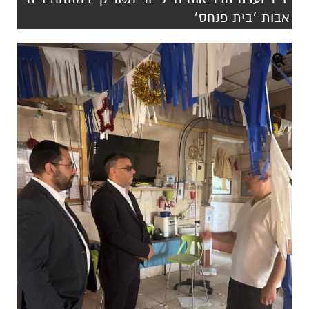
אבות ׳בית פנחס׳