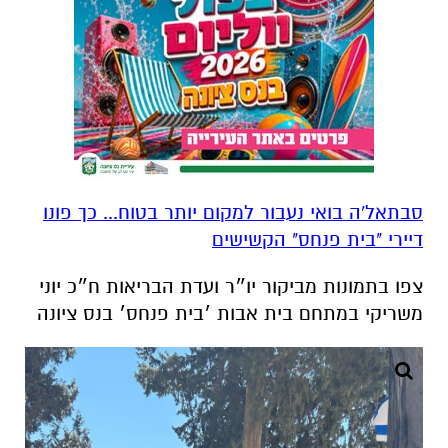
סבתאל'ה בואי נעבור למקום יותר בטוח... כך פונו
דיירי "בית פנחס" הקשישים
צפו בתמונות מביקור יו״ר ועדת הבריאות ח״כ יוני
משריקי במתחם בית אבות ׳בית פנחס׳ בנס ציונה