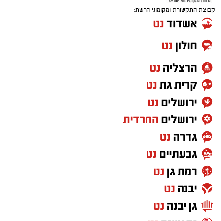
ציונה!״
קבוצת התקשורת ומקומוני הרשת:
על הרקע וההתפתחויות, ראו בכתבה קודמת:
כניסת הקהל למתחם תחל בשעה 20:15, ובשל
הפתעה בקואליציה !
הנחיות משטרת ישראל ייערך בידוק כבר בשלב
ההגעה לאזור האירוע. ללא כרטיס וללא צמיד לא
תתאפשר כניסה למתחם.
⇐
וואטסאפ נס ציונה נט - קליק אחד ואתם
\
מעודכנים תמיד!
ערב של כוכב םנס ציונה במוצ״ש 8.8.2026 סדר
איפה יש בנס ציונה מצלמות חניה
המופעים
הכסף שנעלם בשקט: כך דמי הניהול שוחקים
נועה קירל – 21:00
לפנסיונרים אלפי שקלים
מור רביעי – 22:00
אופק אדנק – 23:00
הקיסרים – במופע מחווה ליהודה קיסר