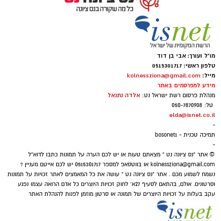
כישלון ההנהגה ועל הצורך להחליף את הדרך.
קירל תעלה על הבמה בשעה 21:00
היום, ללא שום שינוי מהותי במדיניות או
בהתנהלות העירייה, אותם אנשים מצטרפים בדיוק
.
לאותה הנהגה שביקרו בחריפות.
מוצאי שבת, 8 באוגוסט, הולך להיות
ערב חגיגי
הציבור זכאי לשאול שאלה פשוטה: אם כל מה
מו"ל ועורך: אבי בן דוד
במיוחד בנס ציונה
, עם המופע המרכזי "ערב של
טלפון ראשי: 0515301717
שנאמר היה נכון מה השתנה? ואם הוא לא היה נכון
מייל:
kolnessziona@gmail.com
כוכבים" שיתקיים במגרש האימונים הסמוך
למה נאמר מלכתחילה?
מידע למפרסמים באתר
לאצטדיון העירוני. אבל רגע לפני שיוצאים מהבית –
אלדה נתנאל
מנהלת פרסום רשת ישראל נט:
יש כמה דברים שכל מי שמתכנן להגיע חייב לדעת.
טל: 050-7870908
elda@isnet.co.il
בסופו של דבר, נדמה שהכיסאות והתפקידים גברו
-
על העקרונות. תושבי נס ציונה מצפים מנבחרי
תמיכה טכנית - bosonet1
-
הציבור לעמוד מאחורי המילים שלהם גם כשהדבר
© אתר "נס ציונה נט " מצאתם טעות או יש לכם הערה על תמונות כתבו לדוא"ל
אינו נוח פוליטית.
kolnessziona@gmail.com
או בווטסאפ למספר 0515301717 יש לכם אייטם מעניין ?
האופוזיציה בראשותי תמשיך להיות אלטרנטיבה
נשמח לשמוע מכם . אתר "נס ציונה נט " עושה את כל המאמצים לאתר זכויות על תמונות
וסרטונים. אולם, בהתאם לסעיף 27א' לחוק זכויות היוצרים כל אדם הרואה עצמו נפגע
עניינית, ערכית ועקבית, שתפעל אך ורק למען
עקב בעלות על זכויות היוצרים של תמונה או סרטון מוזמן לפנות להנהלת האתר
תושבי נס ציונה. אני, איתי דגן, וחברי סיעתי
מבטיחים להוות אלטרנטיבה ראויה למען עתיד נס