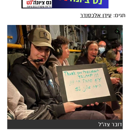
תגים:
עידן אלכסנדר
דובר צה"ל