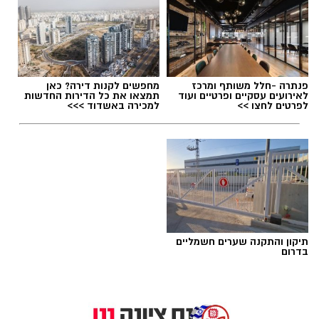
הוא לא מהלך אידיאולוגי ולא שינוי כיוון הוא מהלך
פוליטי שנועד לשרת עסקנים ובעלי אינטרסים.
פנתרה -חלל משותף ומרכז
מחפשים לקנות דירה? כאן
לאירועים עסקיים ופרטיים ועוד
תמצאו את כל הדירות החדשות
לפרטים לחצו >>
למכירה באשדוד >>>
ערב של כוכבים בנס ציונה נועה קירל וכוכבים
גמיני
תיקון והתקנה שערים חשמליים
בדרום
בלי צמיד – לא נכנסים: כל מה שחייבים לדעת
במשך חודשים הציבור שמע הצהרות
לפני "ערב של כוכבים" בנס ציונה
המופע הגדול
חד־משמעיות על היעדר אמון בראש העיר, על
מתקרב – והכניסה תתחיל כבר ב־20:15. נועה