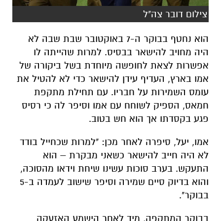
צילום דובר צה"ל
הוא נחטף בבוקר ה-7 באוקטובר שבת שבה לא
היה מחויב להישאר בבסיס. למרות שהייתה לו
אפשרות לצאת לחופשה מיוחדת בשל ביקורה של
אמו בארץ, העדיף עידן להישאר כדי לא להטיל את
עומס השמירות על חבריו. עם תחילת מתקפת
חמאס, הספיק לשוחח עם אמו וסיפר לה כי רסיס
פגע בקסדתו אך הוא חש בטוב.
אמו, יעל, סיפרה לאחר מכן: "למרות שכחייל בודד
לא היה חייב להישאר כשאני מבקרת – הוא
התעקש. בערב סוכות עשינו שיחת וידאו מהסוכה,
והוא בדיוק סיים שמירה וסיפר שישוב לעמדה ב-5
בבוקר".
בבוקר המתקפה, מיד לאחר הישמע האזעקה