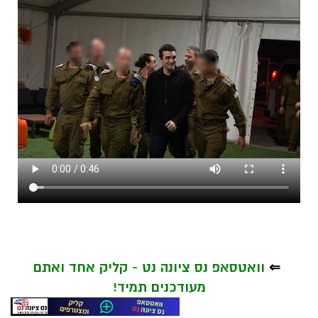
⇐
וואטסאפ נס ציונה נט - קליק אחד ואתם
מעודכנים תמיד!