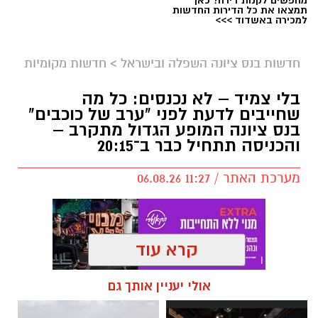
מחפשים לקנות דירה? כאן
תמצאו את כל הדירות החדשות
למכירה באשדוד >>>
חדשות בנס ציונה השפלה ובישראל
>
חדשות מקומיות
בלי צמיד – לא נכנסים: כל מה
שחייבים לדעת לפני "ערב של כוכבים"
בנס ציונה המופע הגדול מתקרב –
והכניסה תתחיל כבר ב־20:15
ארכיון
מערכת האתר / 11:27 06.08.26
זו התגובה הרשמית ששלח לנו
איתי דגן
, אשר מן
הסתם מביע גם את עמדתה של גלית אבינועם,
שותפתו לאופוזיציה, שאיננה חברת סיעתו
קרא עוד
כשהעסקנות מנצחת עקרונות.
תגים:
חדשות נס ציונה היום
,
אולי יעניין אותך גם
ערב של כוכבים
"חיבור סיעת הירוקים לקואליציה בראשות בוקסר