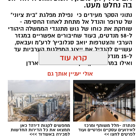
בה נחלש מעט.
נתוני הסקר מעידים כי נפילת מפלגת "בית ציוני"
של טרופר והנדל אל מתחת לאחוז החסימה -
שוחקת את כוחו של גוש מתנגדי הממשלה היהודי
ל-58 מנדטים, בעוד שחיבורים אפשריים במגזר
הערבי והצטרפות יואב סגלוביץ' לרע"מ ועבאס,
עשויים להגדיל את ייצוג המפלגות הערביות עד
ל-15 מנדטים.
קרא עוד
ואילו במרכז-ימין, הקמת מפלגתו של ארדן
וכאשר וינטר מתחמם על הקוים... אם לא
אולי יעניין אותך גם
תתאחדנה כל הטוענות לכתר נציגות הימנים
הממלכתיים (....) - הן צפויות לחולל שריפת
קולות שתזכיר את בל"ד ומרצ מ2022
kolness1@gmail.com / 10:17 07.08.26
פנתרה -חלל משותף ומרכז
מחפשים לקנות דירה? כאן
לאירועים עסקיים ופרטיים ועוד
תמצאו את כל הדירות החדשות
לפרטים לחצו >>
למכירה באשדוד >>>