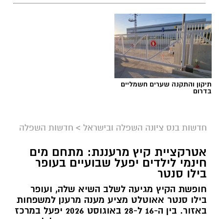
תגים:
בחירות 2026
,
סקר חדשות 13
תיקון והתקנה שערים חשמליים
בדרום
חדשות בנס ציונה השפלה ובישראל
>
חדשות השפלה
אטרקציית קיץ מרעננת: מתחם מים
חינמי לילדים יפעל שבועיים בעופר
בילו סנטר
חופשת הקיץ מגיעה לשלב השיא שלה, ועופר
אבי בן דוד + צ'אט גפט
בילו סנטר אאוטלט מציע מענה מרענן למשפחות
באזור. בין ה-16 ל-28 באוגוסט 2026 יפעל במרכז
סקר חדשות 13: האופוזיציה שומרת על רוב כללי,